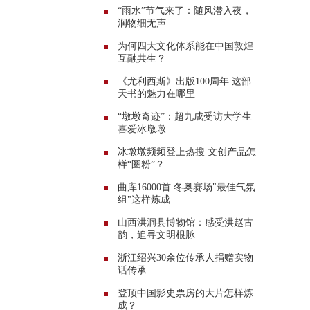
“雨水”节气来了：随风潜入夜，
润物细无声
为何四大文化体系能在中国敦煌
互融共生？
《尤利西斯》出版100周年 这部
天书的魅力在哪里
“墩墩奇迹”：超九成受访大学生
喜爱冰墩墩
冰墩墩频频登上热搜 文创产品怎
样“圈粉”？
曲库16000首 冬奥赛场"最佳气氛
组"这样炼成
山西洪洞县博物馆：感受洪赵古
韵，追寻文明根脉
浙江绍兴30余位传承人捐赠实物
话传承
登顶中国影史票房的大片怎样炼
成？