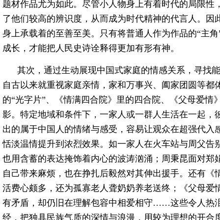
题材作品尤为如此。尽管小人物身上有着时代的局限性
了他们较高的辨识度，从而成为时代精神的代言人。因
身上承载着的至善至美。只有将普通人作为作品的“主角
成长，才能把人民史诗诠释得更加有形有神。
其次，通过生动展现中国式家庭的情感关系，寻找
自古以来就重视家庭亲情，家和万事兴、阖家团圆等都
的“光字片”、《情满四合院》里的四合院、《父母爱情
影。特定地域和条件下，一家人或一群人生活在一起，
出的属于中国人的情绪与感受，容易让观众在超强代入
恬淡温情提升到浓烈效果。如一家人在火车站与周父告
也用含蓄的表达掩饰着内心的波涛汹涌；周秉昆面对郑
自己带来麻烦，也在挣扎后毅然对其伸出援手。还有《
活费心颇多，还为孤寡老人聋奶奶养老送终；《父母爱
有矛盾，却仍旧在理解包容中相爱相守……这些令人热
经，把独具民族气质的深情与浪漫，用较为理想的开合