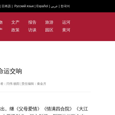
|
日本語
|
Русский язык
|
Español
|
عربي
|
한국어
物
文产
报告
旅游
运河
产
政策
访谈
园区
黄河
命运交响
报 | 作者：闫伟 杨阳 | 责任编辑：秦金月
频出。继《父母爱情》《情满四合院》《大江