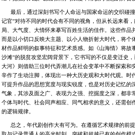
最后，通过深刻书写个人命运与国家命运的交织碰撞
记官”对待不同的时代会有不同的视角，但从长远来看
局、大气度、大情怀来摹写百姓生活的佳作。这些作品
而是以小切口反映大主题、以小人物折射大时代，将个
材作品鲜明的叙事特征和艺术质感。如《山海情》将故事
沙滩”的脱贫攻坚宏阔背景下，它书写的不仅是变迁史
大河》则借助三位时代弄潮儿在社会变革中不断探索和
辛作了生动注脚，体现出一种大历史观和大时代观。时
可提升作品的思想宽度与现实锐度，也是对历史记忆的
气象，其涉及面之广、表现力之强、挖掘度之深，都非
个体与时代、社会同声相应、同气相求的意义，还需创
的逻辑规律。
总之，年代剧创作大有可为。在遵循艺术规律的前
取与记录普通人的高光时刻、突破和超越已有的创作模