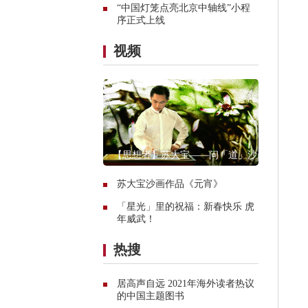
“中国灯笼点亮北京中轴线”小程
序正式上线
视频
【思想者】苏大宝——问「道」沙画
苏大宝沙画作品《元宵》
「星光」里的祝福：新春快乐 虎
年威武！
热搜
居高声自远 2021年海外读者热议
的中国主题图书