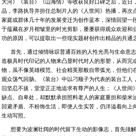
大河》《装台》《山海情》等收获良好口碑之后，近日
品，李路执导并担任总制片人的《人世间》热播，再次
家庭或群体几十年的发展变迁为创作蓝本，深情回望一
于蕴藏在岁月褶皱里的时光剪影，屡屡获得观众欢迎和
功的原因，可以提取出一些现实题材创作出精品的共通
首先，通过倾情咏叹普通百姓的人性光亮与生命意
造极具时代印记的人物来凸显时代对人的形塑，从而完
物，虽不像英雄模范、社会精英那般自带弧光，但他们
观众荡气回肠。《装台》中以刁顺子为代表的装台工人
旧坚忍不拔，堂堂正正地追求有尊严的人生；《人世间
缺点、自卑处，却默默承担照料老人的家庭重担和柴米
回避矛盾、不粉饰生活，即便人生实苦，仍洋溢着向上
生动写照。
想要为波澜壮阔的时代留下生动的影像志，首先须解