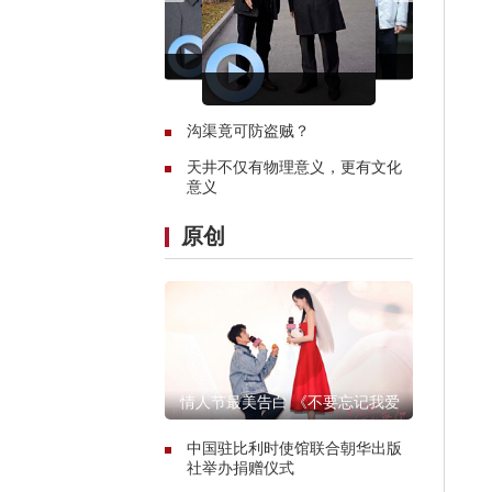
沟渠竟可防盗贼？
天井不仅有物理意义，更有文化
意义
原创
情人节最美告白 《不要忘记我爱
你》首映获赞
中国驻比利时使馆联合朝华出版
社举办捐赠仪式