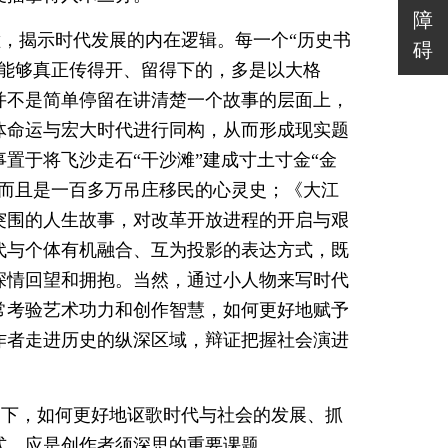
障
，揭示时代发展的内在逻辑。每一个“历史书
碍
，能够真正传得开、留得下的，多是以大格
并不是简单停留在讲清楚一个故事的层面上，
体命运与宏大时代进行同构，从而形成现实题
置于将飞沙走石“干沙滩”建成寸土寸金“金
，而且是一百多万吊庄移民的心灵史；《大江
突围的人生故事，对改革开放进程的开启与艰
代与个体有机融合、互为投影的表达方式，既
深情回望和拥抱。当然，通过小人物来写时代
常考验艺术功力和创作智慧，如何更好地赋予
作者走进历史的纵深区域，辩证把握社会演进
提下，如何更好地讴歌时代与社会的发展、抓
式，应是创作者须深思的重要课题。