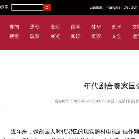
内搜索
English
|
Français
|
Deutsch
要闻
原创
潮玩
儒学
梵华
艺术
文
视觉
观察
展览
阅读
道家
文创
遗
年代剧合奏家国
发布时间：2022-02-21 08:43:35 | 来源：光明日
近年来，镌刻国人时代记忆的现实题材电视剧佳作