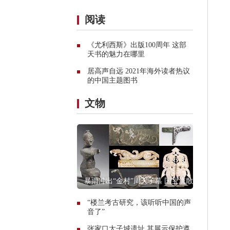
阅读
《尤利西斯》出版100周年 这部
天书的魅力在哪里
居高声自远 2021年海外读者热议
的中国主题图书
文物
暴雨冲出“金村”周天子墓 国宝流散之
殇
“楼兰考古研究，该听听中国的声
音了”
张家口太子城遗址 其展示保护遵