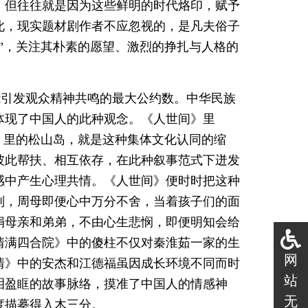
，但往往就是因为这些鲜明的时代烙印，赋予
此，现实题材剧作者不应忽视的，是凡夫俗子
”，关注其朴素的愿望、激烈的挣扎与人格的
能引发观众精神共鸣的最大公约数。中华民族
体现了中国人的此种观念。《人世间》里
》里的松山岛，就是这种集体文化认同的缩
彼此帮扶、相互依存，在此种叙事范式下迸发
感中产生心理共情。《人世间》便时时把这种
别，周母即便心中万分不舍，当着孩子们的面
娟母亲和弟弟，不由心生悲悯，即便明知会给
情满四合院》中的傻柱不仅对秦淮茹一家的生
网
情》中的安杰和江德福虽因成长环境不同而时
站
泪盈眶的故事脉络，摸准了中国人的情感神
无
度描摹得入木三分。