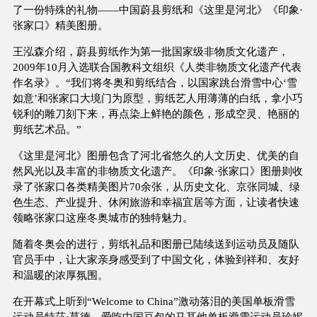
了一份特殊的礼物——中国蔚县剪纸和《这里是河北》《印象·
张家口》精美图册。
王泓森介绍，蔚县剪纸作为第一批国家级非物质文化遗产，
2009年10月入选联合国教科文组织《人类非物质文化遗产代表
作名录》。“我们将冬奥和剪纸结合，以国家跳台滑雪中心‘雪
如意’和张家口大境门为原型，剪纸艺人用薄薄的白纸，拿小巧
锐利的雕刀刻下来，再点染上鲜艳的颜色，形成空灵、艳丽的
剪纸艺术品。”
《这里是河北》图册包含了河北省悠久的人文历史、优美的自
然风光以及丰富的非物质文化遗产。《印象·张家口》图册则收
录了张家口各类精美图片70余张，从历史文化、京张同城、绿
色生态、产业提升、休闲旅游和幸福宜居等方面，让读者快速
领略张家口这座冬奥城市的独特魅力。
随着冬奥会的进行，剪纸礼品和图册已陆续送到运动员及随队
官员手中，让大家亲身感受到了中国文化，体验到祥和、友好
和温暖的浓厚氛围。
在开幕式上听到“Welcome to China”激动落泪的美国单板滑雪
运动员特莎·莫德、爱吃中国豆包的马耳他单板滑雪运动员珍妮