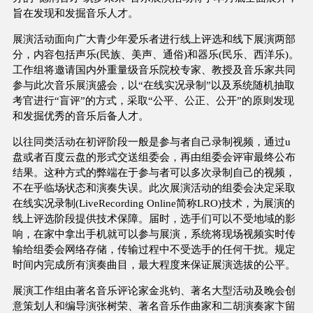
旨在发现和发掘音乐人才。
展演活动面向广大青少年爱乐者进行线上评选和线下展演两部
分，内容包括声乐(民族、美声、通俗)和器乐(民乐、西洋乐)。
工作组将邀请国内外重量级音乐院校专家、教授及音乐家共同
参与此次音乐展演盛会，以“在线实况录制”以及系统随机抽取
考官进行“盲评”的方式，采取“公平、公正、公开”的原则发现
和发掘优秀的音乐后备人才。
以往同类活动在初评阶段一般是参与者自己录制视频，通过u
盘或者百度云盘的形式交送组委会，再由组委会评审最终公布
结果。这种方式的弊端在于参与者可以多次录制自己的视频，
不在乎临场状态和演奏失误。此次展演活动的组委会决定采取
在线实况录制(LiveRecording Online简称LRO)技术，为展演的
线上评选阶段提供技术保障。届时，选手们可以不受地域的影
响，在家中拿出手机就可以参与展演，系统将现场视频实时传
输给组委会网络存储，传输过程中不受选手的任何干扰。规定
时间内完成所有演奏曲目，最大程度来保证展演选拔的公平。
展演工作组由著名音乐评论家金兆钧、著名大型活动及晚会创
意策划人和编导演张树荣、著名音乐作曲家和二胡演奏家卞留