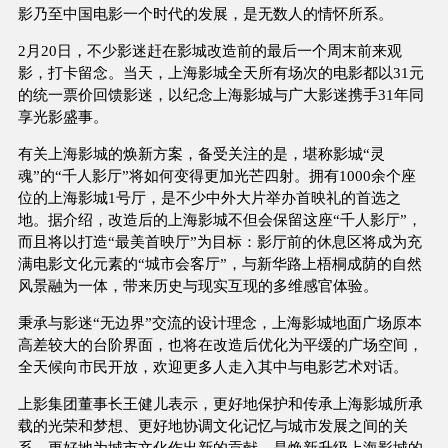
影乃至中国电影一个时代的发展，是无数人的情怀所系。
2月20日，不少影迷赶在影城改造前的最后一个周末前来观
影，打卡留念。当天，上海影城全天所有场次的电影都以31元
的统一票价回馈影迷，以纪念上海影城与广大影迷携手31年同
享光影盛事。
有关上海影城的焕新方案，备受关注的是，堪称影城“灵
魂”的“千人影厅”将如何变得更加光芒四射。拥有1000余个座
位的上海影城1号厅，是不少中外大片举办首映礼的首选之
地。据介绍，改造后的上海影城不但会保留这座“千人影厅”，
而且将以打造“最美首映厅”为目标：影厅前的休息区将成为充
满电影文化元素的“城市会客厅”，与新华路上梧桐成荫的自然
风景融为一体，带来历史与现实互现的多维感官体验。
秉承与影迷“无边界”交流的设计理念，上海影城地面广场原本
高差较大的台阶界面，也将在改造后优化为平缓的广场空间，
全天候向市民开放，欢迎更多人走入其中与电影艺术对话。
上影集团董事长王健儿表示，更好地保护和传承上海影城所承
载的光荣和梦想、更好地协调文化记忆与城市发展之间的关
系、更好地为城市文化作出新的贡献，是焕新升级上海影城的