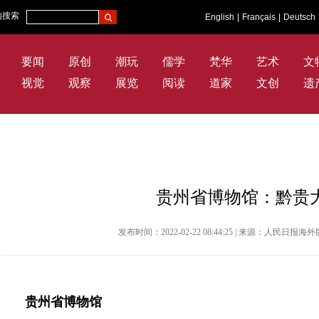
内搜索
English
|
Français
|
Deutsch
要闻
原创
潮玩
儒学
梵华
艺术
文
视觉
观察
展览
阅读
道家
文创
遗
贵州省博物馆：黔贵大
发布时间：2022-02-22 08:44:25 | 来源：人民日报
贵州省博物馆