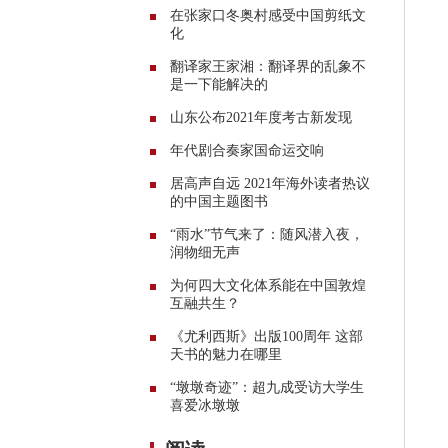
在张家口冬奥村感受中国剪纸文
化
翻译家王家湘：翻译界的乱象不
是一下能解决的
山东公布2021年度考古新发现
年代剧合奏家国命运交响
居高声自远 2021年海外读者热议
的中国主题图书
“雨水”节气来了：随风潜入夜，
润物细无声
为何四大文化体系能在中国敦煌
互融共生？
《尤利西斯》出版100周年 这部
天书的魅力在哪里
“墩墩奇迹”：超九成受访大学生
喜爱冰墩墩