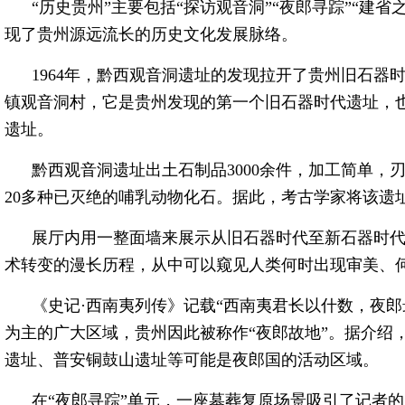
“历史贵州”主要包括“探访观音洞”“夜郎寻踪”“建省
现了贵州源远流长的历史文化发展脉络。
1964年，黔西观音洞遗址的发现拉开了贵州旧石器
镇观音洞村，它是贵州发现的第一个旧石器时代遗址，
遗址。
黔西观音洞遗址出土石制品3000余件，加工简单，
20多种已灭绝的哺乳动物化石。据此，考古学家将该遗
展厅内用一整面墙来展示从旧石器时代至新石器时
术转变的漫长历程，从中可以窥见人类何时出现审美、
《史记·西南夷列传》记载“西南夷君长以什数，夜
为主的广大区域，贵州因此被称作“夜郎故地”。据介绍
遗址、普安铜鼓山遗址等可能是夜郎国的活动区域。
在“夜郎寻踪”单元，一座墓葬复原场景吸引了记者