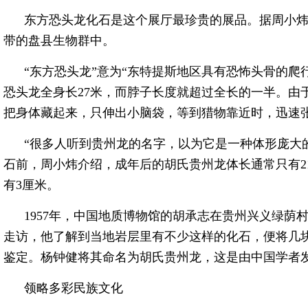
东方恐头龙化石是这个展厅最珍贵的展品。据周小
带的盘县生物群中。
“东方恐头龙”意为“东特提斯地区具有恐怖头骨的爬
恐头龙全身长27米，而脖子长度就超过全长的一半。由
把身体藏起来，只伸出小脑袋，等到猎物靠近时，迅速
“很多人听到贵州龙的名字，以为它是一种体形庞大
石前，周小炜介绍，成年后的胡氏贵州龙体长通常只有2
有3厘米。
1957年，中国地质博物馆的胡承志在贵州兴义绿荫
走访，他了解到当地岩层里有不少这样的化石，便将几
鉴定。杨钟健将其命名为胡氏贵州龙，这是由中国学者
领略多彩民族文化