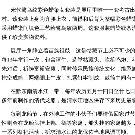
宋代鹭鸟纹彩色蜡染女套装是展厅里唯一一套考古出土
村。该套装上身为齐腰上衣，前襟和后背为整幅彩色蜡
采用蜡染间填色工艺绘鹭鸟纹两周。这套服装蜡染线条
供了珍贵实物资料。
展厅一角静立着苗族祖鼓，这是牯藏节上必不可少
每13年举行一次，包含请牛、选举牯藏头、吹笙鸣炮、
先对话，祈祷富裕安康，同时传承民族传统文化，维系
挖空成筒，两端绷上牛皮，扎紧钉牢制成。鼓筒中间有
在黔东南清水江一带，每年农历五月廿四日至廿七日
多年前制作的清代龙船，是清水江地区保存下来历史最
每到龙船节，在外地工作的小伙子们要请假回家过
性则会在龙船头挂上鸭、鹅等家禽，船头挂的家禽越多
一系列祭祀活动，祈求清水江的龙保佑当地风调雨顺。