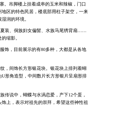
村寨。吊脚楼上挂着成串的玉米和辣椒，门口
州地区的特色民居，楼底部用柱子架空，一来
候湿润的环境。
女夏装、侗族妇女偏髻、水族马尾绣背扇……
处的缩影。
族服饰，目前展示的有80多种，大都是从各地
涡纹，间饰长方形银花块。银花块上排列着蝴
为U形角造型，中间数片长方形银片呈扇形排
苗族传说中，蝴蝶与水涡恋爱，产下12个蛋，
头饰上，表示对祖先的崇拜，希望这些神性祖