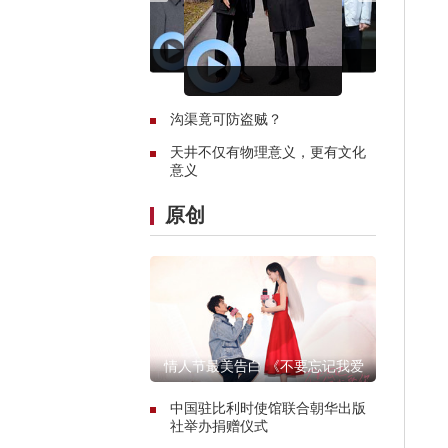
沟渠竟可防盗贼？
天井不仅有物理意义，更有文化
意义
原创
情人节最美告白 《不要忘记我爱
你》首映获赞
中国驻比利时使馆联合朝华出版
社举办捐赠仪式