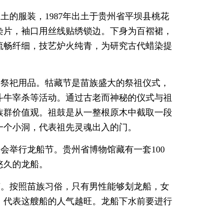
的服装，1987年出土于贵州省平坝县桃花
染片，袖口用丝线贴绣锁边。下身为百褶裙，
流畅纤细，技艺炉火纯青，为研究古代蜡染提
的祭祀用品。牯藏节是苗族盛大的祭祖仪式，
斗牛宰杀等活动。通过古老而神秘的仪式与祖
族群价值观。祖鼓是从一整根原木中截取一段
一个小洞，代表祖先灵魂出入的门。
会举行龙船节。贵州省博物馆藏有一套100
悠久的龙船。
节。按照苗族习俗，只有男性能够划龙船，女
，代表这艘船的人气越旺。龙船下水前要进行