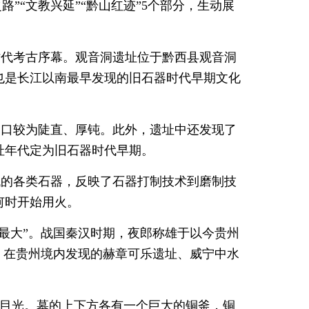
之路”“文教兴延”“黔山红迹”5个部分，生动展
时代考古序幕。观音洞遗址位于黔西县观音洞
也是长江以南最早发现的旧石器时代早期文化
刃口较为陡直、厚钝。此外，遗址中还发现了
址年代定为旧石器时代早期。
代的各类石器，反映了石器打制技术到磨制技
何时开始用火。
郎最大”。战国秦汉时期，夜郎称雄于以今贵州
，在贵州境内发现的赫章可乐遗址、威宁中水
的目光。墓的上下方各有一个巨大的铜釜，铜