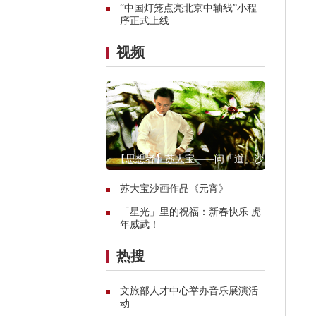
“中国灯笼点亮北京中轴线”小程
序正式上线
视频
【思想者】苏大宝——问「道」沙画
苏大宝沙画作品《元宵》
「星光」里的祝福：新春快乐 虎
年威武！
热搜
文旅部人才中心举办音乐展演活
动