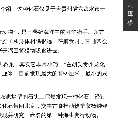
无
炜介绍，这种化石仅见于今贵州省六盘水市一
障
碍
行动物”，是三叠纪海洋中的可怕猎手。东方
于脖子和身体相隔很远，在捕食时，它通常会
张开嘴巴将猎物吸食进去。
的恐龙，其实它非常小巧。”在胡氏贵州龙化
1厘米，目前发现最大的有59厘米，最小的只
村农家墙壁的石头上偶然发现一种化石。经过
块化石带回北京，交由古脊椎动物学家杨钟健
发现并研究、命名的第一种海生爬行动物。