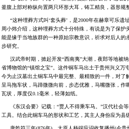
釜腹上部对称纵向置两只环形大耳，铸工精良，器形规
“这种埋葬方式叫‘套头葬’，是2000年在赫章可乐
周小炜介绍，这种埋葬方式十分特殊，有说是为了保护
能是缘于当地族群的一种原始宗教意识，祈求对后人的
步研究。
汉武帝时期，掀起开发“西南夷”大潮，夜郎等地被
省博物馆的“镇馆之宝”。这件铜车马出土于贵州兴义万屯
今为止汉墓出土铜车马中最完整、最精致的一件，对了
呈马拖车状，马蹄微微向前，步态优雅，马嘴微张，作
瓦状，厚度仅0.1毫米，轻薄如纸。
《东汉会要》记载：“贾人不得乘车马。”汉代社会
工具。结合此铜车马的形状和工艺，其主人身份应为县
唐乾符三年(876年)，太原人杨端应诏收复播州(今