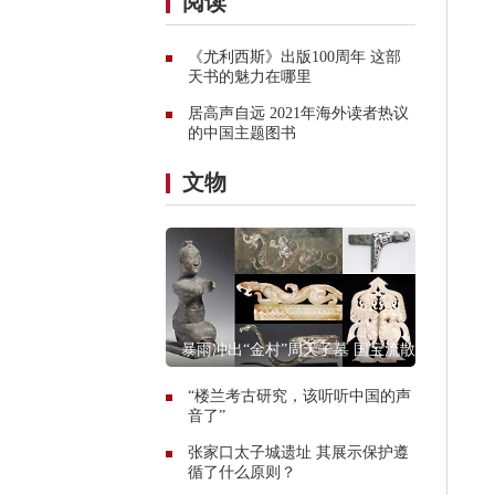
阅读
《尤利西斯》出版100周年 这部
天书的魅力在哪里
居高声自远 2021年海外读者热议
的中国主题图书
文物
暴雨冲出“金村”周天子墓 国宝流散之
殇
“楼兰考古研究，该听听中国的声
音了”
张家口太子城遗址 其展示保护遵
循了什么原则？