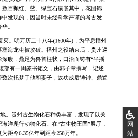
，数百颗红、蓝、绿宝石镶嵌其中，花团锦
群中发现的，因当时未经科学严谨的考古发
奢华。
灭。明万历二十八年(1600年)，为平息播州
要塞海龙屯被攻破。播州之役结束后，贵州巡
形深腹，鼎足为兽首柱状，口沿面铸有“平播
钟腹部有一周篆书铭文，由郭子章撰写，记述
帝数次托梦于他和妻子，故功成后铸钟、鼎置
陆地。贵州古生物化石种类丰富，发现了以关
海洋爬行动物化石。在“古生物王国”展厅，
网
距今6.35亿年到距今258万年。
站