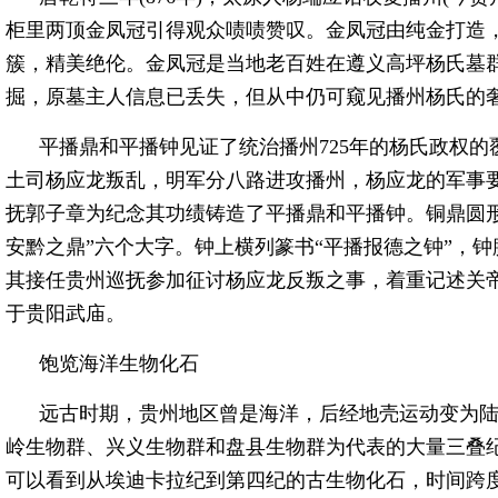
柜里两顶金凤冠引得观众啧啧赞叹。金凤冠由纯金打造
簇，精美绝伦。金凤冠是当地老百姓在遵义高坪杨氏墓
掘，原墓主人信息已丢失，但从中仍可窥见播州杨氏的
平播鼎和平播钟见证了统治播州725年的杨氏政权的覆
土司杨应龙叛乱，明军分八路进攻播州，杨应龙的军事
抚郭子章为纪念其功绩铸造了平播鼎和平播钟。铜鼎圆
安黔之鼎”六个大字。钟上横列篆书“平播报德之钟”，
其接任贵州巡抚参加征讨杨应龙反叛之事，着重记述关
于贵阳武庙。
饱览海洋生物化石
远古时期，贵州地区曾是海洋，后经地壳运动变为
岭生物群、兴义生物群和盘县生物群为代表的大量三叠纪
可以看到从埃迪卡拉纪到第四纪的古生物化石，时间跨度为