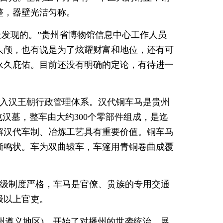
整，器壁光洁匀称。
遗址发现的。”贵州省博物馆信息中心工作人员
头颅，也有说是为了炫耀财富和地位，还有可
永久庇佑。目前还没有明确的定论，有待进一
纳入汉王朝行政管理体系。汉代铜车马是贵州
汉墓，整车由大约300个零部件组成，是迄
解汉代车制、冶炼工艺具有重要价值。铜车马
嘶鸣状。车为双曲辕车，车篷用青铜卷曲成覆
等级制度严格，车马是官僚、贵族的专用交通
级以上官吏。
贵州遵义地区)，开始了对播州的世袭统治。展