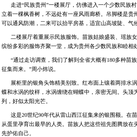
走进“民族贵州”一楼展厅，仿佛进入一个少数民族
立着一棵枫香树，不远处有一座风雨廊桥。吊脚楼是贵
可以通风防潮，二来可以抬平房基，适宜山高坡陡、气
二楼展厅着重展示民族服饰。苗族姑娘盛装、瑶族
缤纷多彩的服饰齐聚一堂，成为贵州各少数民族和睦相
“通过走访调查，我们了解到全省大概有180多种苗
征集而来。”周小炜说。
展柜里的银角头饰精美别致。红布面上镶着两排水
蝶和水涡的纹样，水涡缠绕在蝴蝶中，亲密无间。头顶
列，好似太阳光芒。
这是20世纪90年代从雷山西江征集来的银围额。在
从蛋里孕育出最早的人类。苗族人把这些祖先图腾放在
先护佑自己。