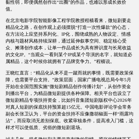
黏性弱，即便偶然创作出“出圈”的作品，也难以形成长效价
值。
在北京电影学院智能影像工程学院教授程樯看来，微短剧要走
精品化之路，在创作观上必须摆脱“打造一次性爆款”的心态，
在方法论上应坚持系列化、IP化，围绕成熟的人物设定、情感
内核与题材风格持续深耕，通过延伸叙事空间、稳定核心受
众、摊薄创作成本，让单一作品成长为具有辨识度与长尾收益
的文化IP。“当观众一看到某个IP或某个导演的名字，就知道必
属精品，这个时候你就拥有了品牌竞争力。”程樯说。
王晓红直言：“精品化从来不是一蹴而就的事情，既需要政策保
障，也需要平台支持。”政策层面，国家广播电视总局今年5月
开始在全国范围实施“微短剧精品创作传播计划”，从创作资金
到播出平台，为精品微短剧提供各种保障。相关平台也设立了
微短剧精品专项扶持资金，比如抖音集团短剧版权中心2026年
对真人短剧的保底扶持预算超15亿元。中国电影评论学会常务
副会长张卫认为，平台的资金扶持不应像撒胡椒面一样“雨露均
沾”，而应取消无差别保底。收紧审核条件，提高准入门槛，这
样才可以使低质、劣俗的微短剧退场。