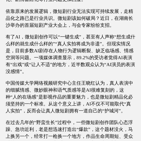
依靠原来的发展逻辑，微短剧行业无法实现可持续发展，走精
品化之路已是行业共识。微短剧该如何破局？近日，在湖南长
沙举办的首届短剧产业大会上，与会专家纷纷支招。
有了AI，微短剧创作可以“一键生成”，甚至有人声称“想生成什
么样的就生成什么样的”“真人实拍将成为非遗”。但现实情况
是，目前多数AI剧存在人物行为逻辑断裂、缺乏临场感、情感
空洞等问题。一项媒体调查显示，89.2%的受访者觉得AI表演
有“出戏”或“让人不适”的地方，近半数观众认为“AI演员的表演
没感情”。
中国传媒大学网络视频研究中心主任王晓红认为，真人表演中
的细腻情感、微妙眼神和语气质感等是AI很难复刻的，这
种“人的在场感”是影视作品的重要魅力，也是微短剧精品化必
须坚持的一个标准。从这个意义上讲，AI不仅不可能取代“真
人实拍”，反而会让真人微短剧拥有一道自己的“护城河”。
在过去几年的“野蛮生长”过程中，一些微短剧创作团队心态浮
躁、急功近利，老是想迅速打造出“爆款”，这个题材没火，马
上换另一个，经常打一枪换一个地方，作品生命周期短、受众