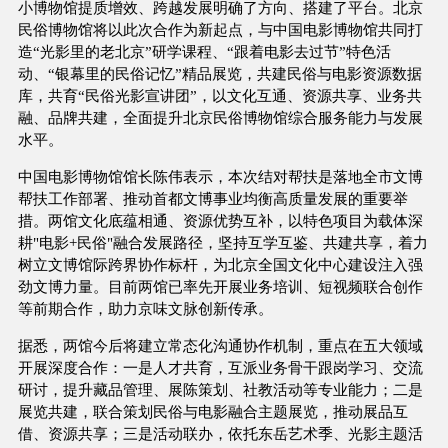
小博物馆提质增效、跨越发展明确了方向、搭建了平台。北京
民俗博物馆将以此次合作为新起点，与中国电影博物馆共同打
造“光影里的老北京”研学课程、“跟着电影去过节”特色活
动、“银幕里的民俗记忆”精品展览，共建民俗与电影资源数据
库，共育“民俗光影宣讲团”，以文化互通、资源共享、业务共
融、品牌共建，全面提升北京民俗博物馆综合服务能力与发展
水平。
中国电影博物馆馆长陈伟表示，本次结对帮扶是落地全市文博
帮扶工作部署、推动首都文博事业均衡高质量发展的重要举
措。两馆文化底蕴相通、资源优势互补，以特色项目为载体深
耕"电影+民俗"融合发展路径，坚持互学互鉴、共建共享，着力
树立文博馆际跨界协作标杆，为北京全国文化中心建设注入强
劲文博力量。目前两馆已率先开展业务培训、短视频联合创作
等前期合作，助力京味文脉创新传承。
据悉，两馆今后将建立常态化沟通协作机制，重点在五大领域
开展深度合作：一是人才共育，互派业务骨干跟岗学习、交流
研讨，提升藏品管理、展陈策划、社教活动等专业能力；二是
展览共建，联合策划民俗与电影融合主题展览，推动展品互
借、资源共享；三是活动联办，依托东岳艺术季、光影主题活