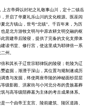
，上古帝舜以封祀之礼敬事山川，定十二镇岳
举，开启了华夏礼乐山川的文化根源。医巫闾
夏北方镇山，世号“北镇”。千百年来，为历
，也是北方游牧文明与中原农耕文明交融的枢
择此营建帝后陵寝，提供了完备的文化支撑体
山建读书堂、修行宫，使这里成为耶律倍一系
乾二州。
律倍和其长子辽世宗耶律阮的陵寝；乾陵为辽
兵燹盗掘，渐湮于深山，其位置与规制遂成历
专项调查与发掘，终使两座帝陵的神秘面纱层层
高等级影殿、洪家街与小河北分布的贵族墓葬
建筑与高等级陪葬墓为主体的考古成果体系。
陵是一个由帝王玄宫、陵前建筑、陵区道路、