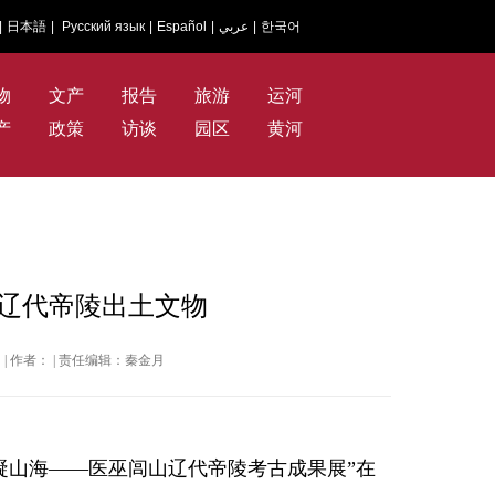
|
日本語
|
Русский язык
|
Español
|
عربي
|
한국어
物
文产
报告
旅游
运河
产
政策
访谈
园区
黄河
件辽代帝陵出土文物
中国网 | 作者： | 责任编辑：秦金月
“镇岳凝山海——医巫闾山辽代帝陵考古成果展”在