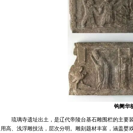
钩阑华
琉璃寺遗址出土，是辽代帝陵台基石雕围栏的主要
用高、浅浮雕技法，层次分明。雕刻题材丰富，涵盖婴