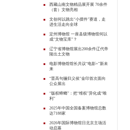
西藏山南文物精品展开展 70余件
（套）文物亮相
文创何以跳出“小摆件”赛道，走
进生活走向全球
定州博物馆 一座县级博物馆何以
成“文物宝库”？
辽宁省博物馆展出200余件辽代帝
陵出土文物
电影博物馆馆长共议“电影+”新未
来
“晋高句骊归义侯”金印首次面向
公众展出
“版权蟑螂”：把“维权”异化成“唯
利”
2025年中国全国备案博物馆总数
达7188家
2026年国际博物馆日北京主场活
动启幕