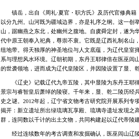
镇岳，出自《周礼·夏官・职方氏》及历代官修典籍
以分九州。山河既为疆域边界，亦是礼序之纲。这一创
山，踞幽燕之东北，处幽州之腹地。自虞舜定封，遂为华
代中原王朝奉入祀典，尊崇不衰。它既是辽西礼制名山
纽地带。得天独厚的神圣地位与人文底蕴，为辽代皇室
系与理想风水环境。辽朝初期，东丹王耶律倍在医巫闾
的世袭领地，进而成为辽代皇陵区，并因陵设置了显、
《辽史》记载辽代九帝五陵，其中显陵为东丹王耶
景宗与睿智皇后萧绰的陵寝。千年来，显、乾二陵历经
史之谜。2012年起，辽宁省文物考古研究院开展系列
揭开：新立遗址所出绿琉璃瓦享殿、琉璃寺遗址发现之
群，连同数以千计的出土文物，共同构建起以辽代帝陵
经过连续数年的考古调查和发掘确认，医巫闾山辽