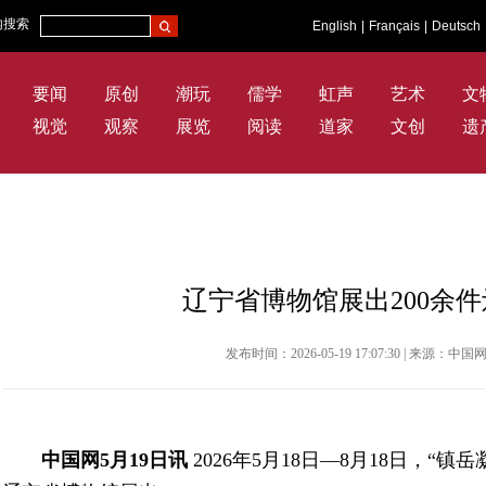
内搜索
English
|
Français
|
Deutsch
要闻
原创
潮玩
儒学
虹声
艺术
文
视觉
观察
展览
阅读
道家
文创
遗
辽宁省博物馆展出200余
发布时间：2026-05-19 17:07:30 | 来源：
中国网5月19日讯
2026年5月18日—8月18日，