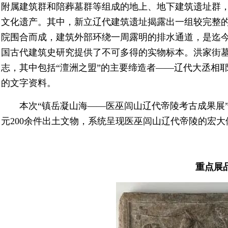
附属建筑群和陪葬墓群等组成的地上、地下建筑遗址群
文化遗产。其中，新立辽代建筑遗址揭露出一组较完整
院围合而成，建筑外部环绕一周露明的排水通道，是迄
国古代建筑史研究提供了不可多得的实物标本。洪家街
志，其中包括“澶洲之盟”的主要缔造者——辽代大丞相
的文字资料。
本次“镇岳凝山海——医巫闾山辽代帝陵考古成果展
元200余件出土文物，系统呈现医巫闾山辽代帝陵的宏
重点展