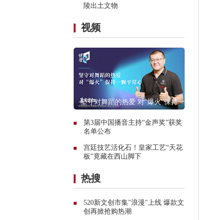
陵出土文物
视频
坚守对舞蹈的热爱 对“爆火”保持一颗
平常心
第3届中国播音主持“金声奖”获奖
名单公布
宫廷技艺活化石！皇家工艺“天花
板”竟藏在西山脚下
热搜
520新文创市集"浪漫"上线 爆款文
创再掀抢购热潮