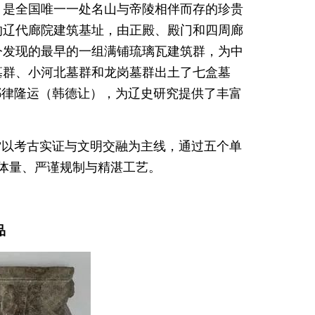
，是全国唯一一处名山与帝陵相伴而存的珍贵
的辽代廊院建筑基址，由正殿、殿门和四周廊
今发现的最早的一组满铺琉璃瓦建筑群，为中
墓群、小河北墓群和龙岗墓群出土了七盒墓
耶律隆运（韩德让），为辽史研究提供了丰富
”
以考古实证与文明交融为主线，通过五个单
大体量、严谨规制与精湛工艺。
品