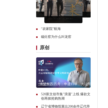
“农家院”航海
磁灶窑为什么叫龙窑
原创
博望东西|吕舟：申遗11年，大运河
如何讲好中华文明故事
520新文创市集"浪漫"上线 爆款文
创再掀抢购热潮
辽宁省博物馆展出200余件辽代帝