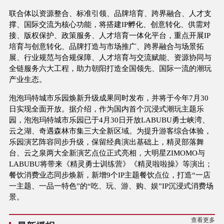
联合体以资源整合、标准引领、品牌培育、跨界融合、人才支
撑、国际交流为核心功能，将搭建IP孵化、创意转化、供需对
接、版权保护、政策服务、人才培育一体化平台，重点开展IP
培育与创意转化、品牌打造与市场推广、跨界融合与场景拓
展、行业规范与合规保障、人才培育与交流赋能、资源协同与
全链服务六大工程，助力朝阳打造全国领先、国际一流的潮玩
产业生态。
泡泡玛特城市乐园焕新升级成果同时发布，并将于今年7月30
日实现全面开放。据介绍，作为国内首个沉浸式潮玩主题乐
园，泡泡玛特城市乐园已于4月30日开放LABUBU勇士峡湾、
云之湖、奇遇森林市集三大全新区域。为提升游客综合体验，
乐园演艺阵容同步升级，保留经典演出基础上，精灵部落舞
台、云之泉两大全新演艺点位正式亮相，大明星ZIMOMO与
LABUBU将带来《精灵勇士训练营》《精灵啦啦操》等演出；
餐饮消费业态同步焕新，新增9个IP主题餐饮点位，打造“一店
一主题、一品一特色”的“吃、玩、游、购、娱”IP沉浸式消费场
景。
查看更多