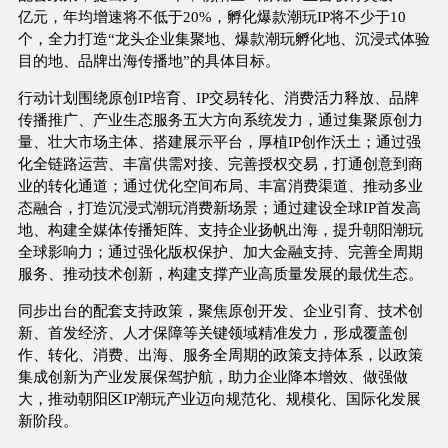
亿元，年均增速将不低于20%，孵化爆款潮玩IP将不少于10
个，全力打造“龙头企业集聚地、爆款潮玩孵化地、沉浸式体验
目的地、品牌出海传播地”的具体目标。
行动计划围绕原创IP培育、IP交易转化、消费活力释放、品牌
传播推广、产业生态服务五大方向系统发力，通过集聚原创力
量、壮大市场主体、搭建展示平台，厚植IP创作沃土；通过强
化全链路运营、丰富供需对接、完善授权交易，打通创意到商
业的转化通道；通过优化空间布局、丰富消费渠道、推动多业
态融合，打造沉浸式潮玩消费新场景；通过建设全球IP首发高
地、构建全媒体传播矩阵、支持企业扬帆出海，提升朝阳潮玩
全球影响力；通过强化版权保护、加大金融支持、完善全周期
服务、推动技术创新，构建支撑产业高质量发展的最优生态。
同步出台的配套支持政策，聚焦原创开发、企业引育、技术创
新、首发经济、人才保障等关键领域精准发力，形成覆盖创
作、转化、消费、出海、服务全周期的政策支持体系，以政策
集成创新为产业发展保驾护航，助力企业降本增效、做强做
大，推动朝阳区IP潮玩产业迈向规范化、规模化、国际化发展
新阶段。