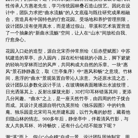
性传承人方惠老先生，学习传统园林叠石造山技艺。因此在设
计中，团队力求把“曲水流觞”的人文底蕴与既往研究成果相融
合，营造具有中国特色的疗愈花园。受场地和养护管理所限，
设计团队没有使用真水，而是通过假山、旱溪和艺术装置营造
了一个抽象的“新曲水流觞”空间，让人在“山水”间放松自我、
疗愈身心。
花园入口处的造型，源自北宋乔仲常所绘《后赤壁赋图》中苏
轼建造的草亭。步入园内，踩在松针铺就的小路上，脚下簌簌
的轻响与穿林而过的风声，共同构成大自然的乐章。一块“惠
风”景石静静矗立，取《兰亭集序》中“惠风和畅”之意境。竹林
间，悬浮的“曲水”景观装置自带沁人凉意。为还原水流之态，
设计团队以参数化设计手法，在玻璃钢表面雕琢出水波纹理，
日光洒落其上，反射出朦胧光影，3D打印耳杯错落其间，更添
几分闲趣。“曲水”之上，是一座天然竹亭，由四周的竹子拢合
而成。其设计灵感源自明代仇英所绘《独乐园图》中的钓鱼
庵。独乐园是北宋司马光所建私园，以竹为庵的妙想，藏着他
归隐山林的情志。900多年后，静坐亭中，伴着清风竹影，与
友人共执耳杯、吟诗畅饮，还有什么心结不能放下呢？
溯“溪”而上，假山“小会稽”自成一景。设计团队因地制宜，用