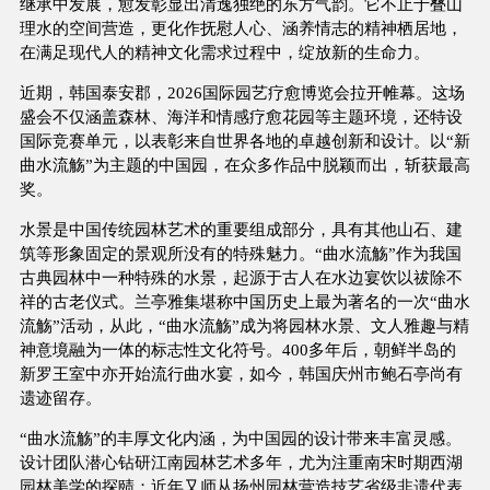
继承中发展，愈发彰显出清逸独绝的东方气韵。它不止于叠山
理水的空间营造，更化作抚慰人心、涵养情志的精神栖居地，
在满足现代人的精神文化需求过程中，绽放新的生命力。
近期，韩国泰安郡，2026国际园艺疗愈博览会拉开帷幕。这场
盛会不仅涵盖森林、海洋和情感疗愈花园等主题环境，还特设
国际竞赛单元，以表彰来自世界各地的卓越创新和设计。以“新
曲水流觞”为主题的中国园，在众多作品中脱颖而出，斩获最高
奖。
水景是中国传统园林艺术的重要组成部分，具有其他山石、建
筑等形象固定的景观所没有的特殊魅力。“曲水流觞”作为我国
古典园林中一种特殊的水景，起源于古人在水边宴饮以祓除不
祥的古老仪式。兰亭雅集堪称中国历史上最为著名的一次“曲水
流觞”活动，从此，“曲水流觞”成为将园林水景、文人雅趣与精
神意境融为一体的标志性文化符号。400多年后，朝鲜半岛的
新罗王室中亦开始流行曲水宴，如今，韩国庆州市鲍石亭尚有
遗迹留存。
“曲水流觞”的丰厚文化内涵，为中国园的设计带来丰富灵感。
设计团队潜心钻研江南园林艺术多年，尤为注重南宋时期西湖
园林美学的探赜；近年又师从扬州园林营造技艺省级非遗代表