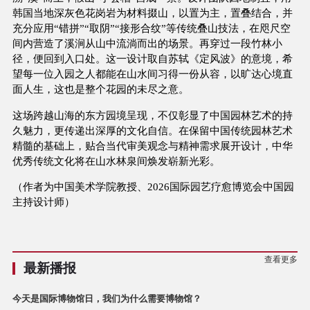
韩国当地深灰色花岗岩为材料掇山，以置为主，置叠结合，并
充分应用“错拼”“取阴”“接形合纹”等传统叠山技法，在咫尺空
间内营造了溪涧从山中流淌而出的场景。再穿过一段竹林小
径，便回到入口处。这一设计取自苏轼《定风波》的意境，希
望每一位入园之人都能在山水间习得一份从容，以旷达心境直
面人生，这也是整个花园的未尽之意。
这场跨越山海的东方园境呈现，不仅彰显了中国园林艺术的持
久魅力，更传递出深厚的文化自信。在保留中国传统园林艺术
精髓的基础上，贴合当代审美观念与精神需求展开设计，中华
优秀传统文化将在山水林泉间焕发崭新光彩。
（作者为中国美术学院教授、2026国际园艺疗愈博览会中国园
主持设计师）
查看更多
最新播报
今天是国际博物馆日，我们为什么需要博物馆？