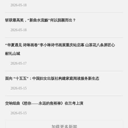
2026-05-18
斩获最高奖，“新曲水流觞”何以脱颖而出？
2026-05-18
“华夏遇见 诗琳画卷”李小琳诗书画展重庆站启幕 山茶花八条屏匠心
献礼山城
2026-05-17
面向 “十五五”：中国妇女出版社构建家庭阅读服务新生态
2026-05-15
交响组曲《想你——永远的焦裕禄》在兰考上演
2026-05-15
加载更多新闻