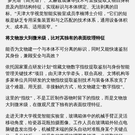
“多光谱（高光谱）、太赫兹成像等技术可直接提取文物自身材
质及内部结构特征，实现标识与本体绑定、无法剥离的目
标。”天津大学视觉智能实验室成员李楠博士介绍，“它们的短
板是缺乏专用采集装置和与之匹配的技术体系，通用设备体积
大、成本高、适用面窄。”
将文物放大到微米级，比对其独有的表面纹理特征
能否为文物建一个与本体不可分离的标识，同时又能快速鉴别
其身份，兼顾安全与高效？
依托国家重点研发计划“馆藏文物数字指纹提取鉴别与身份智能
管理关键技术”项目，由天津大学牵头，联合高校、文博机构等
多家单位共同研发的文物指纹提取鉴别技术与装备体系攻克了
这个难题。用无损、非接触的方式，给文物建立“数字指纹”。
这里的“指纹”，不是工匠制作器物时留下的指纹，而是文物放
大到微米级，在微观尺度下独有的表面纹理特征。
走进天津大学视觉智能实验室，玻璃箱体中的机械手臂正灵活
移动角度，给瓷器花瓶拍摄图像。工作人员在玻璃箱外轻点电
脑键盘发出指令，机械臂末端的探头自动对准瓶身某个关键点