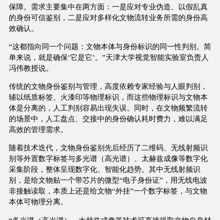
保障。需求主要集中在两方面：一是应对专业伪造、以假乱真
的身份可信鉴别，二是应对多样化文物流转业务所需的身份高
效确认。
“这都指向同一个问题：文物本体与身份标识的同一性判别。简
单来说，就是确保‘它是它’。”天津大学视觉智能实验室负责人
冯伟教授说。
传统的文物身份鉴别与管理，高度依赖专家经验与人眼判别，
辅以纸质标签、火漆印等物理标识，而这些物理标识与文物本
体是分离的，人工判别容易出现失误。同时，在文物频繁流转
的场景中，人工盘点、交接中的身份确认耗时费力，难以满足
高效的管理需求。
随着技术迭代，文物身份鉴别先后经历了二维码、无线射频识
别等外置数字标签与多光谱（高光谱）、太赫兹成像等数字化
采集阶段，整体呈现数字化、智能化趋势。其中无线射频识
别，是给文物贴一个带芯片的微型“电子身份证”，用无线电波
非接触读取，本质上还是给文物“外挂”一个数字标签，与文物
本体可物理分离。