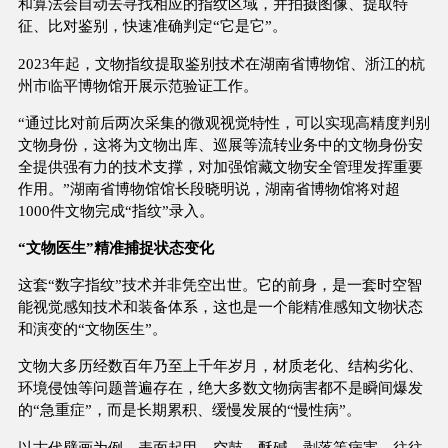
和算法会自动去寻找相应的指纹区域，并拍摄图像、提取特
征、比对鉴别，快速准确判定“它是它”。
2023年起，文物指纹提取鉴别技术在湖南省博物馆、浙江的杭
州市临平博物馆开展示范验证工作。
“通过比对前后两次采集的微观视觉特性，可以实现高精度判别
文物身份，这将为文物出库、巡展等流转业务中的文物身份安
全提供强有力的技术支撑，对加强馆藏文物安全管理发挥重要
作用。”湖南省博物馆馆长段晓明说，湖南省博物馆将对超
1000件文物完成“指纹”录入。
“文物医生”精准捕捉状态变化
这套“数字指纹”技术并非凭空出世。它的前身，是一套时空智
能视觉感知技术和装备体系，这也是一个能精准感知文物状态
和演变的“文物医生”。
文物大多历经数百年乃至上千年岁月，材质老化、结构劣化、
环境侵蚀等问题普遍存在，绝大多数文物病害都不是瞬间爆发
的“急重症”，而是长期累积、缓慢发展的“慢性病”。
以古代壁画为例，表面起甲、空鼓、酥碱、剥落等病害，往往