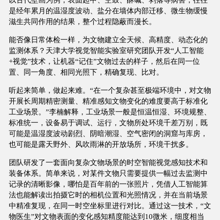
是经年累月的温湿度波动、盐分在墙体内部迁移、微生物缓慢
滋生共同作用的结果，整个过程隐蔽而漫长。
能否像日常体检一样，为文物建立全天候、高精度、动态化的
监测体系？天津大学视觉智能实验室研究团队开发“人工智能
+视觉”技术，让机器“记住”文物过去的样子，然后在同一位
置、同一角度、相同光照下，精确复现、比对。
听起来简单，做起来难。“在一个复杂甚至极端环境中，对文物
开展长周期精密测量、精准感知文物变化的难度要高于标准化
工业场景。”李楠解释，工业场景一般是恒温恒湿、环境规整、
标准统一，设备易于调试、运行，文物所处环境千差万别，既
可能是温湿度波动剧烈、阴暗潮湿、空气密闭的洞窟与库房，
也可能是露天野外、风吹雨淋的开放场所，环境干扰多。
团队研发了一套面向复杂文物场景的时空智能视觉感知技术和
装备体系。简单来说，对某件文物只需要提供一幅过去监测中
记录的清晰影像，哪怕是百年前的一张照片，凭借人工智能算
法也能解读出拍摄它时的相机位置和光照情况，并在当前场景
中精准复现，在同一时空坐标里进行对比。通过这一技术，“文
物医生”对文物表面的变化感知精度能达到10微米，细度相当