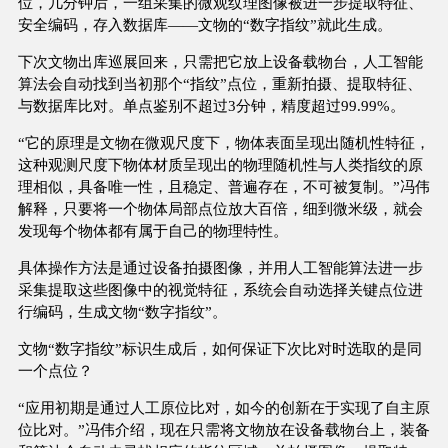
位，几分钟后，一组采集的微观纹理图像被进一步提取特征、
安全编码，存入数据库——文物的“数字指纹”就此生成。
下次文物出库巡展回来，只需把它放上设备载物台，人工智能
算法会自动找到当初那个“指纹”点位，重新拍摄、提取特征、
与数据库比对。单点鉴别不超过3分钟，精度超过99.99%。
“它的原理是文物在微观尺度下，物体表面呈现出随机性特征，
这种观测尺度下物体材质呈现出的物理随机性与人类指纹的原
理相似，具备唯一性，且稳定、普遍存在，不可被复制。”冯伟
解释，只要将一个物体局部点位放大百倍，细到微米级，就会
发现每个物体都有属于自己的物理特性。
具体操作方法是通过设备拍摄图像，并用人工智能算法进一步
采集提取这些图像中的视觉特征，系统会自动选择关键点位进
行编码，生成文物“数字指纹”。
文物“数字指纹”标识生成后，如何保证下次比对时选取的是同
一个点位？
“应用初期是通过人工原位比对，如今的创新在于实现了自主原
位比对。”冯伟介绍，现在只需将文物放在设备载物台上，装备