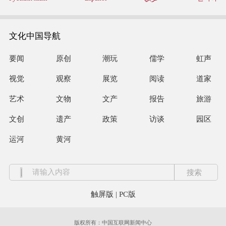
文化中国导航
要闻
原创
潮玩
儒学
虹声
视觉
观察
展览
阅读
道家
艺术
文物
文产
报告
旅游
文创
遗产
政策
访谈
园区
运河
黄河
触屏版
|
PC版
版权所有：中国互联网新闻中心