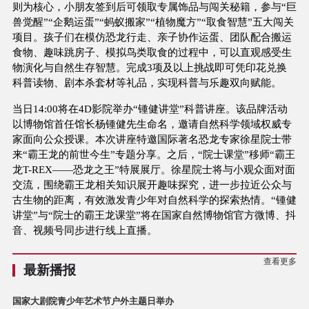
则为核心，小朋友签到后可领取专属饰品与闯关秘籍，参与“巨
兽觉醒”“企鹅运蛋”“蚂蚁搬家”“植物魔方”“取食智慧”五大闯关
项目。孩子们在模仿恐龙行走、亲子协作运蛋、团队配合搬运
食物、趣味跳房子、模拟鸟类取食的过程中，可以直观感受生
物演化与自然生存智慧。完成3项及以上挑战即可凭印花兑换
科普读物、剧本杀套材等礼品，实现科普与乐趣双向赋能。
当日14:00将在4D影院举办“锺健讲堂”科普讲座。该品牌活动
以博物馆首任馆长杨锺健先生命名，邀请自然科学领域权威专
家面向公众授课。本次讲座特邀国际著名恐龙专家徐星院士带
来“霸王龙的前世今生”专题分享。之后，“院士课堂”移师“霸王
龙T-REX——恐龙之王”特展展厅。徐星院士将与小观众面对面
交流，围绕霸王龙相关知识展开趣味探究，进一步拉近公众与
古生物的距离，有效激发青少年对自然科学的探索热情。“锺健
讲堂”与“院士的霸王龙课堂”将在国家自然博物馆官方微博、抖
音、视频号同步进行线上直播。
查看更多
最新播报
国家大剧院青少年艺术节户外主题日举办