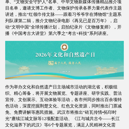
单、“文物安全守护人”名单、中华文物新媒体传播精品推介项
目名单，邀请文博工作者、文物保护传承各界力量代表作主题
讲述，推出“红领巾传文脉——跟着习爷爷学在博物馆”主题系
列队课第二辑，推介文物纪录电影《再见已是百万年》，启
动“文明中国”全球传播计划，启拍纪录片《文物修复师》，开
播《中国考古大讲堂》第六季之“考古+科技”系列讲座。
作为举办文化和自然遗产日主场城市活动的湖北省，积极组
织、精心筹备，将开展文物展览、专题讲座、研学实践、普法
宣传、文创展示、互动体验等活动，各市州同步推出百余项特
色活动，深度挖掘荆楚文化、红色文化资源，同时推出门票减
免、免费讲解等惠民措施。武汉市将推出“砖瓦传情•拓印时
光”赓续江城文脉等12项配套活动、《江与城共古今——长江
文化滋养下的武汉》等6个专题展览，满足人民精神文化需