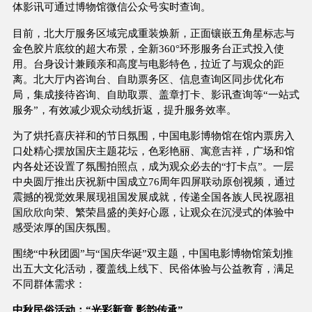
体影讯可通过博物馆微信公众号实时查询。
目前，北大厅服务区域完成重装焕新，正面镶嵌五角星标志与
金色胶片底纹的超大布景，全新360°环形服务台正式投入使
用。台身设计兼顾亲和高度与电影特色，拉近了与观众的距
离。北大厅内咨询台、自助票务区、信息查询区同步优化布
局，集成接待咨询、自助取票、盖章打卡、影讯查询等“一站式
服务”，有效减少观众动线折返，提升服务效率。
为了烘托喜庆祥和的节日氛围，中国电影博物馆在馆内票房入
口处精心摆放国庆主题花坛，色彩艳丽、寓意吉祥，广场和馆
内各处还设置了氛围拍照点，成为观众必去的“打卡点”。一层
中央圆厅推出庆祝新中国成立76周年四屏联动原创视频，通过
震撼的视觉效果展现祖国发展成就，传递全国各族人民祝愿祖
国欣欣向荣、繁荣昌盛的美好心愿，让观众在沉浸式的体验中
感受浓厚的国庆氛围。
围绕“中秋团圆”与“国庆华诞”双主题，中国电影博物馆策划推
出五大文化活动，覆盖线上线下、民俗体验与公益教育，满足
不同群体需求：
中秋民俗活动：“光彩新章 影韵传承”