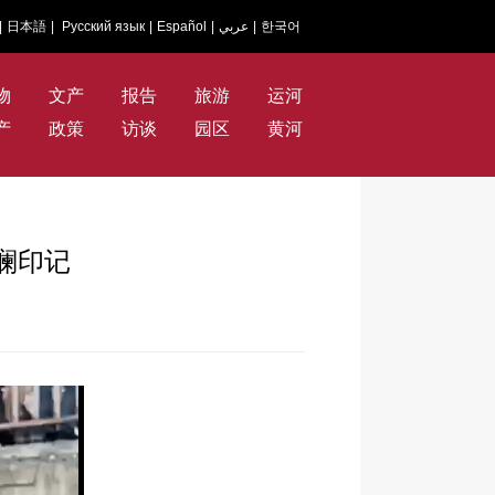
|
日本語
|
Русский язык
|
Español
|
عربي
|
한국어
物
文产
报告
旅游
运河
产
政策
访谈
园区
黄河
澜印记