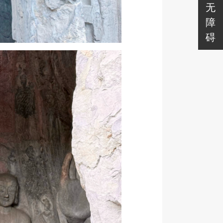
无
障
碍