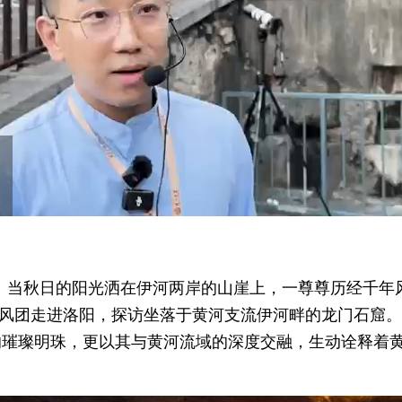
ay
0
/
--:--
Picture-
in-
Picture
deo
李颖）当秋日的阳光洒在伊河两岸的山崖上，一尊尊历经千
”采风团走进洛阳，探访坐落于黄河支流伊河畔的龙门石窟
的璀璨明珠，更以其与黄河流域的深度交融，生动诠释着黄
。