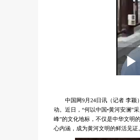
Loaded
:
Pl
0:0
Play
2.37%
Vi
中国网9月24日讯（记者 
动。近日，“何以中国•黄河安澜
峰”的文化地标，不仅是中华文明
心内涵，成为黄河文明的鲜活见证