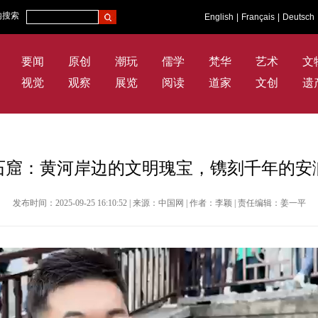
内搜索
English
|
Français
|
Deutsch
要闻
原创
潮玩
儒学
梵华
艺术
文
视觉
观察
展览
阅读
道家
文创
遗
石窟：黄河岸边的文明瑰宝，镌刻千年的安
发布时间：2025-09-25 16:10:52 | 来源：中国网 | 作者：李颖 | 责任编辑：姜一平