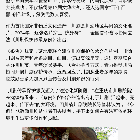
坚守戏曲美学特征基础上，探索传统戏曲的当代演绎，首演便
大获成功，不仅摘得第17届文华大奖，还入选国家“百年百
部”创作计划，深受无数人喜爱。
作为首批国家非物质文化遗产，川剧是川渝地区共同的文化名
片。2024年，这张名片穿上“护身符”——全国首个省际协同立
法《川剧保护传承条例》出台。
《条例》规定，两地要联合建立川剧保护传承合作机制、川渝
川剧名家库和常备剧目、曲目、演出资源库等，通过定期联合
举办川剧节、青年演员赛事、联合办学等方式，着力推动川渝
协同开展川剧保护传承。这既回应了川剧从业者多年的期盼，
也鼓励更多人加入到宣传普及川剧知识的行列。
“川剧传承保护振兴迈入了法治化新阶段。”在重庆市川剧院院
长沈铁梅看来，《条例》的出台营造出有利于川剧“活起来、亮
起来、传下去”的大环境。四川省川剧院院长陈智林认为，《条
例》也激励川剧从业者们去思考，接下来如何在有法可依的环
境里作出更多创作和贡献。