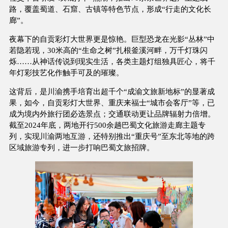
路，覆盖蜀道、石窟、古镇等特色节点，形成“行走的文化长
廊”。
夜幕下的自贡彩灯大世界更是惊艳。巨型恐龙在光影“丛林”中
若隐若现，30米高的“生命之树”扎根釜溪河畔，万千灯珠闪
烁……从神话传说到现实生活，各类主题灯组独具匠心，将千
年灯彩技艺化作触手可及的璀璨。
这背后，是川渝携手培育出超千个“成渝文旅新地标”的显著成
果，如今，自贡彩灯大世界、重庆来福士“城市会客厅”等，已
成为境内外旅行团必选景点；交通联动更让品牌辐射力倍增。
截至2024年底，两地开行500余趟巴蜀文化旅游走廊主题专
列，实现川渝两地互游，还特别推出“重庆号”至东北等地的跨
区域旅游专列，进一步打响巴蜀文旅招牌。