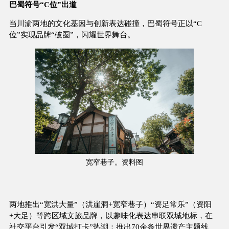
巴蜀符号“C位”出道
当川渝两地的文化基因与创新表达碰撞，巴蜀符号正以“C
位”实现品牌“破圈”，闪耀世界舞台。
宽窄巷子。资料图
两地推出“宽洪大量”（洪崖洞+宽窄巷子）“资足常乐”（资阳
+大足）等跨区域文旅品牌，以趣味化表达串联双城地标，在
社交平台引发“双城打卡”热潮；推出70余条世界遗产主题线