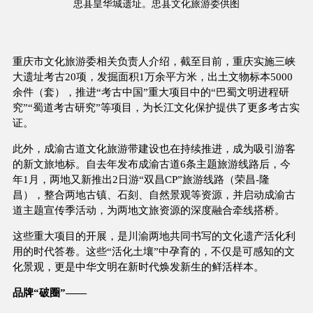
忠县皇华城遗址。忠县文化旅游委供图
重庆市文化旅游委相关负责人介绍，截至目前，重庆实施三峡
大遗址考古20项，发掘面积1万余平方米，出土文物标本5000
余件（套），推进“考古中国”重大项目中的“巴蜀文明进程研
究”“蜀道考古研究”等项目，为长江文化保护提供了更多考古实
证。
此外，成渝古道文化旅游带建设也在持续推进，成为吸引游客
的新文旅地标。自去年发布成渝古道6条主题旅游线路后，今
年1月，两地又新推出2日游“双昌CP”旅游线路（荣昌-隆
昌），整合两地古镇、石刻、自然景观等资源，并启动成渝古
道主题宣传季活动，为两地文旅资源的深度融合牵线搭桥。
这些重大项目的开展，是川渝两地共同书写的文化遗产活化利
用的时代答卷。这些“活化土壤”中孕育的，不仅是可感知的文
化景观，更是中华文明在新时代焕发新生的鲜活样本。
品牌“破圈”——