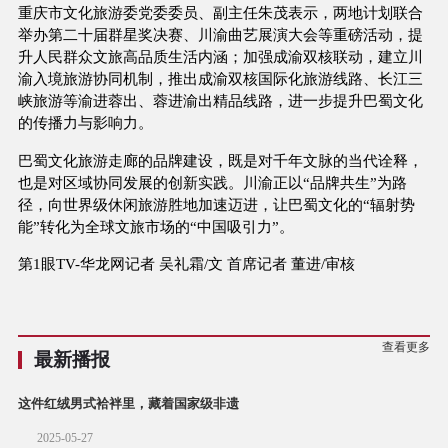
重庆市文化旅游委党委委员、副主任朱茂表示，两地计划联合
举办第二十届群星奖决赛、川渝曲艺展演大会等重磅活动，提
升人民群众文旅高品质生活内涵；加强成渝双核联动，建立川
渝入境旅游协同机制，推出成渝双核国际化旅游线路、长江三
峡旅游等渝进蓉出、蓉进渝出精品线路，进一步提升巴蜀文化
的传播力与影响力。
巴蜀文化旅游走廊的品牌建设，既是对千年文脉的当代诠释，
也是对区域协同发展的创新实践。川渝正以“品牌共生”为路
径，向世界级休闲旅游胜地加速迈进，让巴蜀文化的“辐射势
能”转化为全球文旅市场的“中国吸引力”。
第1眼TV-华龙网记者 吴礼霜/文 首席记者 董进/审核
查看更多
最新播报
这件红绒男式袷袢里，藏着国家级非遗
2025-05-27