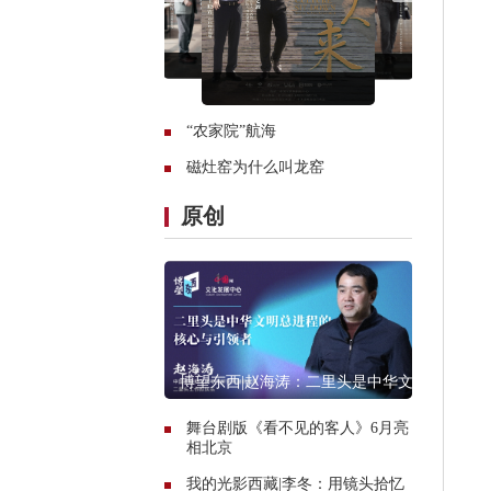
“农家院”航海
磁灶窑为什么叫龙窑
原创
博望东西|赵海涛：二里头是中华文
明总进程的核心与引领者
舞台剧版《看不见的客人》6月亮
相北京
我的光影西藏|李冬：用镜头拾忆