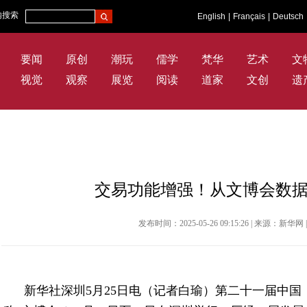
内搜索
English
|
Français
|
Deutsch
要闻
原创
潮玩
儒学
梵华
艺术
文
视觉
观察
展览
阅读
道家
文创
遗
交易功能增强！从文博会数
发布时间：2025-05-26 09:15:26 | 来源：新
新华社深圳5月25日电（记者白瑜）第二十一届中