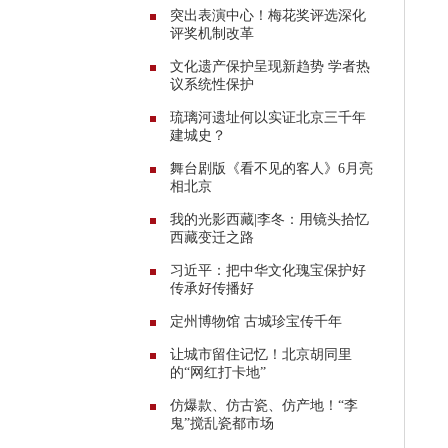
突出表演中心！梅花奖评选深化
评奖机制改革
文化遗产保护呈现新趋势 学者热
议系统性保护
琉璃河遗址何以实证北京三千年
建城史？
舞台剧版《看不见的客人》6月亮
相北京
我的光影西藏|李冬：用镜头拾忆
西藏变迁之路
习近平：把中华文化瑰宝保护好
传承好传播好
定州博物馆 古城珍宝传千年
让城市留住记忆！北京胡同里
的“网红打卡地”
仿爆款、仿古瓷、仿产地！“李
鬼”搅乱瓷都市场