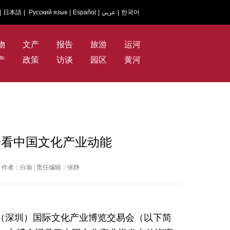
|
日本語
|
Русский язык
|
Español
|
عربي
|
한국어
物
文产
报告
旅游
运河
产
政策
访谈
园区
黄河
据看中国文化产业动能
华网 | 作者：白瑜 | 责任编辑：张静
国（深圳）国际文化产业博览交易会（以下简