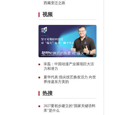
西藏变迁之路
视频
坚守对舞蹈的热爱 对“爆火”保持一颗
平常心
宋磊：中国动漫产业展现巨大活
力和潜力
夏华代表:指尖技艺焕发活力 向世
界传递东方美韵
热搜
2027要初步建立的“国家关键语料
库”是什么