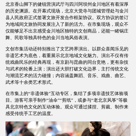
北京香山脚下的健锐营演武厅与四川阿坝州金川地区有着深厚
的历史渊源。在开幕式现场，北京大觉寺与团城管理处与金川
县人民政府正式签署文旅开发合作框架协议。双方协议的签订
为地域间文旅协同发展注入了新的活力。在市集现场，观众不
仅能够足不出京感受金川地区独特的文创商品，还能一睹锅庄
舞、民歌等独具特色的金川当地风俗表演。
文创市集活动还特别推出了文艺跨界演出。以群众喜闻乐见的
非遗艺术为底色，着重展示北京地域文化魅力。演出不仅有传
统戏曲民乐的经典再现，有京剧与昆曲的同台竞艳，更有杂技
与武术的轮番上演；演出还大胆打破文化边界，主打传统文化
与潮流艺术的活力碰撞；内容涵盖舞蹈、音乐、戏曲、曲艺、
武术等十余类艺术形式。
在市集上的“非遗体验”互动专区，集结了多项非遗技艺体验项
目。游客可亲手制作“油伞”“剪纸”，或参与“老北京风筝”等极
具北京特色文化的互动体验。观众可通过揉捏、剪裁、制作来
感受传统手工艺的温度。