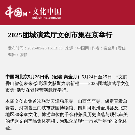
2025团城演武厅文创市集在京举行
发布时间：2025-05-26 15:13:55 | 来源：中国网 | 作者：秦金月 | 责任
编辑：张静
中国网北京5月26日讯（记者 秦金月）
5月24日至25日，“文韵
香山智创未来·焕彩承文脉聚力启新程——2025团城演武厅文创
市集”活动在健锐营演武厅举行。
本届文创市集首次联动天津独乐寺、山西华严寺、保定直隶总
督署、河南省三门峡市虢国博物馆、四川阿坝州金川县及北京
地区30余家文化、旅游单位的千余种兼具历史底蕴与现代审美
的优秀文创产品集体亮相，为观众呈现“一市览千年”的文化体
验。