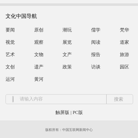
文化中国导航
要闻
原创
潮玩
儒学
梵华
视觉
观察
展览
阅读
道家
艺术
文物
文产
报告
旅游
文创
遗产
政策
访谈
园区
运河
黄河
触屏版
|
PC版
版权所有：中国互联网新闻中心