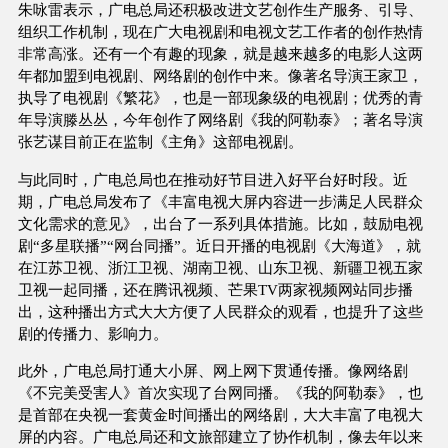
朱咏雷表示，广电总局还积极改进文艺创作生产服务、引导、
组织工作机制，现在广大电视剧和电视文艺工作者的创作热情
非常高涨。还有一个有趣的现象，就是越来越多的电影人这两
年都加盟到电视剧、网络剧的创作中来。像著名导演王家卫，
执导了电视剧《繁花》，也是一部现象级的电视剧；优秀的青
年导演滕丛丛，今年创作了网络剧《我的阿勒泰》；著名导演
张艺谋目前正在监制《主角》这部电视剧。
与此同时，广电总局也在推动好节目进入好平台好时段。近
期，广电总局发布了《丰富电视大屏内容进一步满足人民群众
文化需求的意见》，出台了一系列具体措施。比如，鼓励电视
剧“多星联播”“网台同播”。近日开播的电视剧《大海道》，就
在江苏卫视、浙江卫视、湖南卫视、山东卫视、新疆卫视五家
卫视一起同播，还在腾讯视频、芒果TV两家视频网站同步播
出，这种播出方式大大方便了人民群众的观看，也提升了这些
剧的传播力、影响力。
此外，广电总局打通大小屏、网上网下贯通传播。像网络剧
《不完美受害人》首次实现了台网同播。《我的阿勒泰》，也
是首部在央视一套黄金时间播出的网络剧，大大丰富了电视大
屏的内容。广电总局还和文旅部建立了协作机制，像去年以来