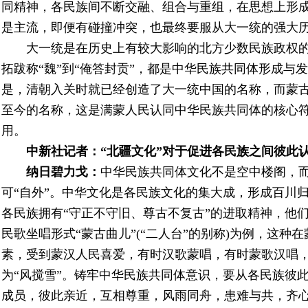
同精神，各民族间不断交融、组合与重组，在思想上形
是主流，即便有碰撞冲突，也最终要服从大一统的强大
大一统是在历史上有较大影响的北方少数民族政权的
拓跋称“魏”到“俺答封贡”，都是中华民族共同体形成与
是，清朝入关时就已经创造了大一统中国的名称，而蒙
至今的名称，这是满蒙人民认同中华民族共同体的核心
用。
中新社
记者：“北疆文化”对于促进各民族之间彼此
纳日碧力戈：
中华民族共同体文化不是空中楼阁，
可“自外”。中华文化是各民族文化的集大成，形成百川
各民族拥有“守正不守旧、尊古不复古”的进取精神，他
民歌坐唱形式“蒙古曲儿”(“二人台”的别称)为例，这
素，受到蒙汉人民喜爱，有时汉歌蒙唱，有时蒙歌汉唱
为“风搅雪”。
铸牢中华民族共同体意识，要从各民族彼
成员，彼此亲近，互相尊重，风雨同舟，患难与共，齐