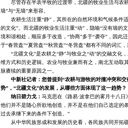
尽管存在半农半牧的过渡带，北疆的牧业生活与农耕生
墙”与“无墙”来形容。
农耕生活注重“静”，其所在的自然环境和气候条件适
的文化”。而北疆的牧业生活注重“动”，隐喻“没有墙的
境和谐相处，顺应多于改造，“协商”多于“袭夺”，因此
于“春营盘”“夏营盘”“秋营盘”“冬营盘”都有不同的词
“北疆文化”是农耕之“静”与牧业之“动”的交融文
维方式和历史逻辑。农业与牧业兼而有之，南北互动取
脉赓续的重要原因之一。
中新社
记者：您曾提到“农耕与游牧的对撞冲突和交
势”，“北疆文化”的发展，从哪些方面体现了这一趋势？
纳日碧力戈
：
马克思在《路易·波拿巴的雾月十八日
他们并不是随心所欲地创造，并不是在他们自己选定的
过去承继下来的条件下创造。”
从中华民族形成和发展的历史看，各民族共同开拓