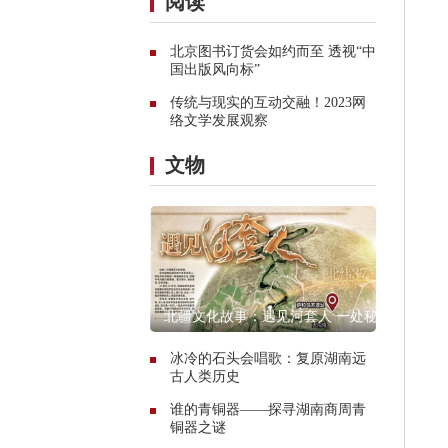
阅读
北京图书订货会如约而至 透视“中
国出版风向标”
传统与现实的互动交融！2023网
络文学发展观察
文物
北疆文化故事：遇见河套人 一处秘
境的惊艳传奇
冰冷的石头会唱歌：复原湖南远
古人类历史
谁的青铜器——探寻湖南商周青
铜器之谜