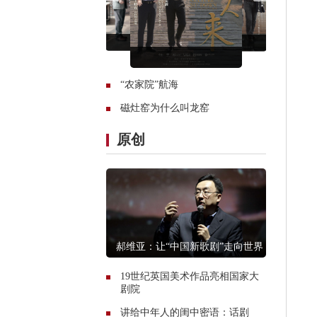
“农家院”航海
磁灶窑为什么叫龙窑
原创
郝维亚：让“中国新歌剧”走向世界
19世纪英国美术作品亮相国家大
剧院
讲给中年人的闺中密语：话剧