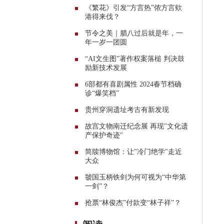
《繁花》引发“方言热”侬方言欸
港得来伐？
节令之美｜腊八过后就是年，一
年一岁一团圆
“AI文生图”著作权案落槌 判决鼓
励新技术发展
6部都有喜剧属性 2024春节档确
诊“爆笑档”
贵州穿洞遗址考古有新发现
故宫文物南迁纪念展 再现"文化遗
产保护奇迹"
简牍博物馆：让"冷门绝学"走近
大众
虢国玉柄铁剑为何可视为“中华第
一剑”？
抢票“林俊杰”付款变“林子祥”？