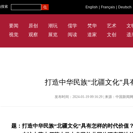
内搜索
English
|
Français
|
Deutsch
要闻
原创
潮玩
儒学
梵华
艺术
文
视觉
观察
展览
阅读
道家
文创
遗
打造中华民族“北疆文化”具
发布时间：2024-01-19 09:16:29 | 来源：中国
题：打造中华民族“北疆文化”具有怎样的时代价值