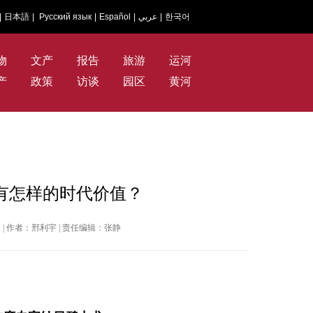
|
日本語
|
Русский язык
|
Español
|
عربي
|
한국어
物
文产
报告
旅游
运河
产
政策
访谈
园区
黄河
有怎样的时代价值？
新闻网 | 作者：邢利宇 | 责任编辑：张静
？