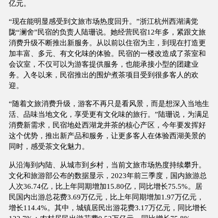
亿元。
“现在能明显感受到文旅市场热度回升。”浙江杭州西湖满觉
陇“澜舍”民宿的负责人陆珊说。她经营民宿12年多，紧跟文旅
消费升级不断推出新服务。从以前以住宿为主，到现在打造更
加丰富、多元、有文化味的体验。民宿的一楼改造成了茶室和
会议室，不仅可以为游客提供服务，也能承接小型的团建业
务。入冬以来，民宿推出的围炉煮茶项目受到很多客人的欢
迎。
“随着文旅消费升级，游客不再只是看风景，而是想深入当地生
活、品味当地文化，享受更有文化味的旅行。”陆珊说，为满足
消费新需求，民宿地处西湖龙井茶的核心产区，今年要发挥好
这个优势，推出新产品和服务，让更多客人在体验西湖美景的
同时，感受茶文化魅力。
从沿海到内陆、从城市到乡村，当前文旅市场热度持续攀升。
文化和旅游部公布的数据显示，2023年前三季度，国内旅游总
人次36.74亿，比上年同期增加15.80亿，同比增长75.5%。居
民国内出游总花费3.69万亿元，比上年同期增加1.97万亿元，
增长114.4%。其中，城镇居民出游花费3.17万亿元，同比增长