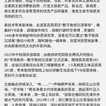
文旅市场热，得益于供给创新。当前，许多景区和文旅相关企
业紧跟文旅消费新趋势，打造文旅新产品、新业态、新场景，
推出更多符合游客需求的优质产品和服务，激发文旅市场更加
强劲的活力。
新技术带来新体验。走进莫高窟景区“数字敦煌沉浸展馆”，佩
戴好VR设备，跟随操作指引，就能打破时空束缚，穿越到
1400多年前精妙绝伦的壁画世界。游客也可以通过“数字敦煌
沉浸展”微信小程序，随时随地一键体验，深度浏览壁画故事，
自由探索传统文化的丰富内涵。
2023年中秋国庆假期前，由敦煌研究院联合腾讯共同推出
的“寻境敦煌—数字敦煌沉浸展”正式启幕。围绕莫高窟第285
窟，这场沉浸展综合应用三维建模技术，1∶1高精度立体还原第
285窟，带来敦煌壁画线上知识讲解互动及线下VR深度体验，
受到不少游客的欢迎。
文旅融合持续深入。“咚……”一声铜锣声传来，响彻玉山古茶
场。“开市咯！”两名身着古代传统服装的茶农，挑起茶叶迈入
古茶场。“来来来，闻一闻上等好茶。”游客仿佛回到充满市井
烟火气的宋代茶场。2023年11月，浙江磐安玉山古茶场鼓乐齐
鸣，人声鼎沸，现场以踩街、演社戏等民间艺术节目表演活动