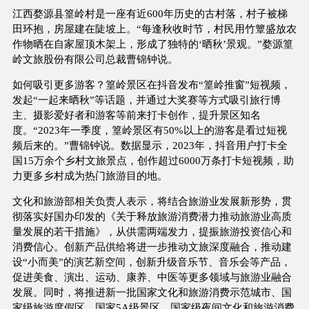
江西婺源县篁岭村是一座有近600年历史的古村落，村子被梯
田环抱，房屋建在陡坡上。“每逢秋收时节，村民用竹簟盛放农
作物晒在自家屋顶木架上，形成了独特的‘晒秋’景观。”婺源篁
岭文旅股份有限公司总裁曹锦钟说。
如何吸引更多游客？篁岭景区在抖音发布“篁岭推窗”短视频，
发起“一起来晒秋”等话题，并通过大奖赛等方式吸引旅行博
主、摄影爱好者和游客等前来打卡创作，提升景区知名
度。“2023年一季度，篁岭景区有50%以上的游客是看过短视
频后来的。”曹锦钟说。数据显示，2023年，抖音用户打卡全
国15万余个乡村文旅景点，创作超过6000万条打卡短视频，助
力更多乡村成为热门旅游目的地。
文化和旅游部相关负责人表示，将结合旅游业发展新形势，贯
彻落实好国办印发的《关于释放旅游消费潜力推动旅游业高质
量发展的若干措施》，从供需两端发力，提振旅游投资信心和
消费信心。创新产品供给将进一步推动文旅深度融合，推动建
设“小而美”的演艺新空间，创新升级音乐节、音乐会等产品，
促进美食、演出、运动、康养、中医等更多领域与旅游业融合
发展。同时，将推进新一批国家文化和旅游消费示范城市、国
家级旅游度假区、国家5A级景区、国家级夜间文化和旅游消费