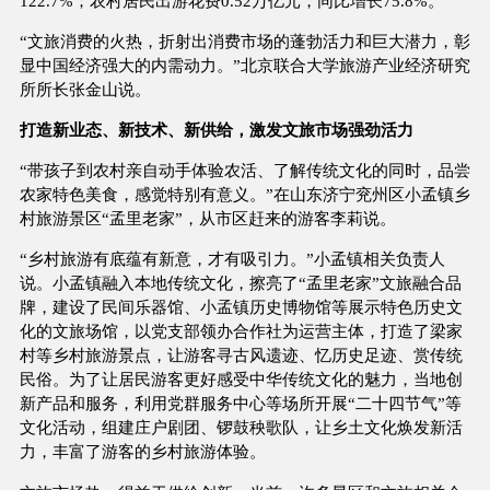
122.7%；农村居民出游花费0.52万亿元，同比增长75.8%。
“文旅消费的火热，折射出消费市场的蓬勃活力和巨大潜力，彰
显中国经济强大的内需动力。”北京联合大学旅游产业经济研究
所所长张金山说。
打造新业态、新技术、新供给，激发文旅市场强劲活力
“带孩子到农村亲自动手体验农活、了解传统文化的同时，品尝
农家特色美食，感觉特别有意义。”在山东济宁兖州区小孟镇乡
村旅游景区“孟里老家”，从市区赶来的游客李莉说。
“乡村旅游有底蕴有新意，才有吸引力。”小孟镇相关负责人
说。小孟镇融入本地传统文化，擦亮了“孟里老家”文旅融合品
牌，建设了民间乐器馆、小孟镇历史博物馆等展示特色历史文
化的文旅场馆，以党支部领办合作社为运营主体，打造了梁家
村等乡村旅游景点，让游客寻古风遗迹、忆历史足迹、赏传统
民俗。为了让居民游客更好感受中华传统文化的魅力，当地创
新产品和服务，利用党群服务中心等场所开展“二十四节气”等
文化活动，组建庄户剧团、锣鼓秧歌队，让乡土文化焕发新活
力，丰富了游客的乡村旅游体验。