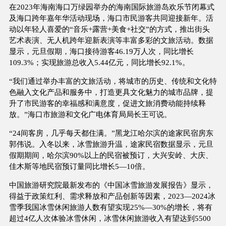
在2023年海南海口万绿园举办的海南国际旅游岛欢乐节闭幕式
及海口跨年嘉年华活动现场，海口市民游客共同迎接新年。活
动以年轻人喜爱的“音乐+露营+美食+社交”的方式，推出街头
艺术表演、无人机跨年迎新表演等丰富多彩的文旅活动。数据
显示，元旦假期，海口接待游客46.19万人次，同比增长
109.3%；实现旅游总收入5.44亿元，同比增长92.1%。
“我们通过举办丰富的文旅活动，将城市的历史、传统和文化特
色融入文化产品和服务中，打造更具文化魅力的城市品牌，提
升了市民游客的幸福感和满意度，促进文旅消费动能持续释
放。”海口市旅游和文化广电体育局局长王可说。
“24间客房，几乎每天都住满。”黑龙江哈尔滨的途家民宿房东
郭伟说。入冬以来，冰雪旅游升温，途家民宿数据显示，元旦
假期期间，哈尔滨90%以上的民宿被预订，大兴安岭、大庆、
佳木斯等地民宿预订量同比增长5—10倍。
中国旅游研究院最新发布的《中国冰雪旅游发展报告》显示，
得益于政策红利、需求释放和产品创新等因素，2023—2024冰
雪季我国冰雪休闲旅游人数有望实现25%—30%的增长，将有
超过4亿人次体验冰雪休闲，冰雪休闲旅游收入有望达到5500