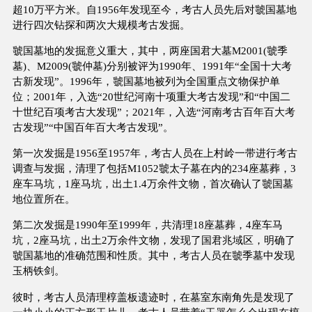
超10万平方米。自1956年发现至今，考古人员先后对虢国墓地
进行四次钻探和两次大规模考古发掘。
虢国墓地的发掘意义重大，其中，两座国君大墓M2001(虢季
墓)、M2009(虢仲墓)分别被评为1990年、1991年“全国十大考
古新发现”。1996年，虢国墓地被列为全国重点文物保护单
位；2001年，入选“20世纪河南十项重大考古发现”和“中国二
十世纪百项考古大发现”；2021年，入选“河南考古百年百大考
古发现”“中国百年百大考古发现”。
第一次发掘是1956至1957年，考古人员在上村岭一带进行考古
调查与发掘，清理了包括M1052虢太子墓在内的234座墓葬，3
座车马坑，1座马坑，出土1.4万余件文物，首次确认了虢国墓
地位置所在。
第二次发掘是1990年至1999年，共清理18座墓葬，4座车马
坑，2座马坑，出土2万余件文物，发现了国君兆域区，明确了
虢国墓地的准确范围和性质。其中，考古人员在虢季墓中发现
玉柄铁剑。
彼时，考古人员清理椁盖板遗迹时，在墓室东南角先是发现了