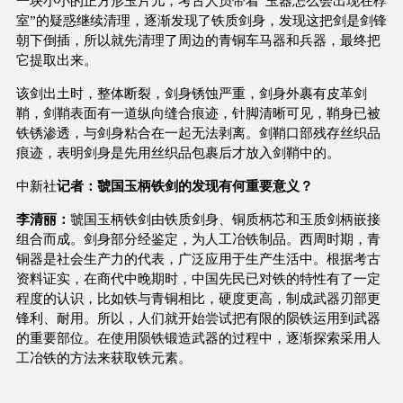
一块小小的正方形玉片儿，考古人员带着“玉器怎么会出现在椁
室”的疑惑继续清理，逐渐发现了铁质剑身，发现这把剑是剑锋
朝下倒插，所以就先清理了周边的青铜车马器和兵器，最终把
它提取出来。
该剑出土时，整体断裂，剑身锈蚀严重，剑身外裹有皮革剑
鞘，剑鞘表面有一道纵向缝合痕迹，针脚清晰可见，鞘身已被
铁锈渗透，与剑身粘合在一起无法剥离。剑鞘口部残存丝织品
痕迹，表明剑身是先用丝织品包裹后才放入剑鞘中的。
中新社
记者：虢国玉柄铁剑的发现有何重要意义？
李清丽：
虢国玉柄铁剑由铁质剑身、铜质柄芯和玉质剑柄嵌接
组合而成。剑身部分经鉴定，为人工冶铁制品。西周时期，青
铜器是社会生产力的代表，广泛应用于生产生活中。根据考古
资料证实，在商代中晚期时，中国先民已对铁的特性有了一定
程度的认识，比如铁与青铜相比，硬度更高，制成武器刃部更
锋利、耐用。所以，人们就开始尝试把有限的陨铁运用到武器
的重要部位。在使用陨铁锻造武器的过程中，逐渐探索采用人
工冶铁的方法来获取铁元素。