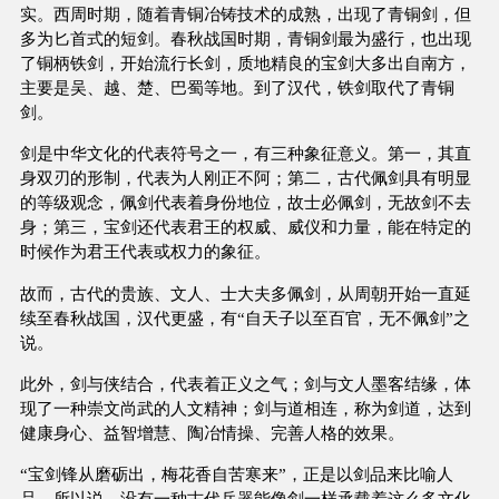
实。西周时期，随着青铜冶铸技术的成熟，出现了青铜剑，但
多为匕首式的短剑。春秋战国时期，青铜剑最为盛行，也出现
了铜柄铁剑，开始流行长剑，质地精良的宝剑大多出自南方，
主要是吴、越、楚、巴蜀等地。到了汉代，铁剑取代了青铜
剑。
剑是中华文化的代表符号之一，有三种象征意义。第一，其直
身双刃的形制，代表为人刚正不阿；第二，古代佩剑具有明显
的等级观念，佩剑代表着身份地位，故士必佩剑，无故剑不去
身；第三，宝剑还代表君王的权威、威仪和力量，能在特定的
时候作为君王代表或权力的象征。
故而，古代的贵族、文人、士大夫多佩剑，从周朝开始一直延
续至春秋战国，汉代更盛，有“自天子以至百官，无不佩剑”之
说。
此外，剑与侠结合，代表着正义之气；剑与文人墨客结缘，体
现了一种崇文尚武的人文精神；剑与道相连，称为剑道，达到
健康身心、益智增慧、陶冶情操、完善人格的效果。
“宝剑锋从磨砺出，梅花香自苦寒来”，正是以剑品来比喻人
品。所以说，没有一种古代兵器能像剑一样承载着这么多文化