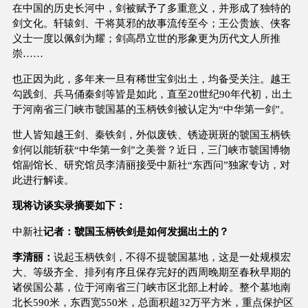
在中国的历史长河中，剑被赋予了多重意义，并形成了独特的
剑文化。轩辕剑、干将莫邪的故事流传至今；王公贵族、侠客
义士一度以佩剑为耀；剑高昂立世的形象更为历代文人所推
崇……
也正因为此，多年来一旦有稀世宝剑出土，均备受关注。越王
勾践剑、兵马俑秦剑等皆是如此，直至20世纪90年代初，出土
于河南省三门峡市虢国墓的玉柄铁剑被认定为“中华第一剑”。
世人皆知越王剑、秦铁剑，外似废铁、锈迹斑斑的虢国玉柄铁
剑何以能斩获“中华第一剑”之美誉？近日，三门峡市虢国博物
馆副馆长、研究馆员李清丽接受中新社“东西问”独家专访，对
此进行解读。
现将访谈实录摘要如下：
中新社
记者：虢国玉柄铁剑是如何发掘出土的？
李清丽：
说起玉柄铁剑，不得不提虢国墓地，这是一处规模宏
大、等级齐全、排列有序且保存完好的西周晚期至春秋早期的
诸侯国公墓，位于河南省三门峡市区北部上村岭。整个墓地南
北长590米，东西宽550米，总面积超32万平方米，重点保护区