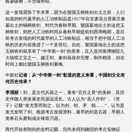
炼渗碳钢，不含镍和钴。
这一发现震惊了学术界，因为在虢国玉柄铁剑出土之前，人们
知道的时代最早的人工冶铁制品是1957年在甘肃灵台景家庄秦
墓出土的铜柄铁剑，时代为春秋早期。虢国墓地出土的这把玉
柄铁剑，则把人工冶铁时间从春秋早期提前到西周晚期，是目
前考古发现的时代最早的人工冶铁制品，相当于把中国人工冶
铁的历史向前推进了一个多世纪。自此，虢国墓地出土的这把
玉柄铁剑就享有了“中华第一剑”的美誉，且入选河南博物院九
大镇馆之宝之一。越王剑、秦剑虽保存完整，制作精良，但在
时间上都比虢国玉柄铁剑要晚。
中新社
记者：从“中华第一剑”彰显的意义来看，中国剑文化有
何历史传承？
李清丽：
剑，是古代兵器之一，素有“百兵之君”的美称，其历
史伴随人类发展史而源远流长。古人认为“圣人作剑”，《管
子》记载“蚩尤受而制之，以为剑、铠、矛、戟……”，认为是
蚩尤发明了剑。根据考古发掘资料，最早的剑是石器，早期人
类将石头磨制成尖锋双刃器。
商代开始有制剑的史料记载，但尚未得到确切的考古实物证