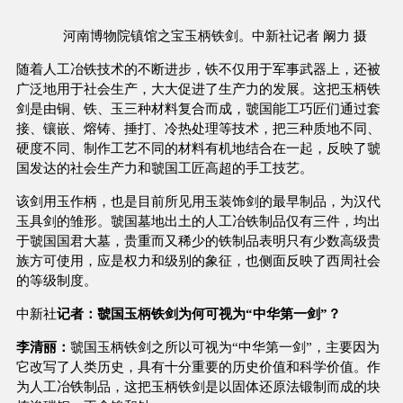
河南博物院镇馆之宝玉柄铁剑。
中新社记者
阚力 摄
随着人工冶铁技术的不断进步，铁不仅用于军事武器上，还被
广泛地用于社会生产，大大促进了生产力的发展。这把玉柄铁
剑是由铜、铁、玉三种材料复合而成，虢国能工巧匠们通过套
接、镶嵌、熔铸、捶打、冷热处理等技术，把三种质地不同、
硬度不同、制作工艺不同的材料有机地结合在一起，反映了虢
国发达的社会生产力和虢国工匠高超的手工技艺。
该剑用玉作柄，也是目前所见用玉装饰剑的最早制品，为汉代
玉具剑的雏形。虢国墓地出土的人工冶铁制品仅有三件，均出
于虢国国君大墓，贵重而又稀少的铁制品表明只有少数高级贵
族方可使用，应是权力和级别的象征，也侧面反映了西周社会
的等级制度。
中新社
记者：虢国玉柄铁剑为何可视为“中华第一剑”？
李清丽：
虢国玉柄铁剑之所以可视为“中华第一剑”，主要因为
它改写了人类历史，具有十分重要的历史价值和科学价值。作
为人工冶铁制品，这把玉柄铁剑是以固体还原法锻制而成的块