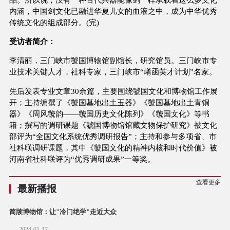
内涵，中国剑文化已融进华夏儿女的血液之中，成为中华优秀
传统文化的组成部分。(完)
受访者简介：
李清丽，三门峡市虢国博物馆副馆长，研究馆员。三门峡市专
业技术关键人才，社科专家，三门峡市“崤函英才计划”名家。
先后发表专业文章30余篇，主要围绕虢国文化和博物馆工作展
开；主持编撰了《虢国墓地出土玉器》《虢国墓地出土青铜
器》《周风虢韵——虢国历史文化陈列》《虢国文化》等书
籍；撰写的调研课题《虢国博物馆馆藏文物保护研究》被文化
部评为“全国文化系统优秀调研报告”；主持和参与多项省、市
社科联调研课题，其中《虢国文化的精神内核和时代价值》被
河南省社科联评为“优秀调研成果”一等奖。
查看更多
最新播报
简牍博物馆：让"冷门绝学"走近大众
2024-01-17