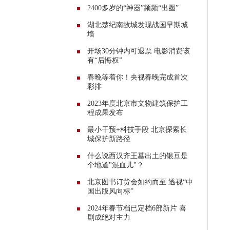
2400多岁的“神器”频频“出圈”
湖北楚纪南故城发现战国早期城
墙
开场30分钟内可退票 电影消费该
有“后悔权”
春晚等着你！央视春晚完成首次
彩排
2023年度北京市文物建筑保护工
程成果发布
最小干预+科技手段 北京探索长
城保护新路径
什么说西汉齐王墓出土的银豆是
个地道"混血儿"？
北京图书订货会如约而至 透视“中
国出版风向标”
2024年春节档已定档6部新片 喜
剧成绝对主力