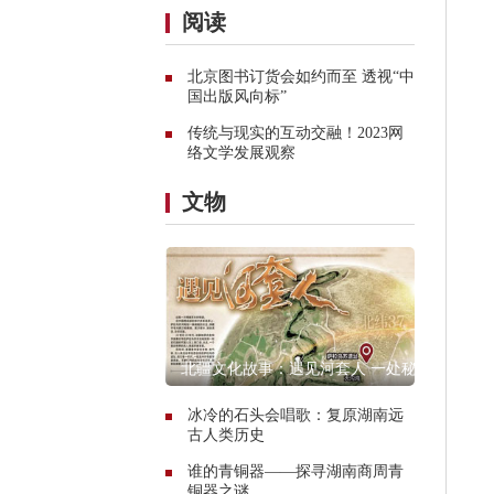
阅读
北京图书订货会如约而至 透视“中
国出版风向标”
传统与现实的互动交融！2023网
络文学发展观察
文物
北疆文化故事：遇见河套人 一处秘
境的惊艳传奇
冰冷的石头会唱歌：复原湖南远
古人类历史
谁的青铜器——探寻湖南商周青
铜器之谜