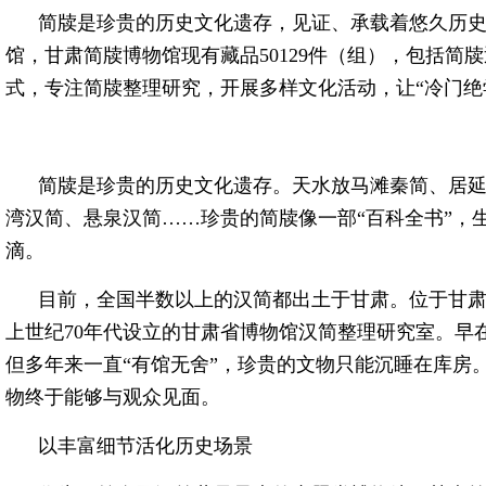
简牍是珍贵的历史文化遗存，见证、承载着悠久历
馆，甘肃简牍博物馆现有藏品50129件（组），包括简
式，专注简牍整理研究，开展多样文化活动，让“冷门绝
简牍是珍贵的历史文化遗存。天水放马滩秦简、居
湾汉简、悬泉汉简……珍贵的简牍像一部“百科全书”，生
滴。
目前，全国半数以上的汉简都出土于甘肃。位于甘
上世纪70年代设立的甘肃省博物馆汉简整理研究室。早在
但多年来一直“有馆无舍”，珍贵的文物只能沉睡在库房。
物终于能够与观众见面。
以丰富细节活化历史场景