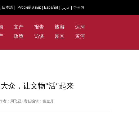
|
日本語
|
Русский язык
|
Español
|
عربي
|
한국어
物
文产
报告
旅游
运河
产
政策
访谈
园区
黄河
大众，让文物"活"起来
日报 | 作者：周飞亚 | 责任编辑：秦金月