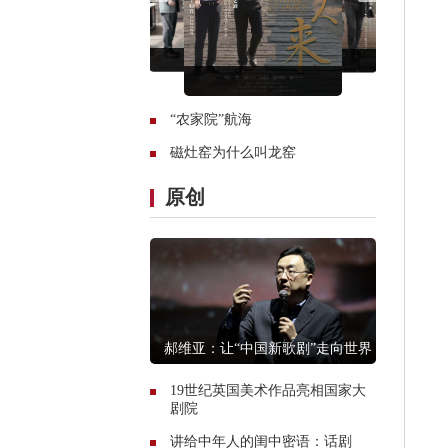
“农家院”航海
磁灶窑为什么叫龙窑
原创
郝维亚：让“中国新歌剧”走向世界
19世纪英国美术作品亮相国家大
剧院
讲给中年人的闺中密语：话剧