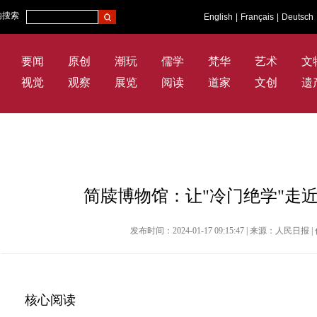
内搜索
English
|
Français
|
Deutsch
要闻
原创
潮玩
儒学
梵华
艺术
文
视觉
观察
展览
阅读
道家
文创
遗
简牍博物馆：让"冷门绝学"走近
发布时间：2024-01-17 09:15:47 | 来源：人民
核心阅读