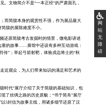
见。文物简介不是“一本正经”的严肃面孔，
一；而简牍本身的观赏性不强，作为展品最大
网
好简牍的展陈难度不小。
站
无
视频还原简牍考古发掘时的情景，微电影讲述
障
边塞的故事……展馆中还设有多种互动游戏：
碍
符传”；举起弓箭射靶，体验戍边将士的“秋
牍走近观众，为人们带来知识的满足和艺术的
简牍时代”展厅介绍了关于简牍的基础知识，包
展现了丝绸之路的历史原貌；“书于简帛”展厅
厅以5封信为故事主线，用诸多细节还原了汉