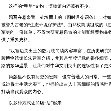
这样的“明星”文物，博物馆内还藏有不少。
题写在悬泉置一处墙面上的《四时月令诏条》，对
被誉为古老的“生态环境保护法”。由18枚简牍组成的
军吏的一份账单，不仅为研究悬泉置的功能和经费物品
供了重要史料。
“汉塞边关出土的数万枚简牍内容丰富，在历史研究
牍博物馆馆长朱建军介绍，尤其是简牍记载的很多细节，活
路的繁华盛景，让我们对中华文明突出的连续性有了更深
简牍里不仅有历史的宏阔，也有普通人的日常。一些
戍边将士生活之艰辛，也描绘出古人丰富细腻的情感世
打动当代观众的内心。
以多种方式让简牍“活”起来