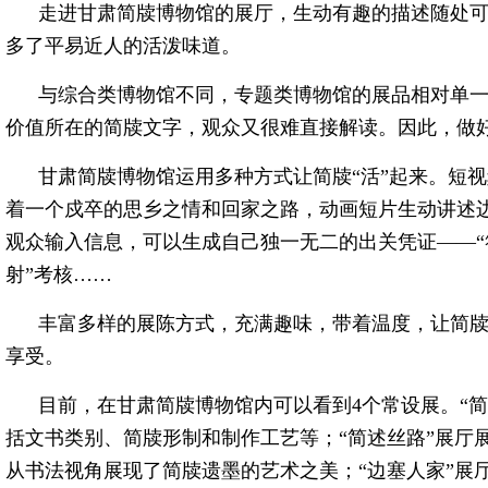
走进甘肃简牍博物馆的展厅，生动有趣的描述随处可
多了平易近人的活泼味道。
与综合类博物馆不同，专题类博物馆的展品相对单
价值所在的简牍文字，观众又很难直接解读。因此，做
甘肃简牍博物馆运用多种方式让简牍“活”起来。短
着一个戍卒的思乡之情和回家之路，动画短片生动讲述
观众输入信息，可以生成自己独一无二的出关凭证——“
射”考核……
丰富多样的展陈方式，充满趣味，带着温度，让简
享受。
目前，在甘肃简牍博物馆内可以看到4个常设展。“
括文书类别、简牍形制和制作工艺等；“简述丝路”展厅
从书法视角展现了简牍遗墨的艺术之美；“边塞人家”展