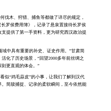
如何伐木、狩猎、捕鱼等都做了详尽的规定，
《过长罗侯费用簿》，记录了悬泉置接待长罗侯
收支提供了第一手资料，更为研究西汉政治提
领域中具有重要的补史、证史作用。”甘肃简
化了历史场景，“回望2000多年前丝绸之
刻更直观的体会。”
看似“鸡毛蒜皮”的小事，让我们了解到汉代
界。简牍捕捉、记录的柔软瞬间，至今依然能