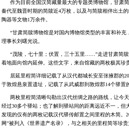
作为目前全国汉简藏量最大的专题类博物馆，甘肃简牍
秦代至魏晋时期的简牍近4万枚，以及与简牍相伴出土
陶器等文物1万余件。
“甘肃简牍博物馆是对国内博物馆类型的丰富和补充
理事长刘曙光说。
“茂陵，七十里；伏置，三十五里……”走进甘肃简
着地面向馆内延伸。这些文字，来自馆藏的两枚极其珍
居延里程简详细记载了从汉代都城长安至张掖郡的2
于敦煌悬泉置遗址，记载了从武威郡到敦煌郡14个驿置
两枚里程简清晰勾勒出汉代丝绸之路的路线，让今
经过30多个驿站；也了解到驿站间的距离远近不一，但
发现的仅有的两枚记载汉代驿传邮置之间里程的木简。20
网”被列入《世界遗产名录》，与之相关的里程简等珍贵