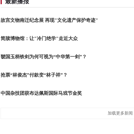
最新播报
故宫文物南迁纪念展 再现"文化遗产保护奇迹"
简牍博物馆：让"冷门绝学"走近大众
虢国玉柄铁剑为何可视为“中华第一剑”？
抢票“林俊杰”付款变“林子祥”？
中国杂技团获布达佩斯国际马戏节金奖
加载更多新闻