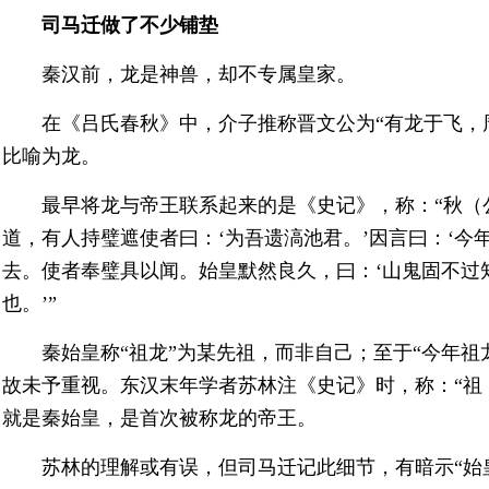
司马迁做了不少铺垫
秦汉前，龙是神兽，却不专属皇家。
在《吕氏春秋》中，介子推称晋文公为“有龙于飞，
比喻为龙。
最早将龙与帝王联系起来的是《史记》，称：“秋（
道，有人持璧遮使者曰：‘为吾遗滈池君。’因言曰：‘今
去。使者奉璧具以闻。始皇默然良久，曰：‘山鬼固不过
也。’”
秦始皇称“祖龙”为某先祖，而非自己；至于“今年
故未予重视。东汉末年学者苏林注《史记》时，称：“祖
就是秦始皇，是首次被称龙的帝王。
苏林的理解或有误，但司马迁记此细节，有暗示“始