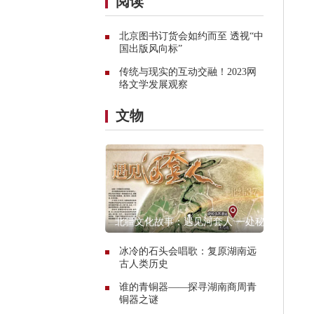
阅读
北京图书订货会如约而至 透视“中
国出版风向标”
传统与现实的互动交融！2023网
络文学发展观察
文物
北疆文化故事：遇见河套人 一处秘
境的惊艳传奇
冰冷的石头会唱歌：复原湖南远
古人类历史
谁的青铜器——探寻湖南商周青
铜器之谜