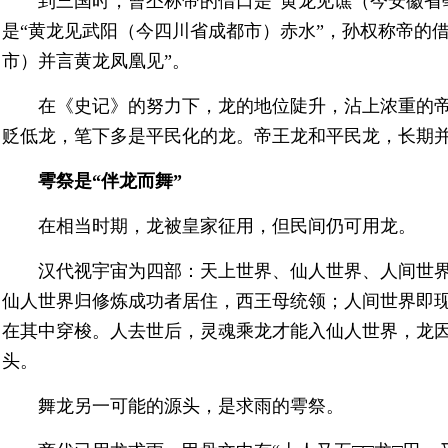
到三国时，曹丕称帝的借口是“黄龙见谯（今安徽省
是“黄龙见武阳（今四川省成都市）赤水”，孙权称帝的
市）并言黄龙凤凰见”。
在《史记》的努力下，龙的地位陡升，沾上浓重的
贬低龙，笔下多是平民化的龙。帝王龙和平民龙，长期
雩祭是“伴龙而舞”
在相当时期，龙被皇家征用，但民间仍可用龙。
汉代视宇宙为四部：天上世界、仙人世界、人间世
仙人世界归修炼成功者居住，西王母统领；人间世界即
在其中穿梭。人去世后，灵魂乘龙才能入仙人世界，龙
头。
舞龙另一可能的源头，是求雨的雩祭。