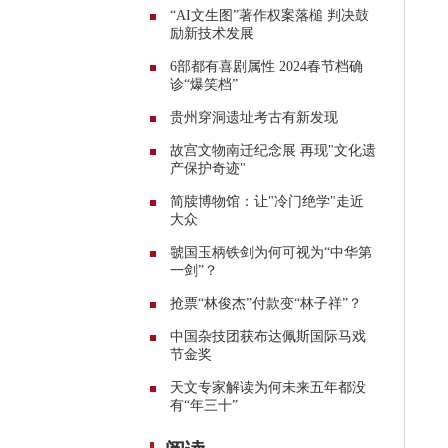
“AI文生图”著作权案落槌 判决鼓
励新技术发展
6部都有喜剧属性 2024春节档确
诊“爆笑档”
贵州穿洞遗址考古有新发现
故宫文物南迁纪念展 再现"文化遗
产保护奇迹"
简牍博物馆：让"冷门绝学"走近
大众
虢国玉柄铁剑为何可视为“中华第
一剑”？
抢票“林俊杰”付款变“林子祥”？
中国杂技团获布达佩斯国际马戏
节金奖
天文专家解读为何未来五年都没
有“年三十”