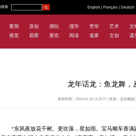
内搜索
English
|
Français
|
Deutsch
要闻
原创
潮玩
儒学
梵华
艺术
文
视觉
观察
展览
阅读
道家
文创
遗
龙年话龙：鱼龙舞，
发布时间：2024-01-18 14:26:57 | 来源：北京
“东风夜放花千树。更吹落，星如雨。宝马雕车香满