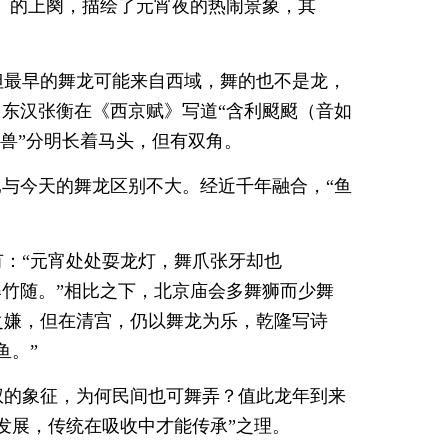
》的上阕，描绘了元宵夜的热闹景象，其
但最早的舞龙可能来自西域，舞的也不是龙，
。东汉张衡在《西京赋》写道“含利颬颬（音如
之兽”分明长着马头，但有双角。
已与今天的舞龙区别不大。经近千年融合，“鱼
：“元宵处处耍龙灯，舞爪张牙却也
爆竹随。”相比之下，北京庙会多舞狮而少舞
之嫌，但在清宫，仍以舞龙为乐，乾隆写诗
鱼。”
权的象征，为何民间也可舞弄？值此龙年到来
发展，传统在吸收中才能传承”之理。