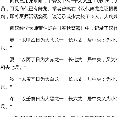
商代已用龙求雨，甲骨文中有“十人又五□□龙□田，
员，可见商代已有舞龙。学者曾鸣在《汉代舞龙之证据
殉，即将巫师活活烧死，该记录或指焚烧了15人。人殉
西汉经学大师董仲舒在《春秋繁露》中，记录了汉
春：“以甲乙日为大苍龙一，长八丈，居中央；为小
尺。”
夏：“以丙丁日为大赤龙一，长七丈，居中央；又为
相去七尺。”
秋：“以庚辛日为大白龙一，长九丈，居中央；为小
尺。”
冬：“以壬癸日为大黑龙一，长六丈，居中央又为小
尺。”