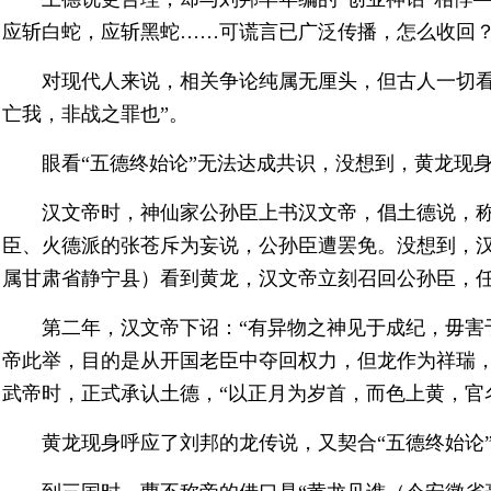
应斩白蛇，应斩黑蛇……可谎言已广泛传播，怎么收回
对现代人来说，相关争论纯属无厘头，但古人一切看
亡我，非战之罪也”。
眼看“五德终始论”无法达成共识，没想到，黄龙现身
汉文帝时，神仙家公孙臣上书汉文帝，倡土德说，
臣、火德派的张苍斥为妄说，公孙臣遭罢免。没想到，汉
属甘肃省静宁县）看到黄龙，汉文帝立刻召回公孙臣，
第二年，汉文帝下诏：“有异物之神见于成纪，毋害
帝此举，目的是从开国老臣中夺回权力，但龙作为祥瑞
武帝时，正式承认土德，“以正月为岁首，而色上黄，官
黄龙现身呼应了刘邦的龙传说，又契合“五德终始论