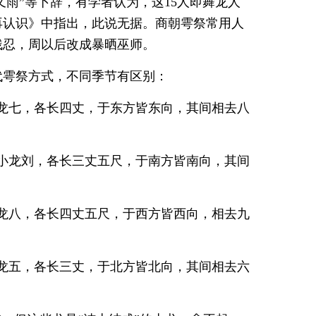
又雨”等卜辞，有学者认为，这15人即舞龙人
再认识》中指出，此说无据。商朝雩祭常用人
残忍，周以后改成暴晒巫师。
代雩祭方式，不同季节有区别：
龙七，各长四丈，于东方皆东向，其间相去八
小龙刘，各长三丈五尺，于南方皆南向，其间
龙八，各长四丈五尺，于西方皆西向，相去九
龙五，各长三丈，于北方皆北向，其间相去六