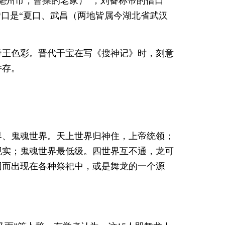
亳州市，曹操的老家）”，刘备称帝的借口
借口是“夏口、武昌（两地皆属今湖北省武汉
帝王色彩。晋代干宝在写《搜神记》时，刻意
并存。
界、鬼魂世界。天上世界归神住，上帝统领；
现实；鬼魂世界最低级。四世界互不通，龙可
因而出现在各种祭祀中，或是舞龙的一个源