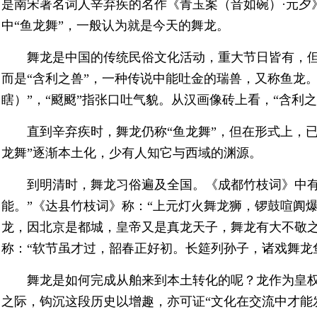
是南宋著名词人辛弃疾的名作《青玉案（音如碗）·元夕
中“鱼龙舞”，一般认为就是今天的舞龙。
舞龙是中国的传统民俗文化活动，重大节日皆有，
而是“含利之兽”，一种传说中能吐金的瑞兽，又称鱼龙
瞎）”，“颬颬”指张口吐气貌。从汉画像砖上看，“含利
直到辛弃疾时，舞龙仍称“鱼龙舞”，但在形式上，
龙舞”逐渐本土化，少有人知它与西域的渊源。
到明清时，舞龙习俗遍及全国。《成都竹枝词》中有
能。”《达县竹枝词》称：“上元灯火舞龙狮，锣鼓喧阗
龙，因北京是都城，皇帝又是真龙天子，舞龙有大不敬
称：“软节虽才过，韶春正好初。长筵列孙子，诸戏舞龙
舞龙是如何完成从舶来到本土转化的呢？龙作为皇
之际，钩沉这段历史以增趣，亦可证“文化在交流中才能