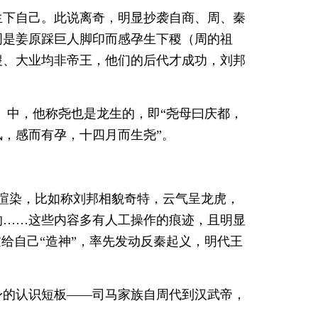
生下自己。此说离奇，明显抄袭自商、周、秦
周是姜原踩巨人脚印而感孕生下稷（周的祖
稷、大业均非帝王，他们的后代才成功，刘邦
》中，他称尧也是龙生的，即“尧母曰庆都，
，感而有孕，十四月而生尧”。
复渲染，比如称刘邦相貌奇特，云气呈龙虎，
的……这些内容多有人工操作的痕迹，且明显
给自己“造神”，率先发动反秦起义，明代王
身的认识短板——司马家族自周代到汉武帝，