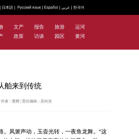
|
日本語
|
Русский язык
|
Español
|
عربي
|
한국어
物
文产
报告
旅游
运河
产
政策
访谈
园区
黄河
从舶来到传统
晚报 | 作者：蔡辉 | 责任编辑：苏向东
路。凤箫声动，玉壶光转，一夜鱼龙舞。”这