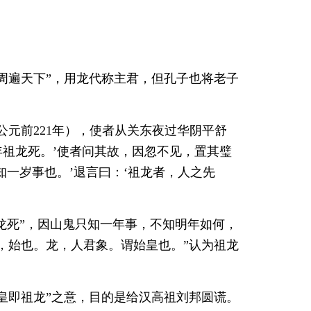
周遍天下”，用龙代称主君，但孔子也将老子
公元前221年），使者从关东夜过华阴平舒
年祖龙死。’使者问其故，因忽不见，置其璧
知一岁事也。’退言曰：‘祖龙者，人之先
祖龙死”，因山鬼只知一年事，不知明年如何，
，始也。龙，人君象。谓始皇也。”认为祖龙
皇即祖龙”之意，目的是给汉高祖刘邦圆谎。