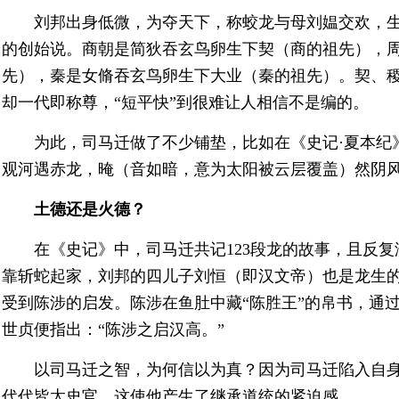
刘邦出身低微，为夺天下，称蛟龙与母刘媪交欢，
的创始说。商朝是简狄吞玄鸟卵生下契（商的祖先），
先），秦是女脩吞玄鸟卵生下大业（秦的祖先）。契、
却一代即称尊，“短平快”到很难让人相信不是编的。
为此，司马迁做了不少铺垫，比如在《史记·夏本纪
观河遇赤龙，晻（音如暗，意为太阳被云层覆盖）然阴风
土德还是火德？
在《史记》中，司马迁共记123段龙的故事，且反
靠斩蛇起家，刘邦的四儿子刘恒（即汉文帝）也是龙生
受到陈涉的启发。陈涉在鱼肚中藏“陈胜王”的帛书，通过
世贞便指出：“陈涉之启汉高。”
以司马迁之智，为何信以为真？因为司马迁陷入自
代代皆太史官，这使他产生了继承道统的紧迫感。