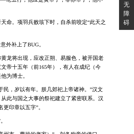
无
？
障
天命。项羽兵败垓下时，自杀前咬定“此天之
碍
意外补上了BUG。
称黄龙将出现，应改正朔、易服色，被开国老
文帝十五年（前165年），有人在成纪（今
任他为博士。
于民，岁以有年。朕几郊祀上帝诸神。”汉文
，从此与国之大事的祭祀建立了紧密联系。汉
名更印章以五字”。
”。