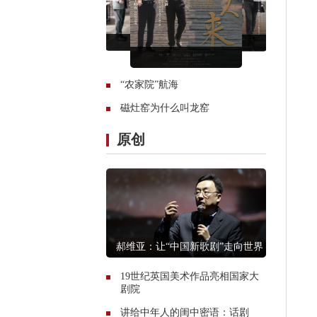
“农家院”航海
磁灶窑为什么叫龙窑
原创
郝维亚：让“中国新歌剧”走向世界
19世纪英国美术作品亮相国家大
剧院
讲给中年人的闺中密语：话剧