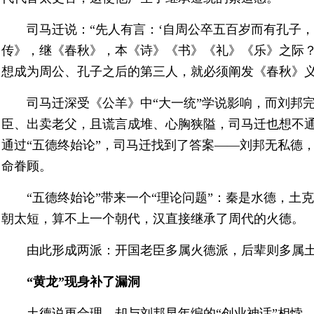
司马迁说：“先人有言：‘自周公卒五百岁而有孔子
传》，继《春秋》，本《诗》《书》《礼》《乐》之际？
想成为周公、孔子之后的第三人，就必须阐发《春秋》
司马迁深受《公羊》中“大一统”学说影响，而刘邦完
臣、出卖老父，且谎言成堆、心胸狭隘，司马迁也想不
通过“五德终始论”，司马迁找到了答案——刘邦无私德
命眷顾。
“五德终始论”带来一个“理论问题”：秦是水德，
朝太短，算不上一个朝代，汉直接继承了周代的火德。
由此形成两派：开国老臣多属火德派，后辈则多属
“黄龙”现身补了漏洞
土德说更合理，却与刘邦早年编的“创业神话”相悖