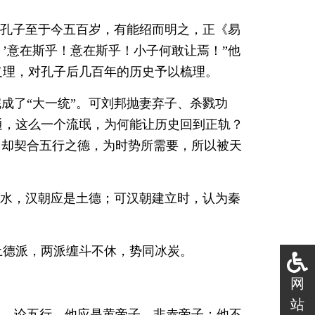
，孔子至于今五百岁，有能绍而明之，正《易
’意在斯乎！意在斯乎！小子何敢让焉！”他
义理，对孔子后几百年的历史予以梳理。
成了“大一统”。可刘邦抛妻弃子、杀戮功
通，这么一个流氓，为何能让历史回到正轨？
，却契合五行之德，为时势所需要，所以被天
土克水，汉朝应是土德；可汉朝建立时，认为秦
土德派，两派缠斗不休，势同冰炭。
网
站
——论五行，他应是黄帝子，非赤帝子；他不