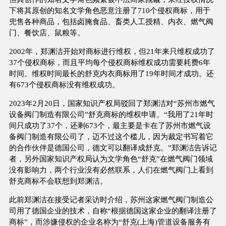
下将其原创的知名文学角色恶意注册了710个侵权商标，用于
兜售各种商品，包括卤腌食品、畜类人工授精、内衣、燃气阀
门、餐饮店、鼠粮等。
2002年，郑渊洁开始对商标进行维权，但21年来只维权成功了
37个侵权商标，而且平均每个侵权商标维权成功需要耗费6年
时间。维权时间最长的舒克内衣商标用了19年时间才成功。还
有673个侵权商标没有维权成功。
2023年2月20日，国家知识产权局驳回了郑渊洁对“苏州市燃气
设备阀门制造有限公司”舒克商标的维权申请。“我用了21年时
间只成功了37个，还剩673个，最主要是卡在了苏州市燃气设
备阀门制造有限公司了，迈不过这个槛儿，因为裁定书写着它
的合作伙伴是德国公司，德文可以翻译成舒克。”郑渊洁告诉记
者，另外国家知识产权局认为文学角色“舒克”在燃气阀门领域
没有影响力，两个行业没有必然联系，人们在燃气阀门上看到
舒克商标不会联想到郑渊洁。
此前郑渊洁在接受记者采访时介绍，苏州这家燃气阀门制造公
司用了德国企业的技术，自称“根据德国这家企业的翻译注册了
商标”，而涉嫌侵权的企业名称为“舒克(上海)管道设备服务有