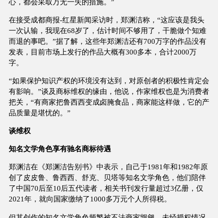
心，都会采取万无一失的措施。”
在接受成都商报-红星新闻采访时，郑渊洁称，“这应该是我头
一次认输，我现在68岁了，估计时间不够用了，干脆做个知难
而退的事吧。”据了解，这些年郑渊洁还有700万字的作品没有
发表，目前市场上发行的作品大概有300多本，合计2000万
字。
“如果保护知识产权的环境没有达到，对原创者的积极性肯定会
有影响。”谈及商标维权的缘由，他说，作家维权也是为消费者
把关，“有商家把鲁西西变成卤腌食品，商家能这样做，它的产
品质量是堪忧的。”
谈维权
知名文学角色享有驰名商标待遇
郑渊洁在《郑渊洁告别书》中表示，自己于1981年和1982年原
创了皮皮鲁、鲁西西、舒克、贝塔等知名文学角色，他们陪伴
了中国70后至10后五代读者，相关书刊发行量超过3亿册，仅
2021年，就向国家缴纳了1000多万元个人所得税。
但其创作的知名文学角色频繁被不法商家觊觎，未经授权情况