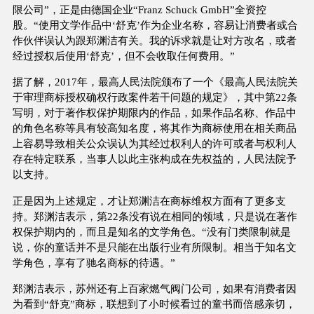
限公司”，正是由德国企业“Franz Schuck GmbH”全资控
股。“使用文学作品中‘舒克’作为企业名称，容易让消费者或合
作伙伴误认为跟郑渊洁有关。我的诉求就是让对方改名，或者
经过授权后使用‘舒克’，但不会收取任何费用。”
据了解，2017年，最高人民法院颁布了一个《最高人民法院关
于审理商标授权确权行政案件若干问题的规定》，其中第22条
写明，对于著作权保护期限内的作品，如果作品名称、作品中
的角色名称等具有较高知名度，将其作为商标使用在相关商品
上容易导致相关公众误认为其经过权利人的许可或者与权利人
存在特定联系，当事人以此主张构成在先权益的，人民法院予
以支持。
正是因为上述规定，才让郑渊洁在商标维权方面有了更多支
持。郑渊洁表示，第22条没有说在相同的领域，只是说在著作
权保护期内的，而且是知名的文学角色。“没有门类限制就是
说，你的童话并不是只能在出版行业有所限制。相当于知名文
学角色，享有了驰名商标的待遇。”
郑渊洁表示，苏州还有上百家燃气阀门公司，如果有消费者因
为看到“舒克”商标，联想到了小时候看过的童书而倍感亲切，