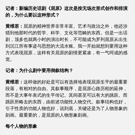
记者：新编历史话剧《屈原》这次是按无场次形式创作和排演
的，为什么要以这种形式？
黄维若：
屈原的精神世界非常丰富。艺术与政治之外，他还涉
猎到他那时代的哲学、科学、文化等范畴的东西。但是一出话
剧，顶多也就两小时的演出时长，不可能成为罗列屈原从出生
到沉江所有事迹与思想的大流水账。我一开始就想到要用这种
方式表现屈原，这样有关屈原的剧情更紧凑，有一气呵成的感
觉。
记者：为什么剧中要用倒叙结构？
黄维若：
这样做的好处是可以有选择地表现屈原生平的最重要
段落，有相对的自由。其叙事顺序，是屈原心路历程的延伸，
而不是大事年表式的生平传记。其间甚至可以有大的跳跃。而
跳跃所略去的东西，由前述功能性人物交代。叙事结构也好，
引子性质的功能人物也好，说到底，关键还是为了人物形象的
刻画。最重要的，是屈原的人物形象刻画。
每个人物的形象