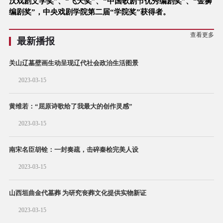
汉戏剧文学奖”、“飞天奖”、“中国歌剧节优秀编剧奖”、“金狮
编剧奖”，中央戏剧学院第二届“学院奖”获得者。
查看更多
最新播报
关山辽墓壁画生动呈现辽代社会政治生活图景
2023-03-15
黄维若：“屈原诗歌给了我最大的创作灵感”
2023-03-15
南宋名臣胡铨：一封奏疏，击碎秦桧完美人设
2023-03-15
山西垣曲金代墓葬 为研究丧葬文化提供实物新证
2023-03-15