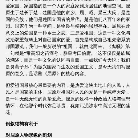
爱家国。家国指的是一个人的家庭家族所居住的地理空间。屈
原生于楚长于楚，楚国是他的家乡。屈、昭、景三大氏，是楚
国的公族，他们是楚国立国者的后代。楚是他们八百年来的家
园。国家作为一种空间，是物质与精神的强烈存在。屈原在此
意义上的爱国是一种乡土之恋。三是爱祖国。这是一种文化与
政治双重范畴上对自己国家的爱。首先是构成自己祖先谱系的
邦国源流，我们一般所说的“祖国”，就由此而来。《离骚》第
一句就是“帝高阳之苗裔兮，朕皇考曰伯庸。”这不仅仅是族属
的溯述，而是一种文化的认同与自豪。一如我们今天说：我们
是炎黄子孙！为振兴国家而生发的爱国主义，是今天我们写屈
原的意义，是话剧《屈原》的核心内容。
但爱祖国最核心最重要的内容，是热爱这块土地上的人民，人
民才是国家的主体。屈原对祖国对人民的爱是一种纯粹大爱，
是一种无怨无悔的真挚爱恋。屈原的这样一种政治人格与理想
情怀，在他那个时代弥足珍贵，犹如污泥浊水中高洁无瑕的莲
花。
倒叙结构有利于
对屈原人物形象的刻划