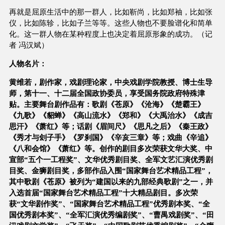
再就是屈原生活中的那一群人，比如靳尚，比如郑袖，比如张
仪，比如陈轸，比如子兰等等。这些人物也不要脸谱化和简单
化。这一群人物在某种程度上也决定着屈原形象的成功。（
记
者 冯汉斌
）
人物名片：
黄维若，剧作家，戏剧理论家，中央戏剧学院教授、博士生导
师，第十一、十二届全国政协委员，享受国务院政府特殊津
贴。主要舞台剧作品有：歌剧《苍原》《沧海》《楚霸王》
《九歌》《貂蝉》《高山流水》《郑和》《大禹治水》《成吉
思汗》《萧红》等；话剧《眉间尺》《思凡之后》《秦王政》
《秀才与刽子手》《罗刹国》《辛亥三章》等；戏曲《辛追》
《八和会馆》《萧红》等。创作的剧目多次荣获文华大奖、中
宣部“五个一工程奖”、文华优秀剧目奖、全军文艺汇演优秀剧
目奖、金狮剧目奖，多部作品入围“国家舞台艺术精品工程”，
其中歌剧《苍原》被列为“建国以来的九部经典歌剧”之一，并
入选首届“国家舞台艺术精品工程”十大精品剧目。多次荣
获“文华剧作奖”、“国家舞台艺术精品工程”优秀剧本奖、“全
国优秀剧本奖”、“全军汇演优秀编剧奖”、“曹禺戏剧奖”、“田