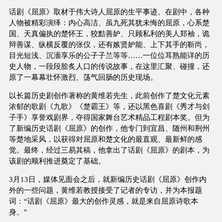
话剧《屈原》取材于伟大诗人屈原的生平事迹。在剧中，各种
人物被精彩演绎：内心高洁、虽九死其犹未悔的屈原，心系楚
国、天真偏执的楚怀王，狡黠善妒、只顾私利的美人郑袖，诡
辩善谋、纵横反覆的张仪，还有嫉贤妒能、上下其手的靳尚，
目光短浅、沉湎享乐的公子子兰等等……一位位耳熟能详的历
史人物，一段段脍炙人口的传说故事，在这里汇聚、碰撞，还
原了一幕幕壮怀激烈、荡气回肠的历史现场。
以长篇历史剧创作著称的黄维若先生，此前创作了楚文化元素
浓郁的歌剧《九歌》《楚霸王》等，还以黑色喜剧《秀才与刽
子手》享誉戏剧界，夺得国家舞台艺术精品工程剧本奖。但为
了新编历史话剧《屈原》的创作，他专门到宜昌、随州和荆州
等楚地采风，以获得对屈原和楚文化的最直观、最新鲜的感
觉。最终，经过三易其稿，他拿出了话剧《屈原》的剧本，为
该剧的顺利推进奠定了基础。
3月13日，媒体见面会之后，就新编历史话剧《屈原》创作内
外的一些问题，黄维若教授接受了记者的专访，并为本报题
词：“话剧《屈原》最大的创作灵感，就是来自屈原诗歌本
身。”