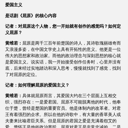
爱国主义
是话剧《屈原》的核心内容
记者：对屈原这个人物，您一开始就有创作的感觉吗？如何定
义屈原？
黄维若：
屈原是两千三百年前楚国的诗人，其诗歌瑰丽雄奇而
又浪漫多姿，在中国文学史上具有开拓性的意义。他更是一位
伟大的思想家和政治家。而他的政治理念与深刻思想的核心就
是爱国主义。说实话，我一开始接受创作任务时，心里并没有
底，后来经过实地踏访和深入思考，慢慢就找到了感觉，找到
了对屈原的定位。
记者：如何理解屈原的爱国主义？
黄维若：
具体就屈原而言，其爱国大约在三个层面上互相交
织，强烈存在：一是爱君国。屈原不可能脱离他的时代，他奉
仕于楚，曾经是楚国的重要官员。他是体制内的改革者。对君
王有着强烈的企求。所以在他的诗歌中，有大量的香草美人或
夫妻来比喻君臣关系。但是屈原的君国之爱是充满着怨艾的
爱，楚怀王是他的政治寄托，屈原对君王是非常忠诚的。二是