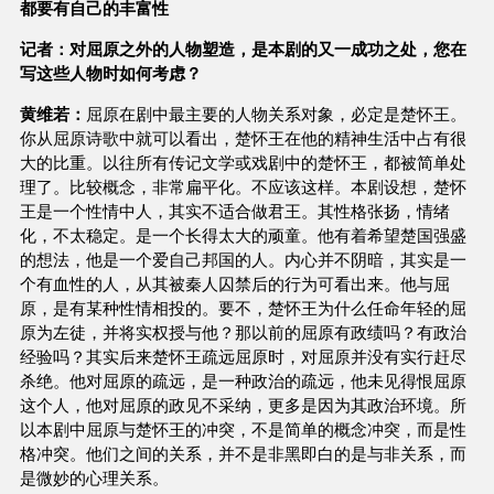
都要有自己的丰富性
记者：对屈原之外的人物塑造，是本剧的又一成功之处，您在
写这些人物时如何考虑？
黄维若：
屈原在剧中最主要的人物关系对象，必定是楚怀王。
你从屈原诗歌中就可以看出，楚怀王在他的精神生活中占有很
大的比重。以往所有传记文学或戏剧中的楚怀王，都被简单处
理了。比较概念，非常扁平化。不应该这样。本剧设想，楚怀
王是一个性情中人，其实不适合做君王。其性格张扬，情绪
化，不太稳定。是一个长得太大的顽童。他有着希望楚国强盛
的想法，他是一个爱自己邦国的人。内心并不阴暗，其实是一
个有血性的人，从其被秦人囚禁后的行为可看出来。他与屈
原，是有某种性情相投的。要不，楚怀王为什么任命年轻的屈
原为左徒，并将实权授与他？那以前的屈原有政绩吗？有政治
经验吗？其实后来楚怀王疏远屈原时，对屈原并没有实行赶尽
杀绝。他对屈原的疏远，是一种政治的疏远，他未见得恨屈原
这个人，他对屈原的政见不采纳，更多是因为其政治环境。所
以本剧中屈原与楚怀王的冲突，不是简单的概念冲突，而是性
格冲突。他们之间的关系，并不是非黑即白的是与非关系，而
是微妙的心理关系。