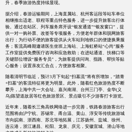
升，春季旅游热度持续显现。
据介绍，春游运输期间，上海直属站、杭州客运段等站车单位
相继推出适老、联程等重点特色服务，进一步提升旅客出行体
验。通过在站区、列车服务席开设“银发通道”“银发窗口”，提
供一对一购补票、改签等专项服务，方便老年群体和脱网旅客
出行；为行动不便的旅客提供从火车站到地铁口的便捷换乘服
务；客流高峰期邀请医生坐班上海站、上海虹桥站“心尚”服务
工作室提供免费医疗咨询和应急救助；在进站通道、扶梯口等
关键部位增设“服务专员”，为旅客提供问询、指路、帮扶等贴
心服务；设置亲友汇合点，方便旅客相聚。
随着清明节临近，预计3月下旬起“扫墓流”将有所增加，“踏青
+扫墓”的客流特征将更为明显。此外，随着红色旅游热度不断
攀升，上海中共一大会址、嘉兴南湖、台州三门亭、金华(义
乌)陈望道故居等红色旅游景区、景点吸引不少游客打卡游览。
近年来，随着长三角高铁网络进一步完善，铁路春游旅客出行
范围将由沪宁杭、苏锡常、甬台温、黄山、淳安等传统旅游城
市向皖南、浙西南、苏北等地拓展，江苏扬州、盐城、徐州、
连云港，浙江遂昌、松阳、龙泉、庆元，安徽宣城、潜山等地