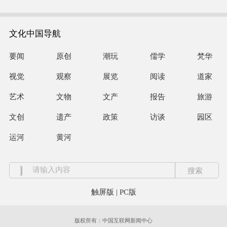
文化中国导航
要闻
原创
潮玩
儒学
梵华
视觉
观察
展览
阅读
道家
艺术
文物
文产
报告
旅游
文创
遗产
政策
访谈
园区
运河
黄河
触屏版
|
PC版
版权所有：中国互联网新闻中心