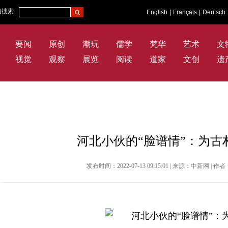
内搜索
English
|
Français
|
Deutsch
要闻
原创
潮玩
儒学
梵华
艺术
文
视觉
观察
展览
阅读
道家
文创
遗
河北小伙的“脸谱情”：为古
发布时间：2022-07-13 09:15:01 | 来源：中新网 