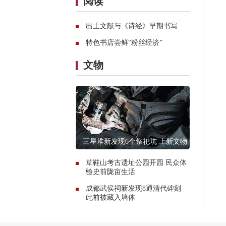
阅读
出土文献与《诗经》早期书写
特色书店尝鲜“粉丝经济”
文物
三星堆新发现6个祭祀坑 上新文物
13000件
草鞋山考古遗址公园开园 民众体
验史前陇亩生活
成都武侯祠新发现8通清代碑刻
此前被藏入墙体