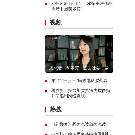
邓拓诞辰110周年：邓拓书法作品
捐赠中国美术馆
视频
思想者｜郝景芳：直面社会，做一个
创造者
第2届“三月三”民族电影展落幕
蒋胜男：持续加大执法力度多措
并举遏制网络盗版
热搜
《红楼梦》想怎么读就怎么读
中制协：南海平台将给电视剧制