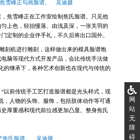
焦雪峰正勾画脸谱。 吴迪摄
里，焦雪峰正在工作室绘制焦氏脸谱。只见他
均匀上色，轻抬慢落、由浅及深，一张关羽的
专门定制的企业伴手礼，不久后将出口国外。
用雕刻机进行雕刻，这样做出来的模具脸谱饱
或电脑等现代方式开发产品，会比传统手法做
化的继承下，各种艺术创新也在现代与传统的
“以前传统手工艺打造脸谱都是光头样式，现
网
说，人物的头饰、服饰，包括肢体动作等可通
站
历史厚重感和现代前位感更加凸显。整身焦氏
无
障
碍
产焦氏脸谱。 吴迪摄