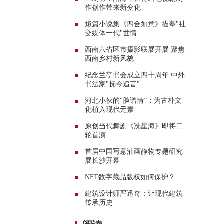
作创作带来新变化
短篇小说集《四合如意》描摹"社
交媒体一代"世情
西南六省区市摄影联展开展 聚焦
西南乡村新风貌
纪念兰亭书会成立四十周年 中外
书法家"抚今追昔"
河北小伙的“脸谱情”：为古朴文
化植入现代元素
原创当代舞剧《冼星海》即将二
轮首演
首届中国写意油画静物专题研究
展长沙开幕
NFT数字藏品版权如何保护？
建筑设计师严迅奇：让现代建筑
传承历史