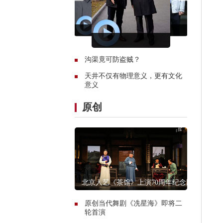
沟渠竟可防盗贼？
天井不仅有物理意义，更有文化
意义
原创
北京人艺《茶馆》上演70周年纪念版
原创当代舞剧《冼星海》即将二
轮首演