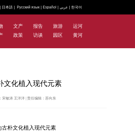
|
日本語
|
Русский язык
|
Español
|
عربي
|
한국어
物
文产
报告
旅游
运河
产
政策
访谈
园区
黄河
朴文化植入现代元素
| 作者：宋敏涛 王洋洋 | 责任编辑：苏向东