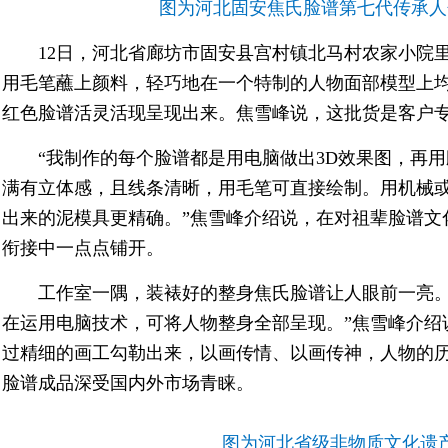
图为河北固安焦氏脸谱第七代传承人
12日，河北省廊坊市固安县宫村镇北马村农家小院
用毛笔蘸上颜料，轻巧地在一个特制的人物面部模型上
红色脸谱活灵活现呈现出来。焦雪峰说，这批货是客户
“我制作的每个脸谱都是用电脑做出3D效果图，再
满有立体感，且线条清晰，用毛笔可直接绘制。用机械
出来的泥模具更精确。”焦雪峰介绍说，在对祖辈脸谱文
衔接中一点点铺开。
工作室一隅，装裱好的整身焦氏脸谱让人眼前一亮。
在运用电脑技术，可将人物整身全部呈现。”焦雪峰介绍
过精细的画工勾勒出来，以画传情、以画传神，人物的
脸谱成品深受国内外市场青睐。
图为河北省级非物质文化遗