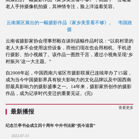
老人手持摄像机拍摄，其神情专注，脸上洋溢着笑容。
云南展区展出的一幅摄影作品《家乡美景看不够》。 韦国政
摄
云南省摄影家协会理事邢毅在谈到该幅作品时说：“以前村里的
老人大多不会使用这些设备，而他们现在也会用相机、手机进
行摄影、拍小视频了。该作品一图胜千言，通过小视角呈现‘乡
村振兴’这一大主题。”
自2008年起，中国西南六省区市摄影联展已连续举办了15届，
成为当今中国摄影界具有较大影响力的文化品牌以及中国西南
部最具影响力的摄影盛事之一。14年来，摄影家所创作的摄影
作品，成为记录时代变迁的重要见证。(完)
查看更多
最新播报
纪念兰亭书会成立四十周年 中外书法家“抚今追昔”
2022-07-13