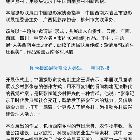
地区乡村，用镜头记录下中国西南乡村的新风貌。
本届摄影联展由中国摄影家协会指导，中国西南六省区市摄影
联展组委会主办，广西摄影家协会、柳州市文联承办。
该展以“主题展+邀请展”形式，共展出来自贵州、云南、广西、
西藏、四川、重庆六省区市约400幅(组)作品。其中，主题
展“大美西南乡土之约”，延续了历届联展传统；邀请展“我的村
庄很美”，作品聚焦西南乡村风貌。
图为摄影展吸引众人参观。 韦国政摄
开展仪式上，中国摄影家协会副主席王琛表示，本届联展邀请
展以乡村影像志的创作方式，用不可复制的瞬间构建无法取代
的视觉档案，是摄影赋能乡村振兴的一种尝试。他说：“影像记
录了时代发展和社会变迁，既散发了摄影艺术的魅力，又借助
摄影力量，打开一扇窗，让更多人了解乡村，为推动乡村振兴
建设注入活力。”
本次展出的作品，包括西南乡村的节日庆典、农作物丰收、高
速公路建设、山水航拍、科技赋能农业生产等素材。其中，云
南展区的一幅摄影作品《家乡美景看不够》，画面中一位耄耋