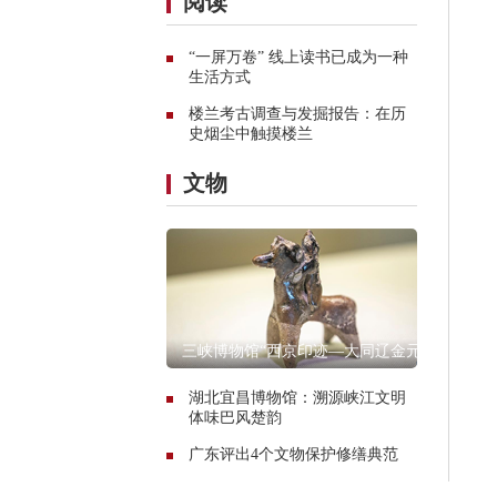
阅读
“一屏万卷” 线上读书已成为一种
生活方式
楼兰考古调查与发掘报告：在历
史烟尘中触摸楼兰
文物
三峡博物馆“西京印迹—大同辽金元
文物展”
湖北宜昌博物馆：溯源峡江文明
体味巴风楚韵
广东评出4个文物保护修缮典范