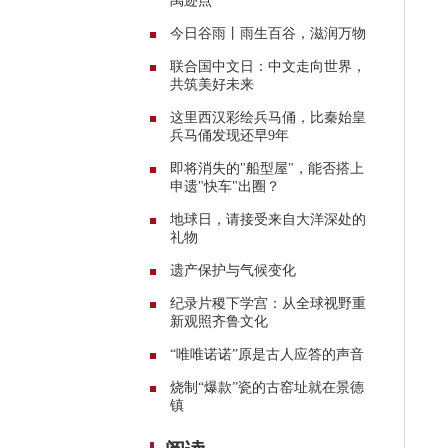
禹迹点
今日谷雨丨雨生百谷，滋润万物
联合国中文日：中文走向世界，
共筑美好未来
这里西汉彩绘兵马俑，比秦始皇
兵马俑发现还早9年
即将消失的"船型屋"，能否搭上
申遗"快车"出圈？
地球日，请接受来自大洋深处的
礼物
遗产保护与气候变化
纪录片稷下学宫：从全球视野重
新观照齐鲁文化
“唯唯诺诺”原是古人应答的声音
烧制“爆款”瓷的古窑址就在景德
镇