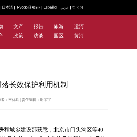
|
日本語
|
Русский язык
|
Español
|
عربي
|
한국어
物
文产
报告
旅游
运河
产
政策
访谈
园区
黄河
村落长效保护利用机制
社 | 作者：王优玲 | 责任编辑：谢荣宇
住房和城乡建设部获悉，北京市门头沟区等40