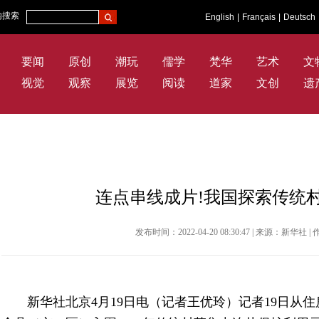
内搜索
English
|
Français
|
Deutsch
要闻
原创
潮玩
儒学
梵华
艺术
文
视觉
观察
展览
阅读
道家
文创
遗
连点串线成片!我国探索传统
发布时间：2022-04-20 08:30:47 | 来源：新华
新华社北京4月19日电（记者王优玲）记者19日从