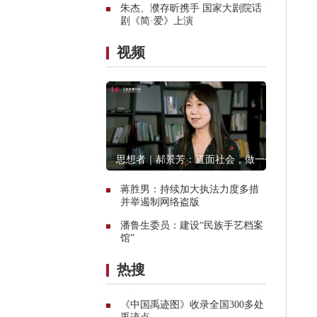
朱杰、濮存昕携手 国家大剧院话
剧《简·爱》上演
视频
思想者｜郝景芳：直面社会，做一个
创造者
蒋胜男：持续加大执法力度多措
并举遏制网络盗版
潘鲁生委员：建设“民族手艺档案
馆”
热搜
《中国禹迹图》收录全国300多处