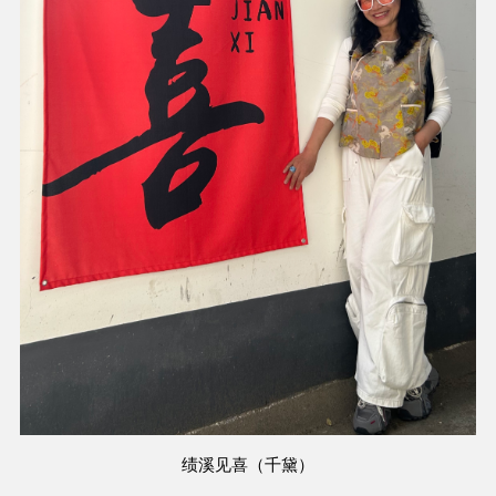
绩溪见喜（千黛）