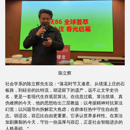
陈立辉
社会学系的陈立辉先生说：“落花时节又逢君。从绩溪上庄的石
板路，到硅谷的比特流，胡适留下的遗产，远不止文学史功
名，更是一套现代生存底层算法。在信息过载、算法筑墙、真
伪难辨的今天，他的思想给出三层教益：以考据精神对抗算法
幻觉；以问题导向拆解宏大焦虑；在群体狂热中守住自由意
志。胡适说，容忍比自由更重要。它承认世界多样性。在算法
加剧撕裂的今天，守住一份温厚与容忍，正是社会智能进步的
人格基础。”