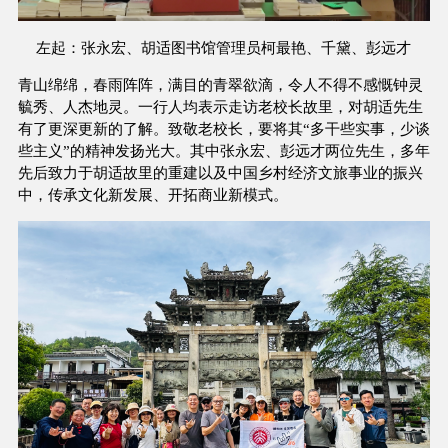
左起：张永宏、胡适图书馆管理员柯最艳、千黛、彭远才
青山绵绵，春雨阵阵，满目的青翠欲滴，令人不得不感慨钟灵
毓秀、人杰地灵。一行人均表示走访老校长故里，对胡适先生
有了更深更新的了解。致敬老校长，要将其“多干些实事，少谈
些主义”的精神发扬光大。其中张永宏、彭远才两位先生，多年
先后致力于胡适故里的重建以及中国乡村经济文旅事业的振兴
中，传承文化新发展、开拓商业新模式。