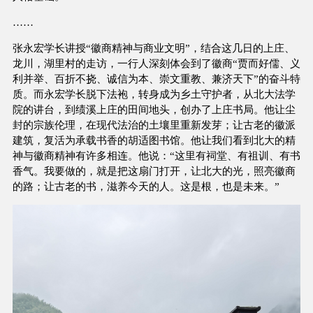
……
张永宏学长讲授“徽商精神与商业文明”，结合这几日的上庄、
龙川，湖里村的走访，一行人深刻体会到了徽商“贾而好儒、义
利并举、百折不挠、诚信为本、崇文重教、兼济天下”的奋斗特
质。而永宏学长脱下法袍，转身成为乡土守护者，从北大法学
院的讲台，到绩溪上庄的田间地头，创办了上庄书局。他让尘
封的宗族伦理，在现代法治的土壤里重新发芽；让古老的徽派
建筑，复活为承载书香的胡适图书馆。他让我们看到北大的精
神与徽商精神有许多相连。他说：“这里有祠堂、有祖训、有书
香气。我要做的，就是把这扇门打开，让北大的光，照亮徽商
的路；让古老的书，滋养今天的人。这是根，也是未来。”