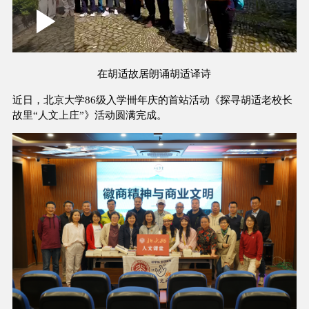
Loaded
:
Play
0:00
/
--:--
Play
Picture-
Mute
Fullscree
in-
Picture
5.94%
Video
在胡适故居朗诵胡适译诗
近日，北京大学86级入学卌年庆的首站活动《探寻胡适老校长
故里“人文上庄”》活动圆满完成。