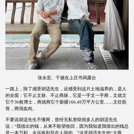
张永宏、千黛在上庄书局露台
一路上，除了感受胡适先生，还感受到这片土地滋养的，是人
的全面：它不止文脉、不止商脉，它是一手文一手商，文就文
它个36枚博士，商就商它个新疆166.49万平方公里……文壮筋
骨，商强血肉。
不要说胡适先生不懂商，曾经无私资助很多人的胡适先生
说：“我借出的钱，从来不盼望收回，因为我知道我借出的钱总
是一本万利，永远有利息在人间的。”这是胡适先生的“大商