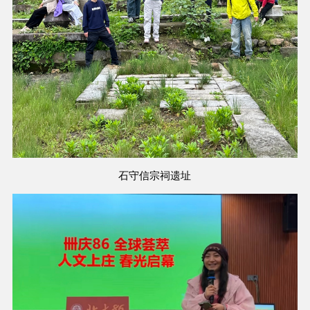
石守信宗祠遗址