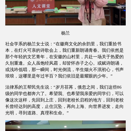
杨兰
社会学系的杨兰女士说：“在徽商文化的余韵里，我们重拾书
本，在灯火可亲的诗歌会上，我们重新朗诵青春。我们依然是
那个年轻的文艺青年，在安徽的山村里，共赴一场关于热爱的
久别重逢。众人虽饱经风霜，却皆怀赤子之心。或赋诗朗诵，
或浅吟低唱，那一瞬间，时光倒流，半生烟火不泯初心，书声
琅琅，这哪里是年过半百？我们依旧是最耀眼的少年。”
法律系的王帮民先生说：“岁月荏苒，倏忽之间，我们这些86
级的同学也都奔六了。希望我、也希望我亲爱的同学们，可以
像这次这样，先回到上庄，回到老校长启程的地方，回到老校
长曾经达到的高度，止住沉坠，再向上海、向世界进发，走向
光明，寻到道路、真理和生命。”