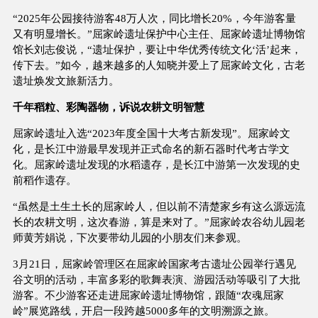
“2025年公园接待游客48万人次，同比增长20%，今年游客量
又有明显增长。”屈家岭遗址保护中心主任、屈家岭遗址博物馆
馆长刘志俊说，“遗址保护，要让中华优秀传统文化‘活’起来，
传下去。”如今，越来越多的人知晓并爱上了屈家岭文化，古老
遗址焕发文旅新活力。
千年稻粒、彩陶器物，诉说农耕文明智慧
屈家岭遗址入选“2023年度全国十大考古新发现”。屈家岭文
化，是长江中游最早发现并正式命名的新石器时代考古学文
化。屈家岭遗址发现的水稻遗存，是长江中游第一次发现的史
前稻作遗存。
“虽然是土生土长的屈家岭人，但以前不清楚家乡有这么源远流
长的农耕文明，这次春游，算是来对了。”屈家岭农谷幼儿园老
师黄芳娟说，下次要带幼儿园的小朋友们来参观。
3月21日，屈家岭管理区在屈家岭国家考古遗址公园举行遇见
谷文明的活动，丰富多彩的歌舞表演、游园活动等吸引了大批
游客。不少游客还走进屈家岭遗址博物馆，跟随“农魂屈家
岭”展览路线，开启一段跨越5000多年的文明溯源之旅。