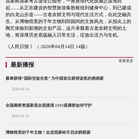
屈家岭国家考古遗址公园旁，一座座现代化设施正拔地而
起……从正在建设的智慧旅游集散枢纽到健身中心，到已建成
的白龙山步道——古老农耕文明与现代生活方式，在此交融共
生。从博物馆里的千年文物到田园间的文旅风光，从指尖上的
陶艺体验到新潮的文创产品，这片承载着古老农耕文明的土
地，将深厚历史底蕴融入日常生活，绽放出活力与生机。
《人民日报 》（ 2026年04月14日 14版）
查看更多
最新播报
蔡皋获得“国际安徒生奖” 为中国首位获得该奖的插画家
2026-04-14
全国廊桥资源家底全面摸清 2193座廊桥如何守护
2026-04-14
博物馆里的千年文物！走进屈家岭开启农耕探源