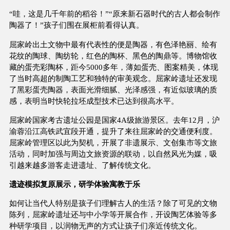
“哇，这是几千年前的稻谷！”“原来新石器时代的古人都会制作
陶器了！”孩子们围在展柜前看得认真。
屈家岭出土文物中最有代表性的便是陶器，有色泽艳丽、绘有
花纹的陶球、陶纺轮，红色的陶杯、黑色的陶鼎等。博物馆收
藏的蛋壳彩陶杯，距今5000多年，薄如蛋壳、图案精美，体现
了当时高超的制陶工艺和独特的审美观念。屈家岭遗址还发现
了黑彩蛋壳陶器，表面光滑细腻、光泽感强，有近似玻璃的质
感，表明当时快轮拉坯成型技术已达到很高水平。
屈家岭国家考古遗址公园是国家4A级旅游景区。去年12月，沪
渝蓉沿江高铁武宜段开通，提升了来往屈家岭的交通便利度。
屈家岭管理区以此为契机，开展了非遗展示、文创集市等文旅
活动，同时加强与周边文旅资源的联动，以自然风光为媒，吸
引越来越多游客走进遗址、了解传统文化。
遗迹模拟复原展示，研学体验寓教于乐
如何让当代人特别是孩子们理解古人的生活？除了可见的文物
陈列，屈家岭遗址还与中小学等开展合作，开设陶艺体验等多
种研学项目，以润物无声的方式让孩子们亲近传统文化。