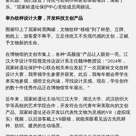
要武器。我们设置了传统弓箭制作和射箭体验项目，寓教于
乐。”屈家岭遗址保护中心党组成员周丽说。
举办纹样设计大赛，开发科技文创产品
围裙印上了屈家岭黑陶罐，文物纹样“移植”到了杯垫、立牌、
抱枕上，游客爱不释手。立足传统又不失现代感的文创，正赋
予文物新的生命。
在博物馆的文创市集上，各种“高颜值”产品让人眼前一亮。江
汉大学设计学院视觉传达设计系主任魏坤教授说：“2024年，
屈家岭遗址保护中心联合相关单位发起了一次屈家岭文化纹样
设计大赛，我带领学生参赛并获奖。此后，我每年都会带学生
来实地参观，感悟文化内涵，寻找设计灵感。现在，学生创作
的数十件优秀作品正在博物馆常年展出。”
近年来，屈家岭遗址主动与江汉大学、湖北大学、武汉纺织大
学等高校的艺术学院合作，开发符合当代青年审美取向的文创
产品。屈家岭遗址还在开发以代表性文物为灵感的VR（虚拟现
实）视频，以后游客戴上VR眼镜，就能亲眼看见远古先民耕
种、纺织、建房的生动场景。