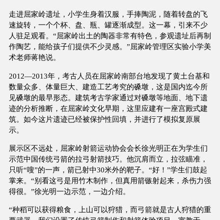
走进屈家岭遗址，小学生身着汉服，手捧陶泥，随着转盘的飞
速旋转，一个个杯、盘、瓶、罐逐渐成型。这一幕，引来不少
人驻足观看。“屈家岭出土的陶器非常有特色，参观遗址后再制
作陶艺，能给孩子们提供不少灵感。”屈家岭管理区实验小学美
术老师蒋艳说。
2012—2013年，考古人员在屈家岭南部台地发现了黄土台基和
数量众多、体量巨大、建造工艺考究的磉墩，这是国内迄今所
见磉墩的最早形态。建筑考古学家通过对磉墩等地面、地下遗
迹的分析推断，在屈家岭文化早期，这里应建有一座宫殿式建
筑。如今这片遗迹已经被保护性回填，并进行了模拟复原展
示。
展示区不远处，屈家岭射箭运动协会会长徐光明正在为学生们
示范中国传统弓箭的拉弓射箭技巧。他沉肩而立，拉弦瞄准，
只听“嗖”的一声，箭已射中30米外的靶子。“好！”学生们鼓起
掌来。“别看这弓是用竹木制作，但真用箭镞射起来，杀伤力强
得很。”徐光明一边示范，一边介绍。
“种稻可以获得粮食，上山可以狩猎，而弓箭就是古人狩猎的重