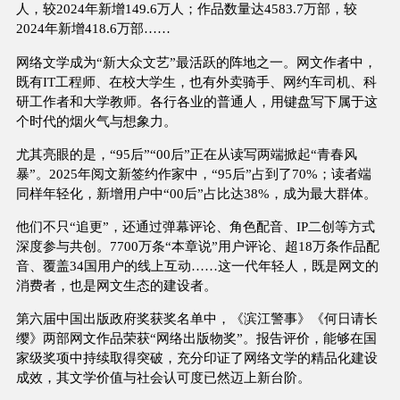
人，较2024年新增149.6万人；作品数量达4583.7万部，较
2024年新增418.6万部……
网络文学成为“新大众文艺”最活跃的阵地之一。网文作者中，
既有IT工程师、在校大学生，也有外卖骑手、网约车司机、科
研工作者和大学教师。各行各业的普通人，用键盘写下属于这
个时代的烟火气与想象力。
尤其亮眼的是，“95后”“00后”正在从读写两端掀起“青春风
暴”。2025年阅文新签约作家中，“95后”占到了70%；读者端
同样年轻化，新增用户中“00后”占比达38%，成为最大群体。
他们不只“追更”，还通过弹幕评论、角色配音、IP二创等方式
深度参与共创。7700万条“本章说”用户评论、超18万条作品配
音、覆盖34国用户的线上互动……这一代年轻人，既是网文的
消费者，也是网文生态的建设者。
第六届中国出版政府奖获奖名单中，《滨江警事》《何日请长
缨》两部网文作品荣获“网络出版物奖”。报告评价，能够在国
家级奖项中持续取得突破，充分印证了网络文学的精品化建设
成效，其文学价值与社会认可度已然迈上新台阶。