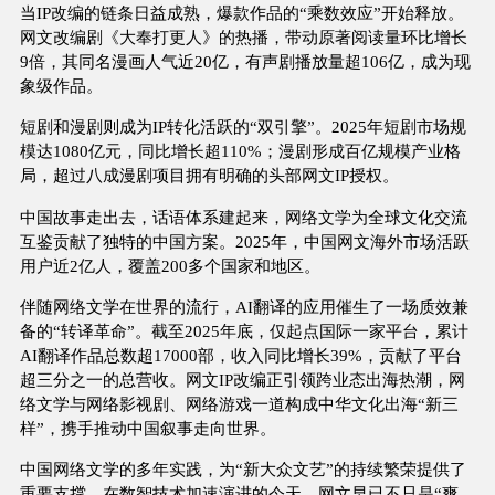
当IP改编的链条日益成熟，爆款作品的“乘数效应”开始释放。
网文改编剧《大奉打更人》的热播，带动原著阅读量环比增长
9倍，其同名漫画人气近20亿，有声剧播放量超106亿，成为现
象级作品。
短剧和漫剧则成为IP转化活跃的“双引擎”。2025年短剧市场规
模达1080亿元，同比增长超110%；漫剧形成百亿规模产业格
局，超过八成漫剧项目拥有明确的头部网文IP授权。
中国故事走出去，话语体系建起来，网络文学为全球文化交流
互鉴贡献了独特的中国方案。2025年，中国网文海外市场活跃
用户近2亿人，覆盖200多个国家和地区。
伴随网络文学在世界的流行，AI翻译的应用催生了一场质效兼
备的“转译革命”。截至2025年底，仅起点国际一家平台，累计
AI翻译作品总数超17000部，收入同比增长39%，贡献了平台
超三分之一的总营收。网文IP改编正引领跨业态出海热潮，网
络文学与网络影视剧、网络游戏一道构成中华文化出海“新三
样”，携手推动中国叙事走向世界。
中国网络文学的多年实践，为“新大众文艺”的持续繁荣提供了
重要支撑。在数智技术加速演进的今天，网文早已不只是“爽