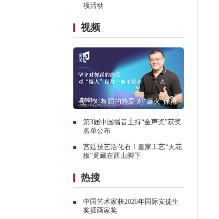
项活动
视频
坚守对舞蹈的热爱 对“爆火”保持一颗
平常心
第3届中国播音主持“金声奖”获奖
名单公布
宫廷技艺活化石！皇家工艺“天花
板”竟藏在西山脚下
热搜
中国艺术家获2026年国际安徒生
奖插画家奖