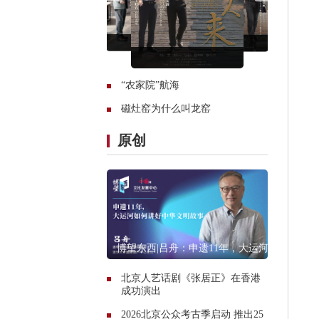
“农家院”航海
磁灶窑为什么叫龙窑
原创
博望东西|吕舟：申遗11年，大运河
如何讲好中华文明故事
北京人艺话剧《张居正》在香港
成功演出
2026北京公众考古季启动 推出25