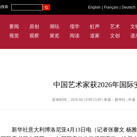
内搜索
English
|
Français
|
Deutsch
要闻
原创
潮玩
儒学
虹声
艺术
文
视觉
观察
展览
阅读
道家
文创
遗
中国艺术家获2026年国
发布时间：2026-04-14 09:15:09 | 来源：新华社 
新华社意大利博洛尼亚4月13日电（记者张馨文 杨