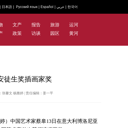
|
日本語
|
Русский язык
|
Español
|
عربي
|
한국어
物
文产
报告
旅游
运河
产
政策
访谈
园区
黄河
际安徒生奖插画家奖
| 作者：张馨文 杨雅婷 | 责任编辑：姜一平
雅婷）中国艺术家蔡皋13日在意大利博洛尼亚