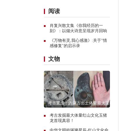
阅读
肖复兴散文集《你我经历的一
刻》：以烟火诗意呈现岁月回响
《万物有灵,我心感激》:关于"情
感修复"的启示录
文物
考古直击：内蒙古出土体量最大玉猪
龙遗址探秘
考古发掘最大体量红山文化玉猪
龙首现真容！
中华文明的璀璨星辰-红山文化命