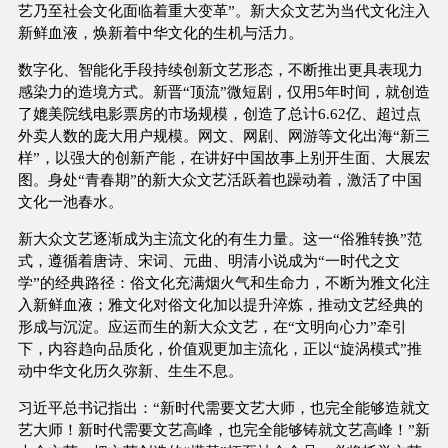
艺乃至社会文化面临着重大变革”。新大众文艺为当代文化注入
新鲜血液，焕新着中华文化的生机与活力。
数字化、智能化手段持续创新文艺形态，不断推出更具表现力
感染力的造境方式。新晋“顶流”微短剧，仅用5年时间，就创造
了媲美院线电影票房的市场规模，创造了总计6.62亿、超过点
外卖人数的庞大用户规模。网文、网剧、网游等文化出海“新三
样”，以强大的创新产能，在讲好中国故事上别开生面、大展宏
图。身处“青春期”的新大众文艺活跃着也躁动着，激活了中国
文化一池春水。
新大众文艺逐渐成为主流文化的有生力量。这一“俗雅转换”范
式，遵循着唐诗、宋词、元曲、明清小说成为“一时代之文
学”的经典路径：俗文化充满烟火气和生命力，不断为雅文化注
入新鲜血液；雅文化对俗文化加以提升淬炼，推动文艺经典的
形成与沉淀。应运而生的新大众文艺，在“文明向心力”牵引
下，内容趋向品质化，价值观更加主流化，正以“旋涡模式”推
动中华文化历久弥新、生生不息。
习近平总书记指出：“新时代需要文艺大师，也完全能够造就文
艺大师！新时代需要文艺高峰，也完全能够铸就文艺高峰！”新