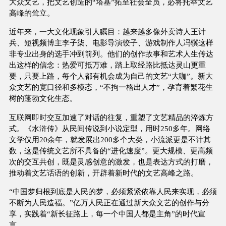
大众文艺，把文艺创造的“塔基”拓至社会全员，必将托举文艺
高峰的耸立。
近年来，一大文化现象引人瞩目：越来越多像外卖诗人王计
兵、短视频博主李子柒、电影导演饺子、游戏制作人冯骥这样
非专业出身的选手冲到前列。他们的创作故事和艺术人生传达
出这样的信念：热爱可抵万难，踏上取经路比抵达灵山更重
要，只要上路，每个人都有机会成为自己的文艺“大咖”。新大
众文艺的宽口径和多模态，“不拘一格出人才”，孕育着繁花生
树的蓬勃文化生态。
互联网即时交互加速了对话的往复，重塑了文艺精品的淬炼方
式。《水浒传》从民间传说到小说定型，用时250多年。网络
文学仅用20余年，就发展出200多个大类，小流派更是不计其
数，这是传统文艺所不具备的“进化速度”。更大规模、更高频
次的交互共创，既是灵感创意的激发，也是表达方式的打磨，
推动着文艺话语的创新，开辟着新时代的文艺高峰之路。
“中国梦归根到底是人民的梦，必须紧紧依靠人民来实现，必须
不断为人民造福。”亿万人民正在通过新大众文艺的创作与分
享，实践着“新长征路上，每一个中国人都是主角”的时代宣
言。