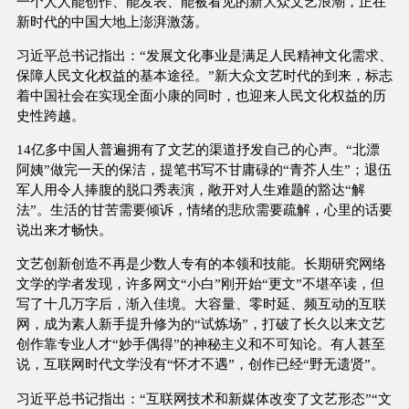
一个人人能创作、能发表、能被看见的新大众文艺浪潮，正在
新时代的中国大地上澎湃激荡。
习近平总书记指出：“发展文化事业是满足人民精神文化需求、
保障人民文化权益的基本途径。”新大众文艺时代的到来，标志
着中国社会在实现全面小康的同时，也迎来人民文化权益的历
史性跨越。
14亿多中国人普遍拥有了文艺的渠道抒发自己的心声。“北漂
阿姨”做完一天的保洁，提笔书写不甘庸碌的“青芥人生”；退伍
军人用令人捧腹的脱口秀表演，敞开对人生难题的豁达“解
法”。生活的甘苦需要倾诉，情绪的悲欣需要疏解，心里的话要
说出来才畅快。
文艺创新创造不再是少数人专有的本领和技能。长期研究网络
文学的学者发现，许多网文“小白”刚开始“更文”不堪卒读，但
写了十几万字后，渐入佳境。大容量、零时延、频互动的互联
网，成为素人新手提升修为的“试炼场”，打破了长久以来文艺
创作靠专业人才“妙手偶得”的神秘主义和不可知论。有人甚至
说，互联网时代文学没有“怀才不遇”，创作已经“野无遗贤”。
习近平总书记指出：“互联网技术和新媒体改变了文艺形态”“文