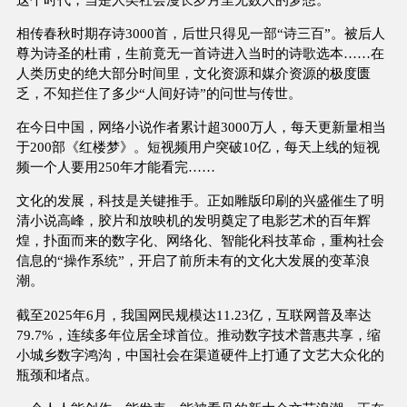
相传春秋时期存诗3000首，后世只得见一部“诗三百”。被后人
尊为诗圣的杜甫，生前竟无一首诗进入当时的诗歌选本……在
人类历史的绝大部分时间里，文化资源和媒介资源的极度匮
乏，不知拦住了多少“人间好诗”的问世与传世。
在今日中国，网络小说作者累计超3000万人，每天更新量相当
于200部《红楼梦》。短视频用户突破10亿，每天上线的短视
频一个人要用250年才能看完……
文化的发展，科技是关键推手。正如雕版印刷的兴盛催生了明
清小说高峰，胶片和放映机的发明奠定了电影艺术的百年辉
煌，扑面而来的数字化、网络化、智能化科技革命，重构社会
信息的“操作系统”，开启了前所未有的文化大发展的变革浪
潮。
截至2025年6月，我国网民规模达11.23亿，互联网普及率达
79.7%，连续多年位居全球首位。推动数字技术普惠共享，缩
小城乡数字鸿沟，中国社会在渠道硬件上打通了文艺大众化的
瓶颈和堵点。