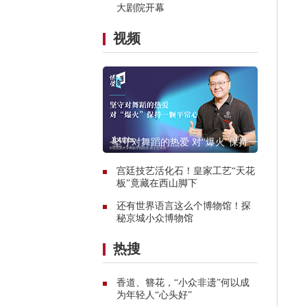
大剧院开幕
视频
坚守对舞蹈的热爱 对“爆火”保持一颗
平常心
宫廷技艺活化石！皇家工艺“天花
板”竟藏在西山脚下
还有世界语言这么个博物馆！探
秘京城小众博物馆
热搜
香道、簪花，“小众非遗”何以成
为年轻人“心头好”