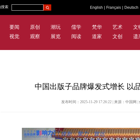
内搜索
English
|
Français
|
Deutsch
要闻
原创
潮玩
儒学
梵华
艺术
文
视觉
观察
展览
阅读
道家
文创
遗
中国出版子品牌爆发式增长 以
发布时间：2025-11-29 17:26:22 | 来源：中