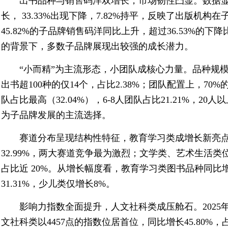
出书品种与销售码洋双增长，市场韧性凸显。数据显示
长， 33.33%出现下降，7.82%持平，反映了出版机
45.82%的子品牌销售码洋同比上升，超过36.53%的下
的背景下，多数子品牌展现出较强的成长潜力。
“小而精”为主流形态，小团队成核心力量。品种规模上
出书超100种的仅14个，占比2.38%；团队配置上，70%
队占比最高（32.04%），6-8人团队占比21.21%，20
为子品牌发展的主流选择。
赛道分布呈现结构性特征，教育学习类成增长新亮点
32.99%，两大赛道竞争最为激烈；文学类、艺术生活
占比近 20%。从增长幅度看，教育学习类图书品种同比增
31.31%，少儿类仅增长8%。
影响力指数全面提升，人文社科类成压舱石。202
文社科类以4457点的指数位居首位，同比增长45.80%