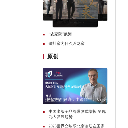
“农家院”航海
磁灶窑为什么叫龙窑
原创
博望东西|吕舟：申遗11年，大运河
如何讲好中华文明故事
中国出版子品牌爆发式增长 呈现
九大发展趋势
2025世界交响乐北京论坛在国家