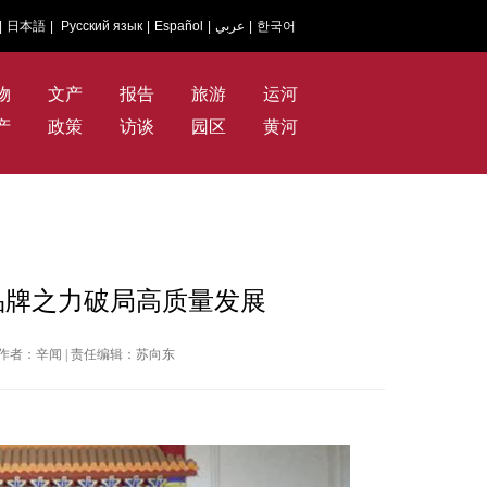
|
日本語
|
Русский язык
|
Español
|
عربي
|
한국어
物
文产
报告
旅游
运河
产
政策
访谈
园区
黄河
品牌之力破局高质量发展
国网 | 作者：辛闻 | 责任编辑：苏向东