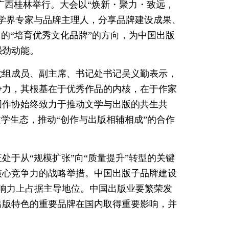
日在广西桂林举行。大会以“焕新・聚力・致远，
学界专家与品牌主理人，分享品牌建设成果、
的“培育优秀文化品牌”的方向，为中国出版
强劲动能。
党组成员、副主席、书记处书记吴义勤表示，
争力，其根基在于优秀作品的内核，在于作家
国作协始终致力于推动文学与出版的共生共
学生态，推动“创作与出版相辅相成”的合作
处于从“规模扩张”向“质量提升”转型的关键
核心竞争力的战略举措。中国出版子品牌建设
影响力上占据主导地位。中国出版业要繁荣发
出版特色的重要品牌在国内取得重要影响，并