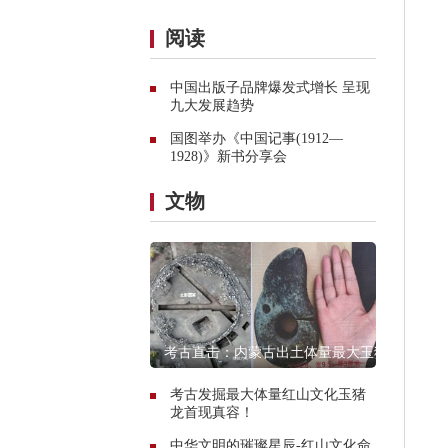
阅读
中国出版子品牌爆发式增长 呈现
九大发展趋势
国图举办《中国记事(1912—
1928)》新书分享会
文物
考古直击：内蒙古出土体量最大玉猪
龙遗址探秘
考古发掘最大体量红山文化玉猪
龙首现真容！
中华文明的璀璨星辰-红山文化命