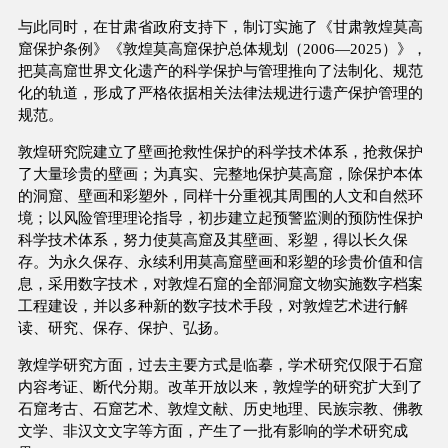
与此同时，在甘肃省政府支持下，制订实施了《甘肃敦煌莫高
窟保护条例》《敦煌莫高窟保护总体规划（2006—2025）》，
把莫高窟世界文化遗产的科学保护与管理推向了法制化、规范
化的轨道，形成了严格依据相关法律法规进行遗产保护管理的
规范。
敦煌研究院建立了壁画抢救性保护的科学技术体系，抢救保护
了大量珍贵的壁画；为真实、完整地保护莫高窟，除保护本体
的洞窟、壁画和彩塑外，同样十分重视其周围的人文和自然环
境；以风险管理理论指导，初步建立起预警监测的预防性保护
科学技术体系，努力使莫高窟及其壁画、彩塑，得以长久保
存。为永久保存、永续利用莫高窟壁画和彩塑的珍贵价值和信
息，采用数字技术，对敦煌石窟的全部洞窟文物实施数字档案
工程建设，并以多种新的数字技术手段，对敦煌艺术进行解
读、研究、保存、保护、弘扬。
敦煌学研究方面，过去主要方式是临摹，学术研究仅限于石窟
内容考证、断代分期。改革开放以来，敦煌学的研究扩大到了
石窟考古、石窟艺术、敦煌文献、历史地理、民族宗教、佛教
文学、非汉文文字等方面，产生了一批有影响的学术研究成