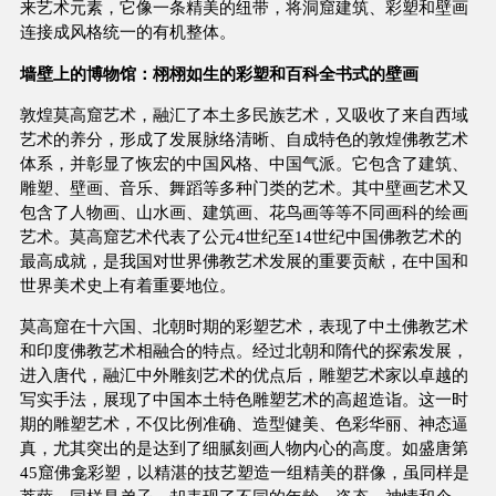
来艺术元素，它像一条精美的纽带，将洞窟建筑、彩塑和壁画
连接成风格统一的有机整体。
墙壁上的博物馆：栩栩如生的彩塑和百科全书式的壁画
敦煌莫高窟艺术，融汇了本土多民族艺术，又吸收了来自西域
艺术的养分，形成了发展脉络清晰、自成特色的敦煌佛教艺术
体系，并彰显了恢宏的中国风格、中国气派。它包含了建筑、
雕塑、壁画、音乐、舞蹈等多种门类的艺术。其中壁画艺术又
包含了人物画、山水画、建筑画、花鸟画等等不同画科的绘画
艺术。莫高窟艺术代表了公元4世纪至14世纪中国佛教艺术的
最高成就，是我国对世界佛教艺术发展的重要贡献，在中国和
世界美术史上有着重要地位。
莫高窟在十六国、北朝时期的彩塑艺术，表现了中土佛教艺术
和印度佛教艺术相融合的特点。经过北朝和隋代的探索发展，
进入唐代，融汇中外雕刻艺术的优点后，雕塑艺术家以卓越的
写实手法，展现了中国本土特色雕塑艺术的高超造诣。这一时
期的雕塑艺术，不仅比例准确、造型健美、色彩华丽、神态逼
真，尤其突出的是达到了细腻刻画人物内心的高度。如盛唐第
45窟佛龛彩塑，以精湛的技艺塑造一组精美的群像，虽同样是