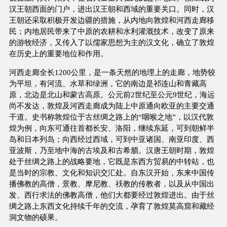
汉王朝西面的门户，进出汉王朝和西域的重要关口。同时，汉
王朝还采取积极开发边疆的措施，从内地向敦煌和河西走廊移
民；内地居民带来了中原的农耕和水利灌溉技术，改变了原来
的游牧经济，又传入了以儒家思想为主的汉文化，确立了敦煌
在历史上的重要地位和作用。
河西走廊全长1200公里，是一条天然的地理上的走廊，地势较
为平坦，有河流、水草和绿洲，它的南边是祁连山和青藏高
原，北边是北山和蒙古高原。公元前2世纪至公元9世纪，海运
尚不发达，敦煌及河西走廊成为陆上中原通向欧亚的主要交通
干道。史书称敦煌位于古丝绸之路上的“咽喉之地”，以汉代敦
煌为例，向东可通往首都长安、洛阳，继续东延，可到朝鲜半
岛和日本列岛；向西经过西域，可到中亚诸国、南亚印度、西
亚波斯，乃至地中海的古埃及和古希腊。汉唐王朝时期，敦煌
处于丝绸之路上的战略要地，它既是东西方贸易的中转站，也
是当时的宗教、文化和知识交汇处。自东汉开始，东来中国传
播佛教的高僧，景教、摩尼教、祅教的传教者，以及从中国出
发、西行求法的佛教高僧，他们大都要经过敦煌进出。由于丝
绸之路上东西文化持续千年的交流，孕育了敦煌莫高窟和藏经
洞文物的硕果。