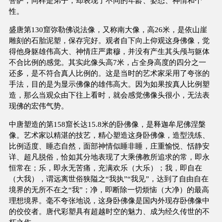
菩萨，同样是弟子，却表现了不同的年龄、姿态、神情和个
性。
盛唐第130窟弥勒佛说法像，又称南大像，高26米，是依山崖
雕刻的石胎泥塑，保存完好。观者自下向上仰观这身佛像，觉
得他身躯雄伟高大、神情庄严肃穆，并没有产生其头颅与躯体
不合比例的感觉。其实此像头高7米，占全身高度的四分之一
还多，是不符合真人比例的。这是当时的艺术家采用了夸张的
手法，目的是为显示佛像的雄伟高大。因为如果按真人比例塑
造，那么当观众由下往上看时，就会感觉佛像头很小，无法表
现佛的宏伟气势。
中唐塑造的第158窟长达15.8米的卧佛像，是释迦牟尼佛涅槃
像。艺术家以精湛的技艺，精心塑造这身卧佛像，造型洗练、
比例适度、睡态自然，面部神情似睡非睡，庄重愉悦、恬静安
详、超凡脱俗，恰如其分地表现了大乘佛教所追求的常，即永
恒常在；乐，即永无苦痛，充满欢乐（大乐）；我，即自在
（大我），谓远离世俗狭隘之“我执”“我见”，达到了自由自在
境界的无所不在之“我”；净，即断除一切烦恼（大净）的最高
理想境界。毫不夸张地说，这身卧佛像是国内外现存卧佛像中
的佼佼者。唐代彩塑具有超越时空的魅力、成为经久传世的不