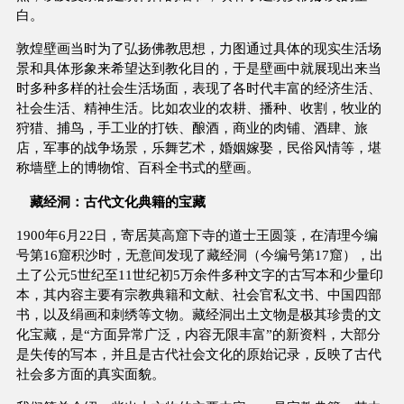
白。
敦煌壁画当时为了弘扬佛教思想，力图通过具体的现实生活场
景和具体形象来希望达到教化目的，于是壁画中就展现出来当
时多种多样的社会生活场面，表现了各时代丰富的经济生活、
社会生活、精神生活。比如农业的农耕、播种、收割，牧业的
狩猎、捕鸟，手工业的打铁、酿酒，商业的肉铺、酒肆、旅
店，军事的战争场景，乐舞艺术，婚姻嫁娶，民俗风情等，堪
称墙壁上的博物馆、百科全书式的壁画。
藏经洞：古代文化典籍的宝藏
1900年6月22日，寄居莫高窟下寺的道士王圆箓，在清理今编
号第16窟积沙时，无意间发现了藏经洞（今编号第17窟），出
土了公元5世纪至11世纪初5万余件多种文字的古写本和少量印
本，其内容主要有宗教典籍和文献、社会官私文书、中国四部
书，以及绢画和刺绣等文物。藏经洞出土文物是极其珍贵的文
化宝藏，是“方面异常广泛，内容无限丰富”的新资料，大部分
是失传的写本，并且是古代社会文化的原始记录，反映了古代
社会多方面的真实面貌。