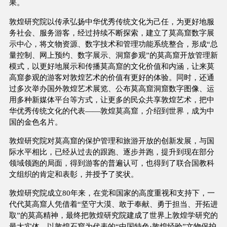
果。
敦煌研究院以传承弘扬中华优秀传统文化为己任，为更好地服
务社会、服务游客，经过持续不断探索，建立了莫高窟数字展
示中心，将文物资源、数字技术和管理功能系统整合，形成“总
量控制、网上预约、数字展示、洞窟参观”的莫高窟开放管理新
模式，以更好地展示和传播莫高窟的文化价值和内涵，让来莫
高窟参观的游客对敦煌艺术的价值有更好的体验。同时，还通
过多次举办国外敦煌艺术展览、公布莫高窟洞窟数字图像、运
用多种新媒体平台等方式，让更多的民众共享敦煌艺术，把中
华优秀传统文化的代表——敦煌莫高窟，介绍到世界，成为中
国的金色名片。
敦煌研究院对莫高窟的保护管理和旅游开放的创新发展，与国
际水平相比，已经从过去的跟跑、逐步并跑，提升到现在部分
领域领跑的局面，得到游客的普遍认可，也得到了联合国教科
文组织的肯定和表彰，并授予了奖状。
敦煌研究院成立80年来，在党和国家的高度重视和支持下，一
代代莫高窟人凭借着“坚守大漠、敢于奉献、勇于担当、开拓进
取”的莫高精神，最终把敦煌研究院建成了世界上敦煌学研究的
最大实体，以敦煌石窟为代表的“中国特色·敦煌经验”文物保护