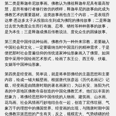
第二类是释迦牟尼故事画。佛教认为佛祖释迦牟尼具有最高智
慧，是所有修行者修行效仿的榜样，释迦牟尼的故事由此成为
佛教艺术的重要题材。这类故事画包含三个内容，一是表现乔
达摩·悉达多太子从投胎出生到成为佛陀的佛传故事；二是释迦
过去世为救度众生而行布施、忍辱、牺牲等种种善事的故事，
是为本生；三是释迦成佛后传教说法、度化众生的因缘故事。
第三类是中国传说神仙画。佛教作为一种外来宗教，若要融入
中国社会和文化，一定要吸纳当时中国流行的精神需求，于是
便把那时社会普遍信仰的传统道家神仙形象画入了佛窟。如洞
窟中采用中国绘画艺术形式，绘画了东王公、西王母、伏羲、
女娲等中国神仙形象。
第四类是经变画。简单说，就是将单部佛经的主题思想和主要
内容，绘成一铺大幅壁画。根据唐代张彦远《历代名画记》记
载，经变画是由隋唐时期的著名画家们，为以长安、洛阳为代
表的中原地区佛教寺庙创造的中国化佛教艺术。他们以丰富的
想象力，将佛经思想和中国传统的人物画、建筑画、山水画、
花鸟画、社会风情画巧妙地结合在一起，创造了宏伟壮丽、气
象万千的理想中的佛国世界。经变画的出现，与隋唐时期中国
化佛教宗派思想的产生有关，反之，规模宏大、气势磅礴的经