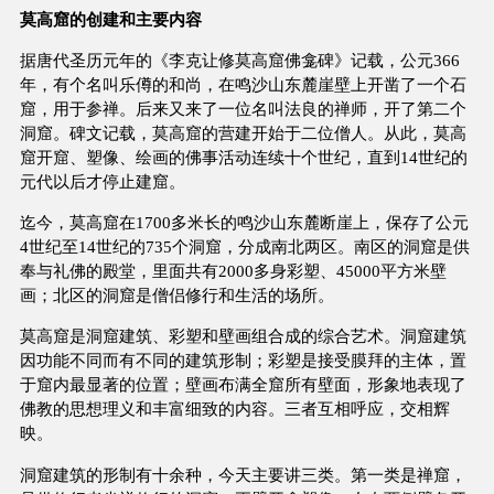
莫高窟的创建和主要内容
据唐代圣历元年的《李克让修莫高窟佛龛碑》记载，公元366
年，有个名叫乐僔的和尚，在鸣沙山东麓崖壁上开凿了一个石
窟，用于参禅。后来又来了一位名叫法良的禅师，开了第二个
洞窟。碑文记载，莫高窟的营建开始于二位僧人。从此，莫高
窟开窟、塑像、绘画的佛事活动连续十个世纪，直到14世纪的
元代以后才停止建窟。
迄今，莫高窟在1700多米长的鸣沙山东麓断崖上，保存了公元
4世纪至14世纪的735个洞窟，分成南北两区。南区的洞窟是供
奉与礼佛的殿堂，里面共有2000多身彩塑、45000平方米壁
画；北区的洞窟是僧侣修行和生活的场所。
莫高窟是洞窟建筑、彩塑和壁画组合成的综合艺术。洞窟建筑
因功能不同而有不同的建筑形制；彩塑是接受膜拜的主体，置
于窟内最显著的位置；壁画布满全窟所有壁面，形象地表现了
佛教的思想理义和丰富细致的内容。三者互相呼应，交相辉
映。
洞窟建筑的形制有十余种，今天主要讲三类。第一类是禅窟，