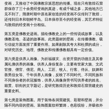
变画，又推动了中国佛教宗派思想的传播。现在只有敦煌石窟
群保存了三十余类经变画的真迹，有成千铺之多，其他地方已
见不到了。隋唐时期中原名家创造的经变画不仅传到了敦煌，
还传到日本和朝鲜半岛。日本保存至今的经变画，其艺术特征
与敦煌的经变画十分相似。
第五类是佛教史迹画。描绘佛教史上的一些传说或故事，以及
佛教圣地、圣迹的故事画。此类题材的壁画，在传播佛教、吸
引信徒方面发挥了重要作用。如果剔除其夸大和杜撰的成分，
对研究历史、地理、佛教史和传播佛教都具有一定价值。
第六类是供养人画像。为祈福禳灾、出资开窟的功德主及其眷
属礼佛供养的画像。供养人身份复杂，主要有世家大族、文武
官僚、僧官、僧尼、商人、工匠、牧人、行客、侍从、奴婢和
善男信女等。千年供养人画像，反映了不同时代、不同民族和
不同身份者的衣冠服饰，供养人画像身旁书写供养者的姓名、
籍贯、职衔的文字题记，是研究敦煌历史和敦煌石窟营建史的
重要史料。
第七类是装饰图案。用于装饰各洞窟建筑、彩塑和壁画，并分
隔不同内容的壁画。装饰图案纹样繁缛，色彩缤纷，并吸收外