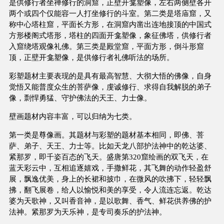
是供修行者坐禅修行的洞窟，正壁开龛塑像，左右两侧壁各开
两个或四个仅能容一人打坐修行的斗室。第二类是塔庙窟，又
称中心塔柱窟，平面长方形，在洞窟内凿出连地接顶的中国式
方形楼阁式塔形，塔柱的四面开龛塑像，象征佛塔，供修行者
入窟绕塔观像礼佛。第三类是殿堂窟，平面方形，倒斗形窟
顶，正壁开龛塑像，是供修行者礼佛听法的场所。
彩塑题材主要表现的是具有最高智慧、大彻大悟的佛像，自身
觉悟又能普度众生的菩萨像，虔诚修行、求得自我解脱的弟子
像，剽悍勇猛、守护佛法的天王、力士像。
壁画题材内容丰富，可以归纳为七类。
第一类是尊像画。其题材与彩塑的题材基本相同，即佛、菩
萨、弟子、天王、力士等。比如天龙八部护法神中的乾达婆、
紧那罗，即千姿百态的飞天。盛唐第320窟绘画的双飞天，在
蓝天彩云中，互相追逐嬉戏，手撒鲜花，其飞舞的动作轻盈舒
展，飘逸优美，身上的长裙和披巾，在微风的吹拂下，轻轻飘
拂，翻飞展卷，给人以愉悦和美的享受，令人流连忘返。乾达
婆为天歌神，又叫香音神，是以歌舞、香气、鲜花供养佛的护
法神。紧那罗为天乐神，是专司奏乐的护法神。