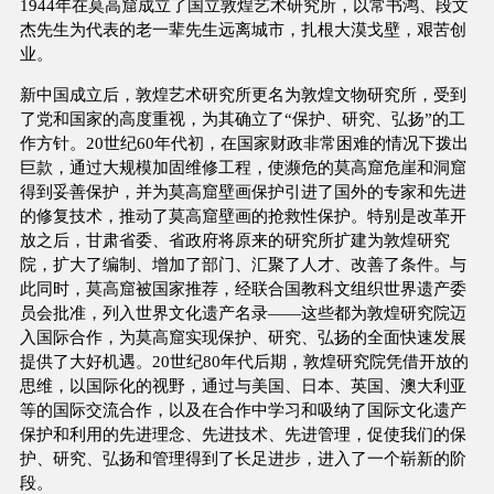
1944年在莫高窟成立了国立敦煌艺术研究所，以常书鸿、段文
杰先生为代表的老一辈先生远离城市，扎根大漠戈壁，艰苦创
业。
新中国成立后，敦煌艺术研究所更名为敦煌文物研究所，受到
了党和国家的高度重视，为其确立了“保护、研究、弘扬”的工
作方针。20世纪60年代初，在国家财政非常困难的情况下拨出
巨款，通过大规模加固维修工程，使濒危的莫高窟危崖和洞窟
得到妥善保护，并为莫高窟壁画保护引进了国外的专家和先进
的修复技术，推动了莫高窟壁画的抢救性保护。特别是改革开
放之后，甘肃省委、省政府将原来的研究所扩建为敦煌研究
院，扩大了编制、增加了部门、汇聚了人才、改善了条件。与
此同时，莫高窟被国家推荐，经联合国教科文组织世界遗产委
员会批准，列入世界文化遗产名录——这些都为敦煌研究院迈
入国际合作，为莫高窟实现保护、研究、弘扬的全面快速发展
提供了大好机遇。20世纪80年代后期，敦煌研究院凭借开放的
思维，以国际化的视野，通过与美国、日本、英国、澳大利亚
等的国际交流合作，以及在合作中学习和吸纳了国际文化遗产
保护和利用的先进理念、先进技术、先进管理，促使我们的保
护、研究、弘扬和管理得到了长足进步，进入了一个崭新的阶
段。