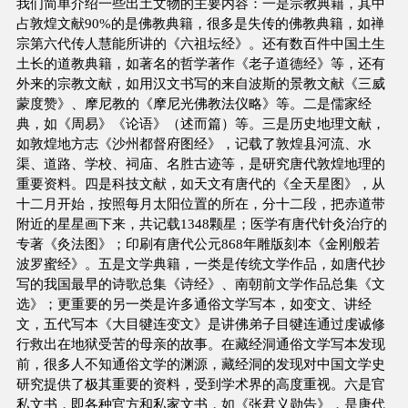
我们简单介绍一些出土文物的主要内容：一是宗教典籍，其中
占敦煌文献90%的是佛教典籍，很多是失传的佛教典籍，如禅
宗第六代传人慧能所讲的《六祖坛经》。还有数百件中国土生
土长的道教典籍，如著名的哲学著作《老子道德经》等，还有
外来的宗教文献，如用汉文书写的来自波斯的景教文献《三威
蒙度赞》、摩尼教的《摩尼光佛教法仪略》等。二是儒家经
典，如《周易》《论语》（述而篇）等。三是历史地理文献，
如敦煌地方志《沙州都督府图经》，记载了敦煌县河流、水
渠、道路、学校、祠庙、名胜古迹等，是研究唐代敦煌地理的
重要资料。四是科技文献，如天文有唐代的《全天星图》，从
十二月开始，按照每月太阳位置的所在，分十二段，把赤道带
附近的星星画下来，共记载1348颗星；医学有唐代针灸治疗的
专著《灸法图》；印刷有唐代公元868年雕版刻本《金刚般若
波罗蜜经》。五是文学典籍，一类是传统文学作品，如唐代抄
写的我国最早的诗歌总集《诗经》、南朝前文学作品总集《文
选》；更重要的另一类是许多通俗文学写本，如变文、讲经
文，五代写本《大目犍连变文》是讲佛弟子目犍连通过虔诚修
行救出在地狱受苦的母亲的故事。在藏经洞通俗文学写本发现
前，很多人不知通俗文学的渊源，藏经洞的发现对中国文学史
研究提供了极其重要的资料，受到学术界的高度重视。六是官
私文书，即各种官方和私家文书，如《张君义勋告》，是唐代