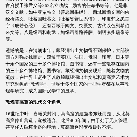
官府授予张君义等263名立功战士勋官的任命书等等。七是非
汉文文献，如中亚粟特文《善恶因果经》、西域回鹘文写的佛
经祈祷文、吐蕃国吐蕃文《吐蕃赞普世系谱》、印度梵文悉昙
字《般若心经》，还有西域于阗文、突厥文、古代以色列希伯
来文等。八是绢画和刺绣，如绢画引路菩萨、刺绣凉州瑞像等
等。
遗憾的是，在清朝末年，藏经洞出土文物得不到保护，大部被
西方列强劫掠而走，流散于英国、法国、俄国、印度、日本等
十余个国家的三十多个博物馆、图书馆，还有一些散存在国内
的三十多个博物馆、图书馆。藏经洞文物发现后，随着文物的
流散，在世界上诞生了以敦煌藏经洞出土文献和莫高窟艺术为
研究对象的“敦煌学”。世界十多个国家的一些学者都在从事敦
煌学研究，成为国际汉学中的显学。
敦煌莫高窟的现代文化角色
16世纪中叶，嘉峪关封闭，莫高窟的建窟者东迁而走，从此莫
高窟停止营造，遂被遗弃。此后400年间，由于处于无人管理
甚至任人破坏偷盗的境地，莫高窟逐渐变得破败不堪。