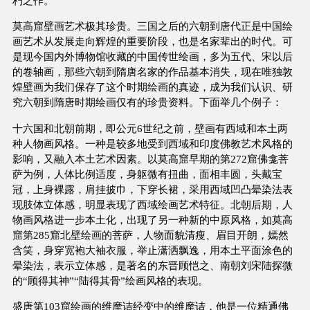
朽之作。
莫高窟壁画艺术极其珍贵。三国之后的六朝到唐代正是中国绘
画艺术从发展走向辉煌的重要阶段，也是名家辈出的时代。可
是现今国内外博物馆收藏的中国传世绘画，多为五代、宋以后
的卷轴画，那些六朝到隋唐名家的作品基本消失，现在唯独敦
煌壁画为我们保存了这个时期绘画的真迹，成为我们认识、研
究六朝到隋唐时期绘画仅有的珍贵资料。下面举几个例子：
十六国和北朝前期，即公元6世纪之前，壁画有西域和本土两
种人物画风格。一种是较多地受到西域和印度佛教艺术风格的
影响，又融入本土艺术因素。以莫高窟早期的第272窟佛龛菩
萨为例，人体比例适度，身躯微有扭曲，面相丰圆，头戴宝
冠，上身裸露，肩挂披巾，下穿长裙，采用西域凹凸晕染法表
现肢体立体感，明显表现了西域绘画艺术特征。北朝后期，人
物画风格进一步本土化，出现了另一种新的中原风格，如莫高
窟第285窟北壁绘画的菩萨，人物面貌清瘦、眉目开朗，嫣然
含笑，身穿宽袍大袖衣服，举止潇洒飘逸，用本土平面涂色的
晕染法，表示立体感，是著名的东晋顾恺之、南朝刘宋陆探微
的“顾得其神”“陆得其骨”绘画风格的表现。
盛唐第103窟绘画的维摩诘经变中的维摩诘，他是一位精通佛