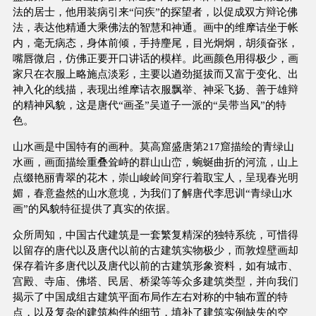
法的居士，他用装病引来“问疾”的探望者，以促成双方辩论佛
法，表达他精通大乘佛法的智慧和神通。画中的维摩诘坐于帐
内，毫无病态，身体前倾，手持麈尾，目光炯炯，胡须奋张，
嘴唇微启，仿佛正要开口讲话的模样。此画颜色用得极少，画
家只在衣服上略施点淡彩，主要以遒劲挺拔而又富于变化、出
神入化的线描，表现出维摩诘衣服飘举、神采飞扬、善于雄辩
的精神风貌，这是唐代“画圣”吴道子一派的“吴带当风”的特
色。
山水画是中国特有的画种。莫高窟盛唐第217窟描绘的青绿山
水画，画面描绘重叠耸峙的群山山峦，蜿蜒曲折的河流，山上
点缀艳丽青翠的花木，崇山峻岭间穿行着取宝人，呈现春光明
媚，春意盎然的山水意境，为我们了解唐代李思训“青绿山水
画”的风貌特征提供了真实的依据。
众所周知，中国古代建筑是一套繁复精深的独特系统，可惜得
以留存的唐代以及唐代以前的古建筑实物极少，而敦煌壁画却
保存着许多唐代以及唐代以前的古建筑形象资料，如有城市、
宫殿、寺庙、佛塔、民居、桥梁等等众多建筑类型，并向我们
揭示了中国成组古建筑平面布局作左右对称的中轴布置的特
点，以及复杂的建筑构件的细节，填补了建筑实例缺失的空