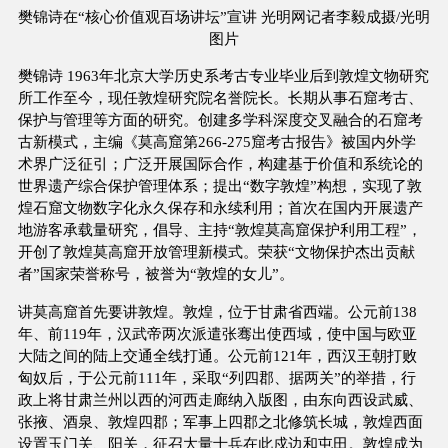
樊锦诗在“核心价值观百场讲坛”宣讲 光明网记者李毅成摄/光明
图片
樊锦诗 1963年北京大学历史系考古专业毕业后到敦煌文物研究
所工作至今，现任敦煌研究院名誉院长。长期从事石窟考古、
保护与管理等方面的研究。创建多学科深度交叉融合的石窟考
古新模式，主编《莫高窟第266-275窟考古报告》被国内外学
术界广泛征引；广泛开展国际合作，构建基于价值和系统论的
世界遗产综合保护管理体系；提出“数字敦煌”构想，实现了敦
煌石窟文物数字化永久保存和永续利用；首次在国内开展遗产
地游客承载量研究，倡导、主持“敦煌莫高窟保护利用工程”，
开创了敦煌莫高窟开放管理新模式。荣获“文物保护杰出贡献
者”国家荣誉称号，被誉为“敦煌的女儿”。
讲莫高窟首先要讲敦煌。敦煌，位于甘肃省西端。公元前138
年、前119年，汉武帝两次派遣张骞出使西域，使中国与欧亚
大陆之间的陆上交通全线打通。公元前121年，西汉王朝打败
匈奴后，于公元前111年，采取“列四郡、据两关”的举措，行
政上将甘肃兰州以西的河西走廊纳入版图，由东向西设武威、
张掖、酒泉、敦煌四郡；军事上四郡之北修筑长城，敦煌西面
设置玉门关、阳关，征召大量士兵在此戍边和屯田。敦煌成为