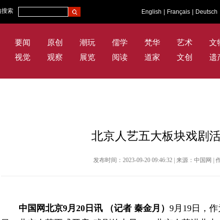
内搜索
English
|
Français
|
Deutsch
要闻
原创
潮玩
儒学
梵华
艺术
文
视觉
观察
展览
阅读
道家
文创
遗
北京人艺五大板块戏剧
发布时间：2023-09-20 09:46:32 | 来源：中国
中国网北京9月20日讯 （记者 秦金月）
9月19日，