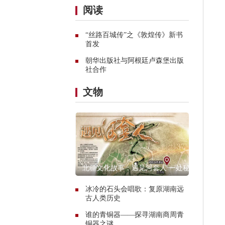
阅读
“丝路百城传”之《敦煌传》新书
首发
朝华出版社与阿根廷卢森堡出版
社合作
文物
北疆文化故事：遇见河套人 一处秘
境的惊艳传奇
冰冷的石头会唱歌：复原湖南远
古人类历史
谁的青铜器——探寻湖南商周青
铜器之谜