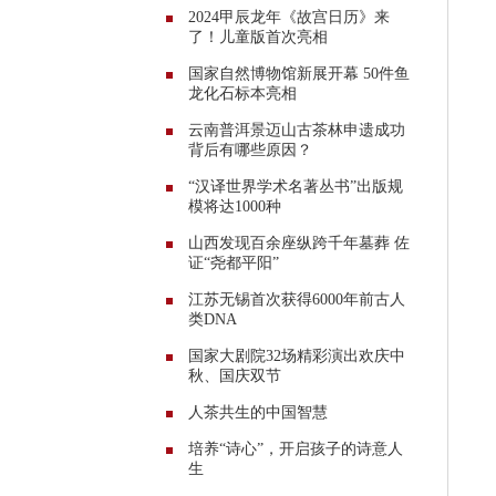
2024甲辰龙年《故宫日历》来
了！儿童版首次亮相
国家自然博物馆新展开幕 50件鱼
龙化石标本亮相
云南普洱景迈山古茶林申遗成功
背后有哪些原因？
“汉译世界学术名著丛书”出版规
模将达1000种
山西发现百余座纵跨千年墓葬 佐
证“尧都平阳”
江苏无锡首次获得6000年前古人
类DNA
国家大剧院32场精彩演出欢庆中
秋、国庆双节
人茶共生的中国智慧
培养“诗心”，开启孩子的诗意人
生