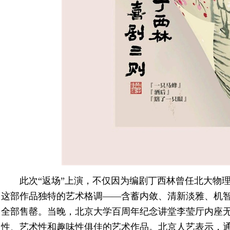
此次“返场”上演，不仅因为编剧丁西林曾任北大物
这部作品独特的艺术格调——含蓄内敛、清新淡雅、机
全部售罄。当晚，北京大学百周年纪念讲堂李莹厅内座
性、艺术性和趣味性俱佳的艺术作品。北京人艺表示，