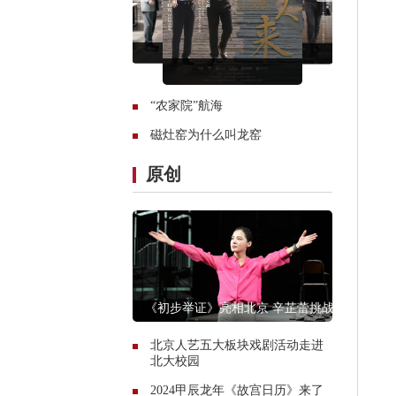
“农家院”航海
磁灶窑为什么叫龙窑
原创
《初步举证》亮相北京 辛芷蕾挑战
现象级独角戏
北京人艺五大板块戏剧活动走进
北大校园
2024甲辰龙年《故宫日历》来了