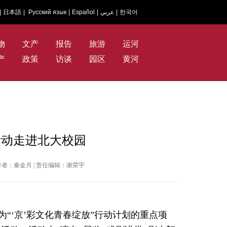
|
日本語
|
Русский язык
|
Español
|
عربي
|
한국어
物
文产
报告
旅游
运河
产
政策
访谈
园区
黄河
活动走进北大校园
网 | 作者：秦金月 | 责任编辑：谢荣宇
作为“‘京’彩文化青春绽放”行动计划的重点项