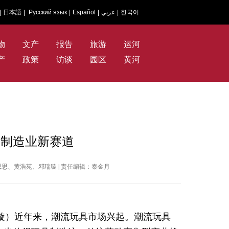
|
日本語
|
Русский язык
|
Español
|
عربي
|
한국어
物
文产
报告
旅游
运河
产
政策
访谈
园区
黄河
锁制造业新赛道
 作者：肖思思、黄浩苑、邓瑞璇 | 责任编辑：秦金月
瑞璇）近年来，潮流玩具市场兴起。潮流玩具