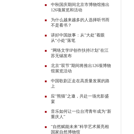
中秋国庆期间北京市博物馆推出
126项展览和活动
为什么越来越多的人选择听书而
不是看书？
讲好中国故事：从“大处”着眼
从“小处”落笔
“网络文学IP创作扶持计划”在江
苏无锡发布
北京“双节”期间将推出126项博物
馆展览活动
中国歌剧正走在高质量发展的路
上
应“熊猫”之邀，共赴一场光影盛
宴
音乐如何让一位台湾青年成为“新
重庆人”
“自然赋能未来”科学艺术展亮相
国家自然博物馆