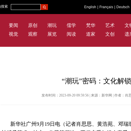
内搜索
English
|
Français
|
Deutsch
要闻
原创
潮玩
儒学
梵华
艺术
文
视觉
观察
展览
阅读
道家
文创
遗
“潮玩”密码：文化解
发布时间：2023-09-20 09:59:56 | 来源：新华网 |
新华社广州9月19日电（记者肖思思、黄浩苑、邓