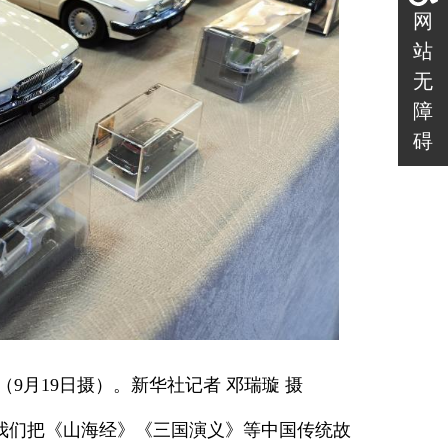
网
站
无
障
碍
9月19日摄）。新华社记者 邓瑞璇 摄
我们把《山海经》《三国演义》等中国传统故