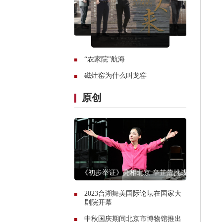
“农家院”航海
磁灶窑为什么叫龙窑
原创
《初步举证》亮相北京 辛芷蕾挑战
现象级独角戏
2023台湖舞美国际论坛在国家大
剧院开幕
中秋国庆期间北京市博物馆推出