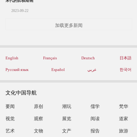
宋代的弈棋绘画
2023-09-22
加载更多新闻
English
Français
Deutsch
日本語
Русский язык
Español
عربي
한국어
文化中国导航
要闻
原创
潮玩
儒学
梵华
视觉
观察
展览
阅读
道家
艺术
文物
文产
报告
旅游