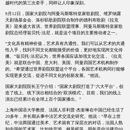
越时代的第三次牵手，同样让人印象深刻。
9月12日，国家大剧院与阿曼马斯喀特皇家歌剧院、维罗纳露
天剧场基金会、洛杉矶歌剧院联合制作的德利布歌剧《拉克
美》迎来盛大首演。世界剧院联盟理事、阿曼马斯喀特皇家歌
剧院总经理翁贝托·法尼，就是这个项目的主要推动者之一。
“文化具有精神价值，艺术具有共通性。我们可以从艺术的共通
性入手，找到不同文化都能接受的价值，更好地实现跨文化传
播。”翁贝托·法尼认为，世界各国应该加强文化交流，《拉克
美》就是联合中国、意大利、美国、阿曼四国艺术机构制作
的。“希望通过世界剧院联盟这个平台，各国艺术机构同行能够
实现更多交流，促进不同文化的创新发展。”他说。
国家大剧院院长王宁介绍：“国家大剧院打造了‘六大平台’，创
造了线上、线下演出相结合的‘双演模式’。目前，我们的线上
演出已经累计在全球上百个国家播出。”
上海外国语大学教授、法国人菲利普·杰奎琳在中国已经生活了
20多年，并长期从事中法艺术交流史研究。他说：“早在上世
纪，中法两国通过美术、艺术就有了深层次的对话，法国人熟
知中国的艺术家，比如徐悲鸿、林风眠等。明年是中法建交60