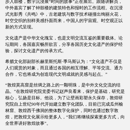
步入鼓楼，数字沉浸展“时间的故事”正在展出。跟随讲解员，
中外嘉宾了解了钟鼓楼的建筑特色和报时的工作流程。在沉浸
式光影秀《共鸣》中，古老建筑与数字技术碰撞出绚丽火花，
时空交织的别样美感扑面而来，中国人的宇宙观、时空观正以
新的方式呈现。
文化遗产是中华文化瑰宝，也是文明交流互鉴的重要载体。论
坛期间，各国嘉宾畅所欲言，分享各国历史文化遗产的保护经
验，探讨文化遗产的传承方式。
希腊文化部副部长赫里斯托斯·季马斯认为：“文化遗产不仅是
人们观赏的对象，而且通过各国的相互理解、平等交流、通力
合作，它也将成为创造现代文明成就的灵感与起点。”
“敦煌莫高窟是丝绸之路上的一颗明珠，是中外文化交流的结
晶。”在敦煌研究院党委书记赵声良看来，保护是基础，研究是
核心，弘扬是目标。他说，为了让壁画彩塑永久保存，敦煌研
究院自上世纪90年代开始建立数字化团队，目前已完成瓜州榆
林窟、敦煌西千佛洞的整体数字化保护，同时也通过数字敦
煌，把敦煌文化展示给更多人，“我们将继续探索更多方式，向
全世界讲好敦煌故事”。