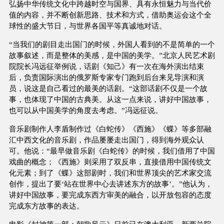
弘扬中华传统文化中跨越时空与国界、具有永恒魅力与当代价
值的内容，并不断创新思路、技术和方式，借助奥运会这个全
球性的盛大节日，与世界各国平等真诚地对话。
“当我们的剧目走出国门的时候，外国人看到的不是简单的一个
故事叙述，而是整体的美感，是中国的美学。”北京人民艺术剧
院院长冯远征举例说，话剧《知己》有一次在海外演出结束
后，负责国际演出的俄罗斯专家专门跑到后台来见导演和演
员，说这是自己看过的最美的话剧。“这部话剧不仅是一个故
事，也体现了中国的古典美。从这一点来说，讲好中国故事，
也可以从中国美学的角度去考虑。”冯远征说。
音乐剧制作人李盾制作过《白蛇传》《西施》《蝶》等多部融
汇中西文化的音乐剧，作品屡屡走出国门，得到海外观众认
可。他说：“最早做音乐剧《白蛇传》的时候，我们借用了中国
戏曲的概念；《西施》则采用了双反串，直接借用中国传统文
化元素；到了《蝶》这部剧时，我们和世界顶尖的艺术家交流
创作，提出了要‘站在世界中心去讲述东方的故事’。”他认为，
讲好中国故事，要完成东西方审美的融合，以开放包容的态度
完成东方故事的表达。