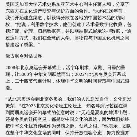
美国芝加哥大学艺术史系东亚艺术中心副主任蒋人和，分享了
东西方在文化遗产研究与保护方面的合作。“大约在20年前，
我们开始建立渠道，以获得分散在各地的中国艺术品的访问
权。”她说，利用数字技术，他们创建了艺术品数字化收藏，包
括汇编、处理、归档数据等，并以网站形式展示这些数据，“通
过这种方式，我们在全球的大学、博物馆与中国文化机构之间
搭建起了桥梁。”
汲古润今对话世界
2008年北京奥运会开幕式上，活字印刷术、京剧、日晷的呈
现，让5000年中华文明跃然而出；2022年北京冬奥会开幕式
上，二十四节气倒计时，体现中华文明的时间智慧与中国式浪
漫。
“从北京奥运会到北京冬奥会，我们的人民愈发自信，文化愈发
繁荣。”在2023北京文化论坛主论坛上，知名导演张艺谋在谈
到两届奥运会开闭幕式的创意时说：“无论是夏奥的雄浑壮烈，
还是冬奥的辽阔空灵，都是对中国文化的表达，因为我们始终
把中华文化优秀传统作为灵感之源、创意之根。”他表示，团队
在坚守中华文化立场的同时，保持开放包容心态，努力挖掘并