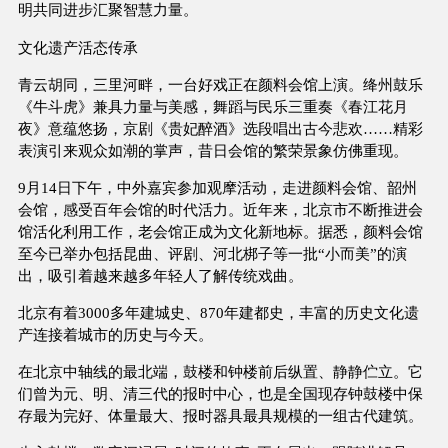
明共同进步汇聚智慧力量。
文化遗产活态传承
青云胡同，三里河畔，一台好戏正在颜料会馆上演。绛州鼓乐
《牛斗虎》兼具力量与美感，舞蹈与民乐三重奏《春江花月
夜》意蕴悠扬，京剧《贵妃醉酒》选段唱出古今悲欢……精彩
表演引来观众如潮的掌声，昔日会馆的繁荣景象仿佛重现。
9月14日下午，中外嘉宾参加观摩活动，走进颜料会馆、韶州
会馆，感受百年会馆的时代活力。近年来，北京市不断推进会
馆活化利用工作，老会馆正成为文化新地标。据悉，颜料会馆
至今已举办包括昆曲、评剧、河北梆子等一批“小而美”的演
出，吸引着越来越多年轻人了解传统戏曲。
北京有着3000多年建城史、870年建都史，丰富的历史文化遗
产连接着城市的历史与今天。
在北京中轴线的最北端，鼓楼和钟楼前后纵置、静静伫立。它
们曾为元、明、清三代的报时中心，也是全国现存钟鼓楼中保
存最为完好、体量最大、报时器具最具规模的一组古代建筑。