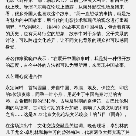
电影《封神第一部：朝歌风云》日前已在澳大利亚、新西兰院
线上映。导演乌尔善在论坛上透露，从海外影院现场反馈来
看，很多外国人也喜欢这个故事。“我一直想做的事情，就是把
有魅力的中国故事，用当代的电影技术和现代的观念进行重新
阐释。”乌尔善说，《封神》的故事来自中国神话，包含着真实
的历史，也有天马行空的想象，故事中对于亲情、父子关系的
讨论，可以跨越文化差异，让不同文化背景的观众都可以感同
身受。
著名作家梁晓声表示：“在展开中国叙事时，我是持一种很开放
的态度，古今中外的方法都可以为我所用，来表现中国故事。”
以艺通心促进合作
永定河畔，首钢园里，来自中国、希腊、埃及、伊拉克、印度
的5位演奏家，同乘一叶小舟，用诞生于中国先秦时期的古
琴、古希腊时期的里拉琴、古埃及时期的奈伊笛、古巴比伦时
期的乌德琴、古印度时期的木丹加鼓，奏响了人类文明的和谐
之音……这是2023北京文化论坛文艺晚会上的节目《同舟》。
在这场演出中，文化交流交融是关键词。晚会现场，卓别林的
儿子尤金·卓别林和梅兰芳的曾孙梅玮，代表两位大师实现了跨