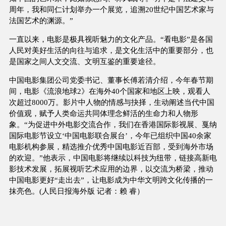
周年，我和同仁计划举办一个展览，追溯20世纪中国艺术家与
法国艺术的渊源。”
一直以来，电影是极具视听魅力的文化产品。“看电影”是各国
人民对美好生活的向往与追求，是文化生活中的重要部分，也
是国家之间人文交流、文明互鉴的重要途径。
中国电影集团公司党委书记、董事长傅若清介绍，今年春节期
间，电影《流浪地球2》在海外40个国家和地区上映，观看人
次超过8000万。影片中人物的情感与抉择，生动阐述当代中国
价值观，赋予人类命运共同体理念鲜活的生命力和人物形
象。“为促进中外电影交流合作，我们在香港国际影视展、戛纳
国际电影节设立‘中国电影联合展台’，今年已组织中国40余家
电影机构参展，精选推介优秀中国电影近百部，受到海外市场
的欢迎。”他表示，中国电影将继续以科技为纽带，链接高新电
影技术发展，拓展视听艺术应用的边界，以交流为桥梁，推动
中国电影更好“走出去”，让电影成为中华文明跨文化传播的一
抹亮色。(人民日报海外版 记者：赖 睿）