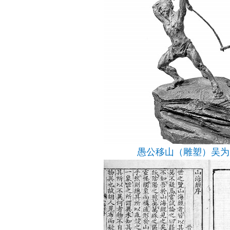
愚公移山（雕塑）吴为