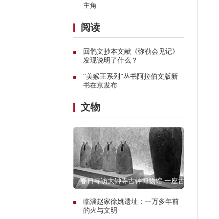
主角
阅读
回鹘文抄本文献《弥勒会见记》
发现说明了什么？
“美猴王系列”丛书阿拉伯文版新
书在京发布
文物
春日寻访大钟寺古钟博物馆 一座古
寺的谹谹之声
临淄赵家徐姚遗址：一万多年前
的火与文明