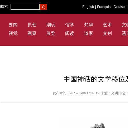
内搜索
English
|
Français
|
Deutsch
要闻
原创
潮玩
儒学
梵华
艺术
文
视觉
观察
展览
阅读
道家
文创
遗
中国神话的文学移位
发布时间：2023-05-08 17:02:35 | 来源：光明