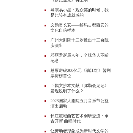
《赵氏孤儿》将上演
导演易小星：观众笑的时候，我
是比较有成就感的
文韵贯长安——解码古都西安的
文化自信样本
广州大剧院十三岁推出十三台院
庆演出
邓丽君诞辰70年，全球华人不断
纪念
总票房破200亿元《满江红》暂列
票房榜首位
回鹘文抄本文献《弥勒会见记》
发现说明了什么？
2023国家大剧院五月音乐节公益
演出启动
长江流域曲艺艺术创研交流：承
古开新 曲唱时代
让劳动者形象成为新时代文学的