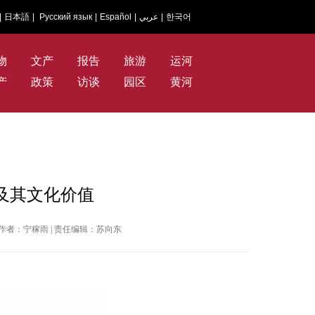
|
日本語
|
Русский язык
|
Español
|
عربي
|
한국어
物
文产
报告
旅游
运河
产
政策
访谈
园区
黄河
及其文化价值
日报 | 作者：宁稼雨 | 责任编辑：苏向东