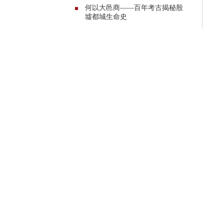
何以大邑商——百年考古揭秘殷
墟都城生命史