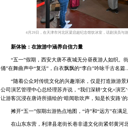
4月29日，在天津市河北区梁启超纪念馆饮冰室，话剧演员与游
新体验：在旅游中涵养自信力量
“五一”假期，西安大唐不夜城无分昼夜游人如织。
俑”在舞曲声中“复活”，白衣飘飘的“李白”吟咏千古名篇
“随着公众对传统文化的兴趣渐浓，仅是打造旅游景
公司演艺管理中心总经理苏卉说，“我们深耕‘文化+演艺
让游客沉浸在唐诗所描绘的‘暗闻歌吹声，知是长安路’的
摊开“五一”假期出游热点地图，“诗”和“远方”在
在山东东营，利津县老街长巷非遗文化街紧邻黄河