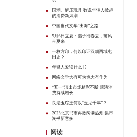
势
国潮、解压玩具 数说年轻人掀起
的消费新风潮
中国当代文学“出海”之路
5月6日立夏：燕子衔春去，薰风
带夏来
一枚方印，何以印证汉朝西域屯
田史？
年轻人爱读什么书
网络文学大有可为也大有作为
“五一”演出市场精彩不断 观演消
费持续增长
良渚玉琮王何以“玉见千年”？
2023北京书市再掀阅读热潮 集市
淘书新意多
阅读