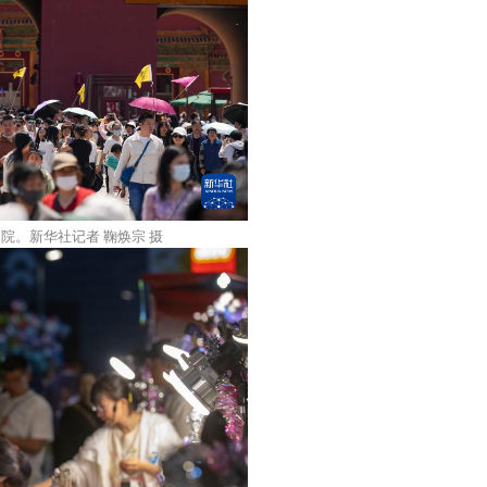
院。新华社记者 鞠焕宗 摄