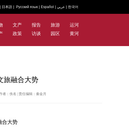
|
日本語
|
Русский язык
|
Español
|
عربي
|
한국어
物
文产
报告
旅游
运河
产
政策
访谈
园区
黄河
文旅融合大势
华网 | 作者：佚名 | 责任编辑：秦金月
融合大势