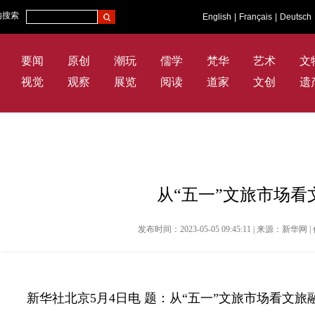
内搜索
English
|
Français
|
Deutsch
要闻
原创
潮玩
儒学
梵华
艺术
文
视觉
观察
展览
阅读
道家
文创
遗
从“五一”文旅市场看
发布时间：2023-05-05 09:45:11 | 来源：新
新华社北京5月4日电 题：从“五一”文旅市场看文旅