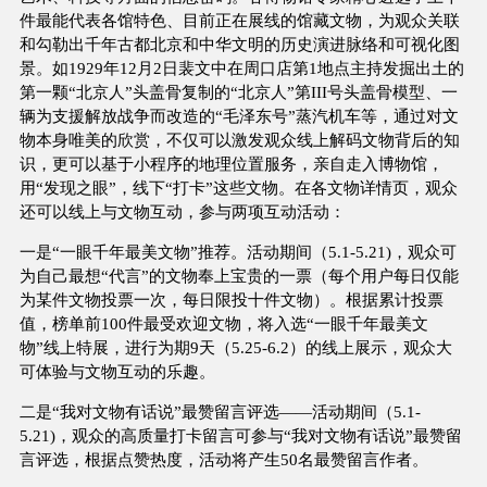
件最能代表各馆特色、目前正在展线的馆藏文物，为观众关联
和勾勒出千年古都北京和中华文明的历史演进脉络和可视化图
景。如1929年12月2日裴文中在周口店第1地点主持发掘出土的
第一颗“北京人”头盖骨复制的“北京人”第III号头盖骨模型、一
辆为支援解放战争而改造的“毛泽东号”蒸汽机车等，通过对文
物本身唯美的欣赏，不仅可以激发观众线上解码文物背后的知
识，更可以基于小程序的地理位置服务，亲自走入博物馆，
用“发现之眼”，线下“打卡”这些文物。在各文物详情页，观众
还可以线上与文物互动，参与两项互动活动：
一是“一眼千年最美文物”推荐。活动期间（5.1-5.21)，观众可
为自己最想“代言”的文物奉上宝贵的一票（每个用户每日仅能
为某件文物投票一次，每日限投十件文物）。根据累计投票
值，榜单前100件最受欢迎文物，将入选“一眼千年最美文
物”线上特展，进行为期9天（5.25-6.2）的线上展示，观众大
可体验与文物互动的乐趣。
二是“我对文物有话说”最赞留言评选——活动期间（5.1-
5.21)，观众的高质量打卡留言可参与“我对文物有话说”最赞留
言评选，根据点赞热度，活动将产生50名最赞留言作者。