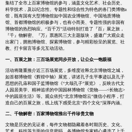
集结了全市上百家博物馆的参与，涵盖文化艺术、社会历史、
科学技术，及以纪念性、专题性和综合性为特色的各门类博物a
馆，既有国有大型博物馆如中国农业博物馆、中国地质博物
馆、首都博物馆的积极参与，也有小而美、专题性强的非国有
博物馆的热烈响应。“百千万”活动特别打造了『百』展之旅，
『千』物解密、『万』票惠民三大主题版块，盛邀广大观众走
出家门，拥抱博物馆、探索博物馆，参与精彩纷呈的展览、社
教、打卡留言等多元互动活动。
一、百展之旅：三百场展览同步开放，让公众一饱眼福
活动将隆重推介近三百场展览，多维度诠释北京博物馆之城，
如首都博物馆《辉煌中轴》展览，讲述孔子生平事迹以及孔子
思想的孔庙和国子监博物馆《“大哉孔子”展览》，反映古代文
人园居美学、精神追求的中国园林博物馆《觉物——<长物志>
中的园居生活》等。观众依托“北京博物馆云”微信小程序，打
造自己的百展之旅，线上线下感受北京“四个文化”深厚内涵。
二、千物解密：百家博物馆推出千件珍贵文物
文物是历史的见证者，每件文物都隐藏着各时期历史、文化、
艺术、科技等方面的信息密码。各博物馆专家精心遴选了上千