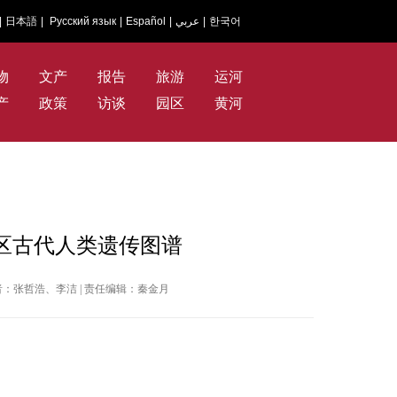
|
日本語
|
Русский язык
|
Español
|
عربي
|
한국어
物
文产
报告
旅游
运河
产
政策
访谈
园区
黄河
区古代人类遗传图谱
 | 作者：张哲浩、李洁 | 责任编辑：秦金月