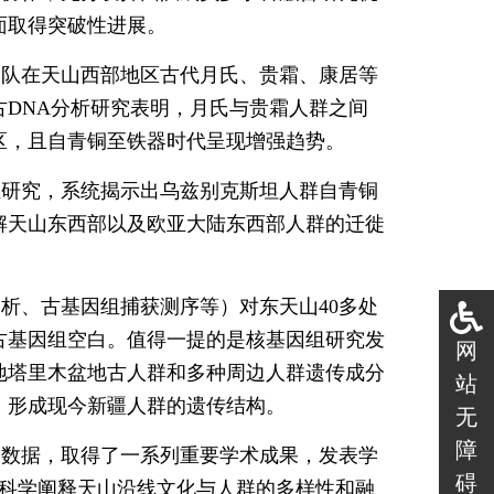
面取得突破性进展。
团队在天山西部地区古代月氏、贵霜、康居等
DNA分析研究表明，月氏与贵霜人群之间
区，且自青铜至铁器时代呈现增强趋势。
组研究，系统揭示出乌兹别克斯坦人群自青铜
解天山东西部以及欧亚大陆东西部人群的迁徙
析、古基因组捕获测序等）对东天山40多处
古基因组空白。值得一提的是核基因组研究发
网
地塔里木盆地古人群和多种周边人群遗传成分
站
，形成现今新疆人群的遗传结构。
无
障
学数据，取得了一系列重要学术成果，发表学
碍
为科学阐释天山沿线文化与人群的多样性和融