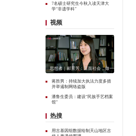
7名硕士研究生今秋入读天津大
学“非遗学科”
视频
思想者｜郝景芳：直面社会，做一个
创造者
蒋胜男：持续加大执法力度多措
并举遏制网络盗版
潘鲁生委员：建设“民族手艺档案
馆”
热搜
用古基因组数据绘制天山地区古