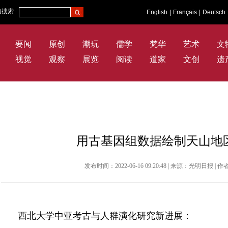
内搜索
English
|
Français
|
Deutsch
要闻
原创
潮玩
儒学
梵华
艺术
文
视觉
观察
展览
阅读
道家
文创
遗
用古基因组数据绘制天山地
发布时间：2022-06-16 09:20:48 | 来源：光明日报
西北大学中亚考古与人群演化研究新进展：