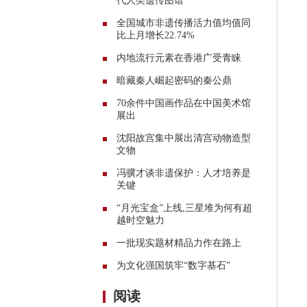
代人类遗传图谱
全国城市非遗传播活力值均值同
比上月增长22.74%
内地流行元素在香港广受青睐
暗藏秦人崛起密码的秦公鼎
70余件中国画作品在中国美术馆
展出
沈阳故宫集中展出清宫动物造型
文物
冯骥才谈非遗保护：人才培养是
关键
“月光宝盒”上线,三星堆为何有超
越时空魅力
一批现实题材精品力作在路上
为文化强国筑牢“数字基石”
阅读