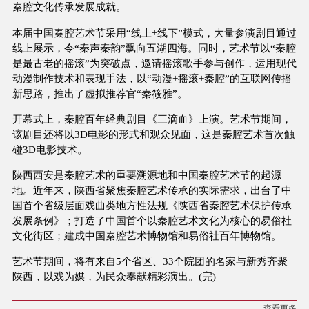
秦腔文化传承发展成就。
本届中国秦腔艺术节采用“线上+线下”模式，大量参演剧目通过
线上展示，令“秦声秦韵”飘向五湖四海。同时，艺术节以“秦腔
是最古老的摇滚”为突破点，邀请摇滚歌手参与创作，运用现代
动漫制作技术和表现手法，以“动漫+摇滚+秦腔”的互联网传播
新思路，推出了虚拟推荐官“秦筱雅”。
开幕式上，秦腔百年经典剧目《三滴血》上演。艺术节期间，
该剧目还将以3D电影的形式和观众见面，这是秦腔艺术首次触
碰3D电影技术。
陕西西安是秦腔艺术的重要溯源地和中国秦腔艺术节的起源
地。近年来，陕西省聚焦秦腔艺术传承的实际需求，出台了中
国首个省级层面戏曲类地方性法规《陕西省秦腔艺术保护传承
发展条例》；打造了中国首个以秦腔艺术文化为核心的易俗社
文化街区；建成中国秦腔艺术博物馆和易俗社百年博物馆。
艺术节期间，将有来自5个省区、33个院团的名家与新秀齐聚
陕西，以戏为媒，为民众奉献精彩演出。(完)
查看更多