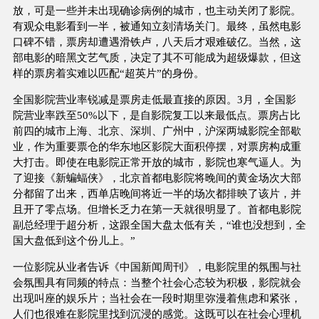
放，可是一些并未出现确诊病例的城市，也主动关闭了影院。
有观众电影看到一半，被通知立刻清场关门。最终，虽然电影
口碑不错，票房却遭遇滑铁卢，八天后才艰难破亿。当然，这
部电影的暗黑文艺气质，决定了其不可能成为超级爆款，但这
样的票房着实难以匹配“超英片”的身份。
全国影院营业率锐减是票房走低最直接的原因。3月，全国影
院营业率跌至50%以下，是自影院复工以来最低点。票房占比
前四的城市上海、北京、深圳、广州中，沪深两城影院全部歇
业，作为重要票仓的华东地区影院大面积停摆，对票房构成重
大打击。即使在电影院正常开放的城市，影院也寒气逼人。为
了迎接《新蝙蝠侠》，北京首都电影院将晚间的黄金场次大部
分都留了出来，西单店晚间将近一半的场次都排映了该片，并
且开了零点场。但增长乏力在第一天就很明显了。首都电影院
副总经理于超分析，这跟全国大盘太低有关，“谁也没想到，全
国大盘低到这个份儿上。”
一位影院从业者告诉《中国新闻周刊》，电影院里的氛围与社
会氛围具有同频的特点：当整个社会心态较为积极，影院就会
出现叫座的娱乐片；当社会在一段时期里弥漫着焦虑和紧张，
人们也很难在影院里找到沉浸的感觉。这既可以在社会心理机