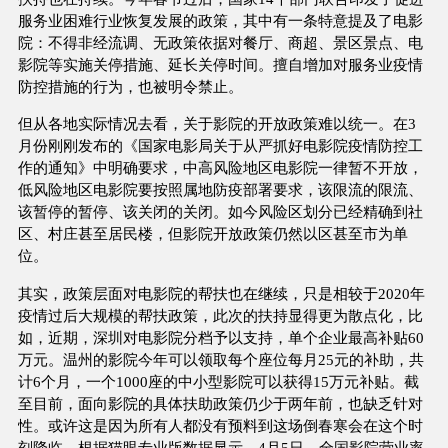
服务业困难行业恢复发展的政策，其中有一条特意提及了电影
院：不得非经流调、无政策依据对餐厅、商超、景区景点、电
影院等实施关停措施、延长关停时间。擅自增加对服务业疫情
防控措施的行为，也被明令禁止。
但从各地实际情况去看，关于影院的开放政策难以统一。在3
月份刚刚发布的《国家电影局关于从严抓好电影院疫情防控工
作的通知》中明确要求，中高风险地区电影院一律暂不开放，
低风险地区电影院要按照属地防疫部署要求，该限流的限流、
该暂停的暂停、该关闭的关闭。如今风险区划分已经精确到社
区、村庄甚至居民楼，但影院开放政策仍然以区甚至市为单
位。
其实，政策层面对电影院的帮扶也在继续，只是相较于2020年
疫情过后大规模的帮扶政策，此次的扶持显得更为散点化，比
如，近期，深圳对电影院分档予以支持，单个企业最高补贴60
万元。温州的影院今年可以领取每个座位每月25元的补助，共
计6个月，一个1000座的中小型影院可以获得15万元补贴。截
至目前，面向影院的具体扶助政策仍少于两年前，也缺乏针对
性。或许这是因为所有人都没有预料到这场倒春寒会在这个时
刻降临。根据猫眼专业版数据显示，4月5日，全国影院营业率