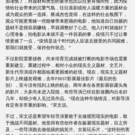
加谨慎了，对题材和类型的要求也比以往更有倾向性，因为疫
情给社会带来的沉重气氛，往往喜剧或给人温暖力量的题材会
成为观众的第一选择。蔡成杰也觉得，在这样的社会氛围下，
观众可能更青睐一些能够带来慰藉的电影，他知道自己拍摄的
题材不是很容易赚钱，早就调整好了心态。他入行时就做好了
心理准备，拍电影从来就不是一件容易的事，疫情只不过让事
情更难了一点，“疫情是这个时代的人应该去接受的共同困难，
那我们就接受，保持创作状态。”
不仅影院需要拯救，尚未培育完成就被打断的电影市场也需要
重新建立。重建过程中，相对小众的现实主义题材、文艺片、
新生代导演或许都面临着更困难的处境。现在，现实主义题材
影片上映越发艰难，去年FIRST影展最佳影片《最后的告
别》，至今没有找到上映的机会。两年来在各类影展崭露头角
的影片，大多尚未进入院线，有些导演已经在影迷圈内出名好
几年，却很少有人见过其作品。“现在这种市场情况，对新导演
肯定有非常重的影响。”宋文说。
不过，宋文还是希望年轻导演要敢于去做观照现实的电影，敢
于挑战不同题材。他觉得有些创作者在躲避现实题材，目之所
及，一些导演跑去做低级的搞笑片、古装玩乐片，“这特别伤害