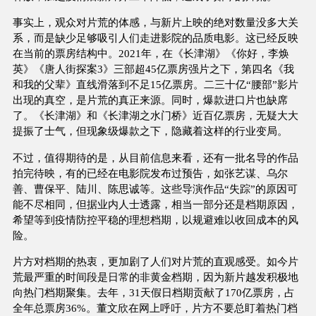
事实上，观众对片荒的体感，与新片上映的绝对数量没多大关
系，而是缺少足够吸引人们走进影院的品质电影。这已经反映
在当前的票房结构中。2021年，在《长津湖》《你好，李焕
英》《唐人街探案3》三部超45亿票房强片之下，第四名《我
和我的父辈》直线滑落到不足15亿票房。二三十亿“腰部”影片
出现的真空，是片荒的真正来源。同时，爆款进口片也缺席
了。《长津湖》和《长津湖之水门桥》近百亿票房，无疑大大
提振了士气，但现象级爆款之下，隐藏着这样的行业变局。
不过，值得期待的是，从目前信息来看，还有一批名导的作品
拍完待映，有的已经在电影院发布过预告，如张艺谋、乌尔
善、曹保平、陆川、陈思诚等。这些导演作品“失踪”的原因可
能不尽相同，但据业内人士透露，相当一部分还是档期原因，
希望等到疫情防控平稳的理想档期，以规避难以收回成本的风
险。
片方对档期的热衷，更加剧了人们对片荒的直观感受。如今片
荒最严重的时间段是日常的非黄金档期，因为新片越发积极地
向热门档期聚集。去年，31天假日档期贡献了170亿票房，占
全年总票房36%。董文欣在网上呼吁，片方不要总盯着热门档