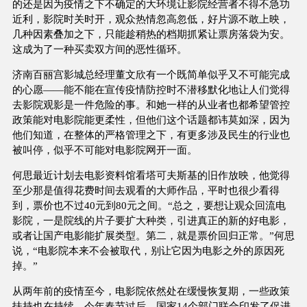
的还是因为疫情之下不确定的大环境让影院经营者不得不急功
近利，影院时关时开，观众热情忽高忽低，好片源不敢上映，
几种因素叠加之下，只能趁稍热的档期抓紧让票房落袋为安。
这成为了一种买卖双方间的恶性循环。
济南百丽宫影城总经理董文欣有一个既简单似乎又不可能完成
的心愿——能不能在宣传疫情防控时不潜移默化地让人们觉得
去影院观影是一件危险的事。和她一样的从业者也都希望管控
政策能对电影院能更柔性，但他们这个话题都讳莫如深，因为
他们知道，在整体的严格管理之下，有更多涉及民生的行业也
被叫停，似乎不可能对电影院网开一面。
何思最近计划去电影资料馆看塔可夫斯基的旧作放映，他觉得
至少那是值得花费时间去观看的大师作品，平时也很少看得
到，票价也不过40元到80元之间。“总之，要想让观众回流电
影院，一是院线的片子要扩大种类，引进真正的新的好电影，
或者让国产电影能扩展类型。第二，就是票价回归正常。”何思
说，“电影院本来不会被取代，别让它因为电影之外的原因死
掉。”
从两年前的疫情至今，电影院依然处在缓慢恢复期，一些政策
扶持也在持续。今年春节过后，国家14个部门联合印发了促进