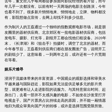
去年，董文欣几乎每周都会参加面向影院经理的看片会，而今
年几乎一次都没有。以前有时一天两场的电影主创路演，今年
也看不到了。很多新片悄悄地来、悄悄地走，立牌、物料都没
有，影院想做点宣传，去网上却找不到多少信息。
作为制片人的王磊通过一个独特的指数观察电影市场，就是朋
友圈里的器材供应商。北京郊区有一批电影器材供应商，包括
发电车、摄影、灯光等，剧组开工都会找他们租设备。2020年
末，《长津湖》和《狙击手》拍摄时，调空了北京的器材。而
今年春节后，王磊看到供应商们都在朋友圈发广告，说明开工
的剧组少了。这意味着，一到两年之后，或许还有一个片荒期
在等着。
娱乐片难寻
浸润于流媒体带来的丰富资源，中国观众的观影选择和审美水
平越来越与国际趋近，影院如果无法提供足够多元的影片类
型，就更难有让人走进影院的说服力。与其特意留出时间、起
身出门，去看一部并不太感兴趣的电影，不如坐在沙发里打开
电视盒子。国产片票房占比持续走高的原因，并不能一厢情愿
地归为观众审美向国产片的转移，或许是选择范围受限所致。