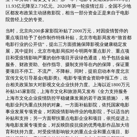
11.93亿元降至2.73亿元。2020年第一轮疫情过后，全国不少地
区都发布政策主动拯救影院，相当一部分资金正是来自于电影
院曾经上交的专资。
当时，北京向200多家影院补贴了2000万元，对因疫情暂停的
重点项目给予了创作制作特殊补贴，北京市电影局发布“致首都
电影行业的公开信”，提出三方面措施保障影视业健康稳定发
展，其中提到，北京市电影局拟对今明两年重点影片、重点项
目和受疫情影响严重的创作项目开设绿色通道，给予包括金融
服务、财政资助、创作指导、摄制支持等在内的保障，保证重
要项目不停工、不流产、不降标。同时，提前启动本年度北京
宣传文化引导基金(电影类)、电影专项资金资助申报工作，出
台相关政策加大对影视文化企业扶持力度。上海以近1800万元
补贴345家影院，上海市文化和旅游局又发布《全力支持服务
上海市文化企业疫情防控平稳健康发展的若干政策措施》，将
电影业列为重点扶持的对象。一方面补贴影院，依托国家电影
事业发展专项资金，对因疫情影响停业的电影院，予以适当的
补贴和支持；另一方面帮扶重点电影企业和项目，依托促进上
海电影发展专项资金，对反映防疫抗疫的优秀电影作品加大培
育和扶持力度。对受疫情影响较大的重点企业和重点项目、影