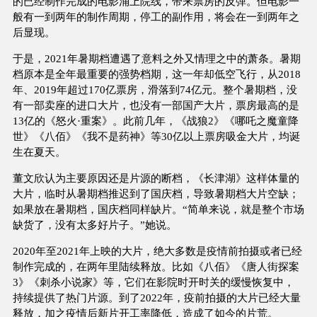
的已经制作完成的电影涌上院线，带来票房的反弹。但电影一
般有一到两年的制作周期，停工的副作用，将会在一到两年之
后显现。
于是，2021年暑期档遭遇了意料之外又情理之中的萧条。暑期
档原本是全年最重要的强势档期，这一年却低空飞行，从2018
年、2019年超过170亿票房，滑落到74亿元。整个暑期档，没
有一部卖座的进口大片，也没有一部国产大片，票房最高的是
13亿的《怒火·重案》。此前几年，《战狼2》《哪吒之魔童降
世》《八佰》《我不是药神》等30亿以上票房吸金大片，均诞
生在夏天。
董文欣认为主要原因还是片源的断档，《长津湖》这样体量的
大片，临时从暑期档推迟到了国庆档，导致暑期档大片空缺；
如果放在暑期档，国庆档同样缺片。“简单来说，就是整个市场
缺货了，没有太多好片子。”她说。
2020年至2021年上映的大片，绝大多数是疫情前拍摄或者已经
制作完成的，在两年里陆续释放。比如《八佰》《唐人街探案
3》《刺杀小说家》等，它们在影院时开时关的缓慢恢复中，
持续提供了热门片源。到了2022年，疫前拍摄的大片已经大量
释放，加之疫情后新片开工率降低，造成了如今的片荒。