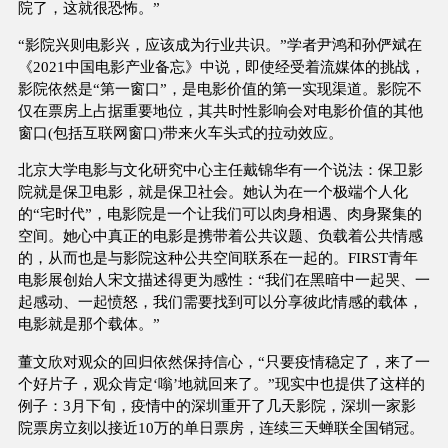
院了，这就很恐怖。”
“影院兴则电影兴，应该成为行业共识。”学者尹鸿和孙俨斌在
《2021中国电影产业备忘》中说，即使经受着流媒体的挑战，
影院依然是“第一窗口”，是电影价值的第一实现渠道。影院不
仅在票房上占据重要地位，其共时性影响会对电影价值的其他
窗口(包括互联网窗口)带来火车头式的拉动效应。
北京大学电影与文化研究中心主任戴锦华有一个说法：保卫影
院就是保卫电影，就是保卫社会。她认为在一个极端个人化
的“宅时代”，电影院是一个让我们可以肉身相遇、肉身聚集的
空间。她心中真正的电影是携带着公共议题、负载着公共情感
的，从而也是与影院这种公共空间联系在一起的。FIRST青年
电影展创始人宋文描述得更为感性：“我们在黑暗中一起哭、一
起感动、一起愤怒，我们需要找到可以分享彼此情感的载体，
电影就是那个载体。”
董文欣对观众的回归依然保持信心，“只要疫情稳定了，来了一
个好片子，观众肯定‘嗡’地就回来了。”现实中也提供了这样的
例子：3月下旬，疫情中的深圳重开了几天影院，深圳一家影
院票房立刻以接近10万的单日票房，连续三天蝉联全国销冠。