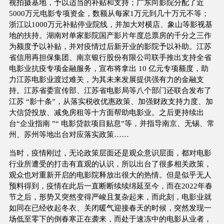
视拍摄基地，予以适当的补贴和支持；广东向影院分配了近
5000万元电影专项资金，数额从每家1万元到几十万元不等；
浙江以1000万元补贴停业院线，并加大对横店、象山等影视基
地的扶持。湖南对单家影院国产影片年度总票房的千分之三作
为额度予以补贴，并对疫情过后新开业的影院予以补助。江苏
省信用再担保集团、南京银行股份有限公司联手推出支持全省
电影业抗疫专项金融服务，宣布将拿出 10 亿元专项额度，助
力江苏电影业渡过难关，为其未来发展提供强有力的金融支
持。江苏省委宣传部、江苏省电影局等八个部门还联合发布了
江苏 “影十条”，从落实税收优惠政策、加强财政支持力度、加
大信贷投放、减免房租等十方面帮助电影业。之后更持续出
台“企业指南 ”“ 电影贷款项目贴息”等，并指导南京、无锡、常
州、苏州等地出台对应落实政策……
当时，疫情刚过，无论政策层面还是观众意识层面，都对电影
行业所遭受的打击有直观的认识，所以出台了很多相关政策，
观众也对重新开启的电影院释放出很大的热情。但是似乎无人
预料得到，疫情在此后一直断断续续绵延至今，而在2022年春
节之后，形势又突然变得严峻且复杂起来，而此刻，电影业就
如同在已经收起冬衣、关闭暖气迎接春天的时候，突然发现一
场低至零下的倒春寒正在袭来，而处于速冻中的电影从业者，