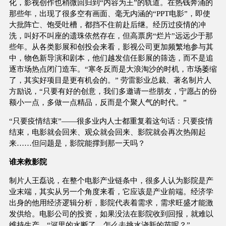
化，影视创作也稍微回归到“内容为王”的轨道。在热钱奔涌的
那些年，出现了很多空有画面、毫无内涵的“PPT电影”，即使
大批阵亡、饱受吐槽，都挡不住前赴后继。经历过疫情的冲
洗，叫好不叫座的遗珠依然存在，但高票房“烂片”远远少于那
些年。从各类影展和创投会来看，影视公司更加频繁地参与其
中，物色新导演和剧本，他们越发信任影展的筛选，而不是追
逐市场热点闭门造车。“寒冬反而是大浪淘沙的时机，市场萎缩
了，其实好项目是更有机会的。” 劳雷影业总裁、著名制片人
方励说，“只要有好的创意，我们多邀请一些朋友，宁愿占的份
额小一点，多做一点精品，反而是个聚人气的时代。”
“只要疫情结束”——很多业内人士都重复着这句话：只要疫情
结束，电影就会回来、观众就会回来、影院就会再次热闹起
来……但问题是，影院能撑到那一天吗？
谁来救影院
制片人王磊说，在整个电影产业链条中，很多人认为影院是产
业末端，其实从另一个角度来看，它应该是产业前端。经济学
出身的他用经济逻辑分析，影院代表着需求，需求旺盛才能激
发供给。电影公司的投资，如果没法在影院收到回报，就难以
维持生产。“河里的水断了，怎么去挑水浇新的苗呢？”