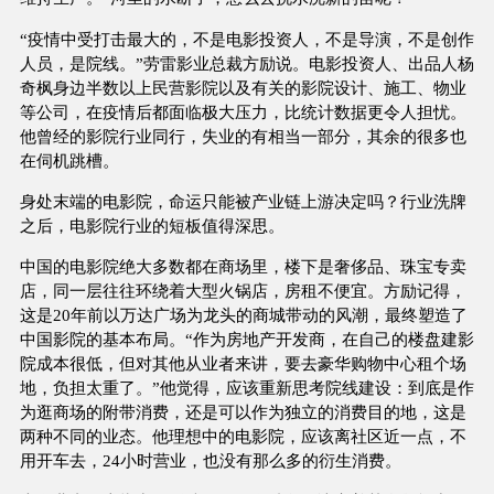
“疫情中受打击最大的，不是电影投资人，不是导演，不是创作
人员，是院线。”劳雷影业总裁方励说。电影投资人、出品人杨
奇枫身边半数以上民营影院以及有关的影院设计、施工、物业
等公司，在疫情后都面临极大压力，比统计数据更令人担忧。
他曾经的影院行业同行，失业的有相当一部分，其余的很多也
在伺机跳槽。
身处末端的电影院，命运只能被产业链上游决定吗？行业洗牌
之后，电影院行业的短板值得深思。
中国的电影院绝大多数都在商场里，楼下是奢侈品、珠宝专卖
店，同一层往往环绕着大型火锅店，房租不便宜。方励记得，
这是20年前以万达广场为龙头的商城带动的风潮，最终塑造了
中国影院的基本布局。“作为房地产开发商，在自己的楼盘建影
院成本很低，但对其他从业者来讲，要去豪华购物中心租个场
地，负担太重了。”他觉得，应该重新思考院线建设：到底是作
为逛商场的附带消费，还是可以作为独立的消费目的地，这是
两种不同的业态。他理想中的电影院，应该离社区近一点，不
用开车去，24小时营业，也没有那么多的衍生消费。