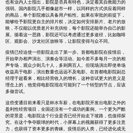
也有业内人士指出，影院是否具有特色，决定着其自救能力的
强弱。国内影院几乎都像超市一样，以同样的方式供应着同样
的商品，单个影院难以具备用户粘性。如果在审批的前提下，
能够给予影院更自主的排片权，决定如何安排新片、老片的放
映，不仅能以优质老片补充供给，每个影院还能举办自己的影
展。循着这一思路，影院还可以考虑通过更多途径，比如咖啡
区、观影会、沙龙社区放映等，让影院变得与众不同。
疫情已经迫使一些影院走出了第一步。首都电影院在疫情后，
开始举办相声演出、演奏会等活动。如今差不多每月一次的相
声专场，观众少则几十人，多则两百人。但现场演出即使单场
收益高于电影，演出数量也远远不及电影。在首都电影院副总
经理于超看来，相比经营收入的增长，这种尝试更大的意义是
理念上的，他觉得电影院现在可能到了一个转型的节点，应该
多做尝试。
这些变通目前来看只是杯水车薪，在电影院开发出电影之外的
盈利性经营项目，全国还没有一个成功的案例。一个更为严酷
的背景是，电影院这个行业是否已经开始走下坡路，也值得探
究。在这个争夺眼球的时代，小屏幕上的视频获得了更多注意
力，也获得了资本更多的青睐。疫情后的人类，已经进化成无