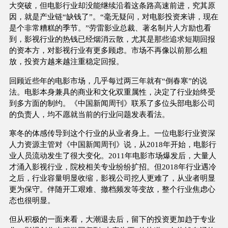
大突破，但电影行业却没能继续沿着这条路高速前进，究其原
因，就是产业链“缺钱了”。“毫无疑问，对电影投资来讲，现在
是个非常糟糕的季节。”劳雷影业总裁、著名制片人方励也看
到，影视行业的热钱已经烟消云散，尤其是那些追求短期回报
的资本方，对影视行业有更多顾虑。市场不再像以前那么粗
放，投资方越来越注重稳定回报。
回顾近些年的电影市场，几乎每过两三年就有“倒春寒”的说
法。电影本身兼具的商业和文化双重属性，决定了行业始终受
到多方面的制约。《中国新闻周刊》联系了多位头部电影公司
的负责人，均不愿就当前的行业问题发表看法。
寒冬的体感传导到这个行业的从业者身上。一位电影行业资深
人力资源主管对《中国新闻周刊》说，从2018年开始，电影行
业人员流动发生了很大变化。2011年电影市场爆发后，大量人
才涌入影视行业，院校相关专业纷纷扩招。但2018年行业遇冷
之后，行业容量明显收缩，影视公司挖人更难了，从业者明显
更为保守。伴随开工艰难、撤档频发等变故，整个行业焦虑心
态也很明显。
但从积极的一面来看，大潮退去后，留下的投资更加趋于专业