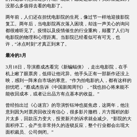
没那么多值得去看的电影了。
两年前，人们还在担忧电影院的生死，像过节一样地迎接影院
复工。两年后，当电影院再次落入困境，却连一声关心的询问
都很难听见了。疫情以及疫情催生的行业重构，颠覆了人们与
电影院的物理和心理距离。当影院已经看似可有可无，也
许，“冰点时刻”才真正到来了。
最冷的3月
3月18日，导演蔡成杰看完《新蝙蝠侠》，走出电影院，在手
机上瞅了眼票房，低得让他诧异。他手头正有一部新作还没上
映，感到一阵来自市场的寒意。“作为拍电影的人，都有这样的
担忧吧，”蔡成杰告诉《中国新闻周刊》，“我也担心将来能不
能收回成本，或者让出品方有点基本的收益。”
曾经拍出过《心迷宫》的导演忻钰坤也挺焦虑，这两年，他注
意到因为对票房回收没有信心，很多影片撤档，片方囤积的影
片太多，回款压力变大，投资新片的诉求就会减少。“影院的大
面积停工，会产生非常持久的连锁反应，整个行业都会出现大
面积裁员、公司倒闭。”