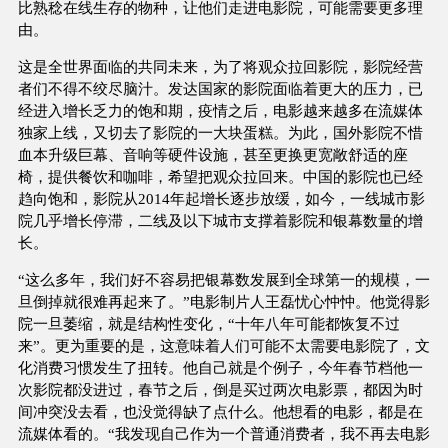
比熟稔在线生存的物种，让他们走进电影院，可能需要更多理
由。
这是全世界面临的共同未来，为了将观众拉回影院，影院经营
者们不得不绞尽脑汁。发达国家的影院面临着更大的压力，已
经进入增长乏力的饱和期，疫情之后，电影越来越多在流媒体
独家上线，又切去了影院的一大块蛋糕。为此，国外影院不惜
血本升级巨幕、音响等硬件设施，甚至更换更宽敞舒适的座
椅，提供餐饮和咖啡，希望把观众拉回来。中国的影院也已经
趋向饱和，影院从2014年起增长逐步放缓，如今，一线城市影
院几乎增长停滞，二线及以下城市支撑着影院和银幕数量的增
长。
“这么多年，我们好不容易把银幕数发展到全球第一的规模，一
旦倒掉就很难再起来了。”电影制片人王磊忧心忡忡。他觉得影
院一旦萎缩，就是结构性变化，“十年八年可能都恢复不过
来”。更为重要的是，这意味着人们可能不太需要电影院了，文
化消费习惯发生了扭转。他自己就是个例子，今年春节档他一
次影院都没进过，春节之后，倒是买过两次电影票，都因为时
间冲突没去看，也没觉得缺了点什么。他想看的电影，都是在
流媒体看的。“我发现自己作为一个普通消费者，我不再去电影