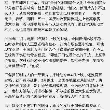
期，平常却没片可放。“现在最好的档期是什么呢？全国影院大
部分都开着的时候，就是最好的档期。”她说。然而片方并不这
么认为，从票房数据看，档期其实比以往更重要了——去年，
元旦、春节、清明、五一、国庆均收获同档期史上最高票房。
这意味着，看电影更加具有节庆活动的色彩，而日常观影动力
不足，这也是电影市场不成熟度的体现。
2020年11月，电影《气球》上映的时候，全国疫情比较平稳，
当时该片制片人王磊还很有信心，认为市场会逐步恢复。可他
现在觉得，全国影院关门的六个月造成的是短期外伤，而今天
已经到了伤筋动骨的程度。“即使开门也没什么片子放，上座率
也极低。这种看起来不那么激烈的伤害，恰恰是内伤，要恢复
过来就很难了。”他说。
王磊担任制片人的一部新片，原计划今年4月上映，还没官宣
定档，就不得不延期。3月以来，全国多地暴发局部疫情，防
疫神经再度紧绷，新片纷纷撤档或观望。业内已经习惯这种状
态，发行方被敲打得谨小慎微，不敢提前投放太多宣发资源。
王磊的新片此前也未做任何宣发，就怕投入打了水漂。
出于对疫情不确定性的防备，新片的发行更加仓促和潦草了。