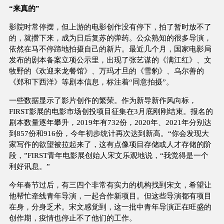
“来真的”
影院时常停摆，但上游的电影创作没有停下，拍了暂时放不了
的，就攒下来，成为日后复苏的弹药。公众熟知的很多导演，
依然在马不停蹄地拍摄自己的新片。最近几个月，国家电影局
发布的剧本备案立项公示里，出现了张艺谋的《满江红》、文
牧野的《欢迎来龙餐馆》、万玛才旦的《雪豹》、乌尔善的
《郑和下西洋》等剧本信息，标注着“同意拍摄”。
一些数据显示了影片创作的繁荣。作为新导新作风向标，
FIRST影展的电影市场创投项目征集在3月底刚刚结束。报名的
剧本数量逐年攀升，2019年有732份，2020年、2021年分别达
到857份和916份，今年初步统计再次达到新高。“你会发现大
家写作的欲望被拉起来了，这有点像项目存储或人才存储的阶
段，”FIRST青年电影展创始人宋文乐观地说，“我觉得是一个
利好讯息。”
今年春节过后，有三四个非常有实力的机构找到宋文，希望让
他帮忙牵线青年导演，一起合作新项目。但这些导演都有项目
在身，分身乏术。宋文感觉到，这一批中青年导演正在旺盛的
创作期，疫情也停止不了他们的工作。