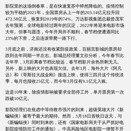
影院里的这场倒春寒，是在快速复苏中猝然降临的。疫情控制
较为平稳的2021年，全国票房从上一年的203.14亿元拉升回
472.58亿元，恢复到2019年的74%。万达影视集团总裁曾茂军
去年预测，全球电影经过两年的沉淀，2022年将迎来电影市场
大年。但事与愿违，今年开局并不顺利，春节档便遭遇同比
23%的下滑，之后连滚带爬一路下行。
3月底之前，济南还没有收紧防疫政策，百丽宫影城的票房却
跌到去年同期一半左右。影城总经理董文欣分析，今年春节比
去年早，3月距离春节档比较远，春节档影片余热所剩无几。
另外，新上映的大片也表现欠佳。去年3月，海外大片《阿凡
达》和《哥斯拉大战金刚》接连上映，使得三四月这个传统淡
季，每月也报收25亿元，而今年3月仅有9.1亿元入账。
这是10年来，除疫情影响被要求全部停工外，单月票房第一次
跌破10亿元。
影院经理们在焦虑中等待救市强片的到来，超级英雄大片《新
蝙蝠侠》被寄予最大的期待。然而，3月18日首映日这天，与
《新蝙蝠侠》同时到来的，还有《国家电影局关于从严抓好电
影院疫情防控工作的通知》。中高风险地区电影院一律暂不开