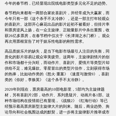
今年的春节档，已经显现出院线电影类型多元化不足的趋势。
春节档向来都有一两部合家欢喜剧片，并经常成为大赢家，而
今年只有一部《这个杀手不太冷静》，还是一部主打年轻观众
的喜剧片。这部开心麻花出品的影片起初不被看好，但排片率
和票房逆风上扬，在一众主旋律、正能量影片中杀出重围，收
获26亿多票房，在春节档中仅次于《长津湖之水门桥》。观众
再次用票根宣告了对于娱乐性电影的刚性需求。
高品质娱乐片的缺失，是当下电影市场最引人注目的失衡，同
质化的影片容易让观众审美疲劳。这两年，主旋律剧情片的创
作和市场都十分兴旺，而动作片、喜剧片、爱情片等类型片却
供给不足，难见爆款。零星冒出的类型片佳作，立刻获得市场
的热捧，比如动作类的《怒火·重案》《速度与激情9》，喜剧
类的《你好，李焕英》《这个杀手不太冷静》。
2020年到现在，票房最高的10部电影里，5部均为主旋律题
材，另有喜剧片2部，动作片、系列悬疑片、动画片各1部。这
种市场结构在疫情前已有显现，《战狼2》《红海行动》等已
经预示着高票房新型主旋律大片的到来。随后，商业趋势、舆
论导向和社会氛围达成的默契，进一步将主旋律影片推举成市