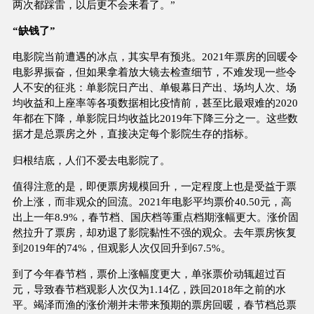
两次都踩雷，以后更不会来看了。”
“缺钱了”
电影院当前遭遇的冰点，其实早有预兆。2021年票房的回暖令
电影界振奋，但如果拿着放大镜去检查细节，不难发现一些令
人不安的征兆：单影院日产出、单银幕日产出、场均人次、场
均收益和上座率等各项数据相比疫情前，甚至比最艰难的2020
年都在下降，单影院日均收益比2019年下降三分之一。这些数
据才是总票房之外，直接决定每个影院生存的指标。
归根结底，人们不爱去电影院了。
值得注意的是，即便票房规模回升，一定程度上也是受益于票
价上涨，而非观众的回流。2021年电影平均票价40.50元，高
出上一年8.9%，春节档、国庆档等重点档期涨幅更大。涨价固
然拉升了票房，却劝退了影院黏性不强的观众。去年票房恢复
到2019年的74%，但观影人次仅回升到67.5%。
到了今年春节档，票价上涨幅度更大，单张票价动辄超过百
元，导致春节档观影人次仅为1.14亿，跌回2018年之前的水
平。竭泽而渔的涨价潮并未带来预期的票房回暖，春节档总票