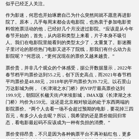
似乎已经乏人关注。
作为影迷，何思也开始琢磨自己为什么突然间就不愿意再进影
院了。原本，几乎每周末都会去电影院，也热衷于参加电影资
料馆抢票活动的他，已经好几个月没进过影院。“应该是从今年
春节开始的，首先，从内容和类型上来看，片子本身不吸引
人。我们在电影院里能看到的类型太少了，太重复了。影迷圈
子里讨论的那些热门电影又进不了院线，那我们有什么动力去
影院呢？”何思说，“更何况现在的票价又越来越贵。”
票价贵，并非几个观众的个体感受，据公开数据显示，2022年
春节档平均票价达到55.2元，创下历史高点，而2021年春节档
平均票价是48.88元，2018年的平均票价为39.72元。以石景山
万达影城为例，《长津湖之水门桥》的VIP厅最高票价达到
199.9元，朝阳区长楹天街卢米埃影城，IMAX版《长津湖之水
门桥》均价为159元。这还是北京相对较远的处于东西两端的
影院票价。“两个人去看一场不会超过预期的电影，要花掉三四
百元，有多少人会去呢？所以，我希望的还是票价能回归常
态，看电影最起码不应该成为一种有负担的消费。”
票价变得昂贵，不只是因为各种购票平台不再补贴红包，更多