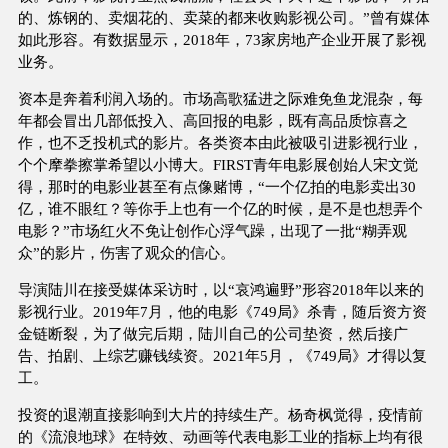
的、炼钢的、卖烟花的、卖菜的都来收购影视公司。”曾有媒体
如此形容。有数据显示，2018年，73家房地产企业开展了影视
业务。
资本是奔着利润入场的。市场高歌猛进之际难免鱼龙混杂，每
年都会冒出几部低投入、高回报的电影，既有高品质惊喜之
作，也不乏投机式的影片。各类资本由此被吸引进影视行业，
个个摩拳擦掌希望以小博大。FIRST青年电影展创始人宋文觉
得，那时的电影业甚至有点像赌博，“一个亿拍的电影卖出30
亿，谁不眼红？等你手上也有一个亿的时候，是不是也想弄个
电影？”市场红火不免让创作心浮气躁，出现了一批“糊弄观
众”的影片，伤害了观众的信心。
导演陆川在接受媒体采访时，以“哀鸿遍野”形容2018年以来的
影视行业。2019年7月，他的电影《749局》杀青，随后资方资
金链断裂，为了做完后期，陆川自己的公司垫资，然后接广
告、拍剧、上综艺赚钱续资。2021年5月，《749局》才得以复
工。
投资的退潮直接影响到大片的持续生产。杨奇枫觉得，疫情前
的《流浪地球》在特效、动画等代表电影工业的指标上均有很