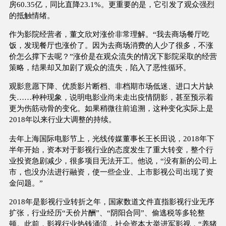
房60.35亿，同比直降23.1%。更重要的是，它引发了观众强烈
的抵触情绪。
作为影院经营者，董文欣对涨价非常理解。“我去商场餐厅吃
饭，发现餐厅也涨价了。因为去商场消费的人少了很多，不涨
价怎么撑下去呢？”涨价是在观众流失的情况下影院采取的经营
策略，结果却又加剧了观众的流失，陷入了恶性循环。
观影意愿下降、优质影片断档、非档期市场低迷、进口大片缺
失……种种现象，说明电影业尚未走出疫情阴影，甚至预示着
更为伤筋动骨的变化。如果稍微往前追溯，这种变化实际上是
2018年以来行业大调整的持续。
去年上海国际电影节上，光线传媒董事长王长田说，2018年下
半年开始，资本对于影视行业的态度发生了重大转变，整个行
业投资急剧减少，很多项目无法开工。他说，“没有新的公司上
市，也没办法进行融资，使一些企业、上市影视公司出现了资
金问题。”
2018年是影视行业转折之年，国家数道文件直指影视行业无序
扩张，行业经历“天价片酬”、“阴阳合同”、偷逃税等多轮整
顿。此前，影视行业热钱涌流，社会资本大举进军影视，“养猪