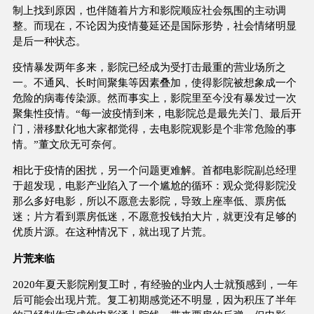
制上找到原因，也伴随着片方和影院顺应社会氛围的主动调
整。而现在，不论因为疫情蔓延还是国际形势，社会情绪明显
是后一种状态。
疫情暴发两年多来，影院已经成为受打击最重的营业场所之
一。不通风、长时间聚集等因素叠加，使得影院被想象成一个
危险的病毒传染源。然而事实上，影院里至今没有暴发过一次
聚集性疫情。“每一波疫情到来，电影院总是最先关门、最后开
门，潜移默化地大家都觉得，去电影院观影是个非常危险的事
情。”董文欣无可奈何。
相比于疫情的困扰，另一个问题更难解。首都电影院副总经理
于超发现，电影产业陷入了一个尴尬的循环：观众觉得影院没
那么多好电影，所以不愿意去影院，导致上座率低、票房低
迷；片方看到票房低迷，不愿意投钱拍大片，就更没有足够的
优质片源。在这种情况下，就出现了片荒。
片荒来临
2020年夏天影院刚复工时，有经验的业内人士就预感到，一年
后可能会出现片荒。复工初期感觉还不明显，因为积压了半年