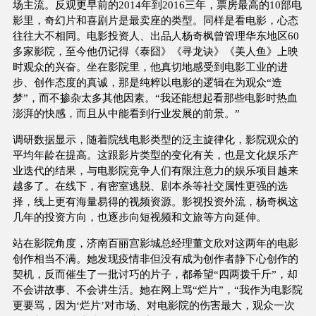
场主流。反观更早前的2014年到2016三年，票房最高的10部电
影里，奇幻片和喜剧片是最卖座的类型。同样是看电影，心态
往往大不相同。电影投资人、出品人杨奇枫曾管理华东地区60
多家影院，至今他仍记得《泰囧》《寻龙诀》《美人鱼》上映
时观众的兴奋。坐在影院里，他真切地感受到电影工业的进
步、创作态度的真诚，那是纯粹以电影的逻辑在为观众“造
梦”，而不掺杂太多其他因素。“我还能想起看那些电影时热血
澎湃的快感，而且从中能看到行业发展的前景。”
调研数据显示，随着院线电影类型的泛主旋律化，影院观众的
平均年龄在提高。这跟影片类型的变化有关，也是文化娱乐产
业迭代的结果，与电影院竞争人们有限注意力的娱乐项目越来
越多了。在线下，有密室逃脱、剧本杀等社交属性更强的选
择，线上更有海量易得的视频资源。影视投资外流，杨奇枫这
几年的投资方向，也逐步向短视频和文旅等方向延伸。
站在影院角度，济南百丽宫影城总经理董文欣对这两年的电影
创作相当不满。她发现疫情非但没有成为创作者静下心创作的
契机，反而催生了一批讨巧的片子，都希望“四两拨千斤”，却
不会讲故事、不会讲生活。她在网上骂“烂片”，“我作为电影院
更要骂，因为‘烂片’对市场、对电影院的伤害最大，观众一次