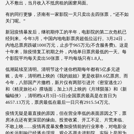
入不敷出，当月收入不抵房租的困窘局面。
有的同行更惨，济南有一家影院一天只卖出去四张票，“还不如
关门呢。”
新冠疫情暴发后，继初期停工的半年，电影院的第二次危机已
经到来。今年3月，中国内地电影票房超低位运行。3月24日，
内地总票房跌破1000万元，止步于965万元(不含服务费)。这是
十年来，除疫情复工初期之外，内地单日票房最低的一天。每
个影院平均每天卖出50张票，平均每场只有1.8人。
低潮延续至清明。清明节这个迷你档期每年都有5亿多元进
账，去年，清明档上映的《我的姐姐》更是收获8.6亿票房。而
今年，八部国产片撤档，新片仅有两部引进片《密室逃生2》
和《精灵旅社4》撑场面，加上3月上映的《月球陨落》和《新
蝙蝠侠》，清明档(4月3日~5日)全国票房最高是在首日为
4657.13万元，票房最低在最后一日只有2915.54万元。
疫情无疑是最直接的原因，但在营业率低的表面原因之下，票
房冰点还有更深层的缘由。投资收紧、开工不足、片荒来临、
不敢上映……疫情再度暴发叠加疫情前的行业寒冬，对电影业
的长远影响已经逐步浮现。观众不愿走进影院，实际上是因为