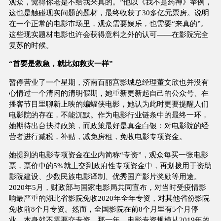
观众，觉得你老是不给我来真的。”他以《我不是药神》举例，
这也是触碰现实问题的题材，最终收获了30多亿元票房。说明
在一个正常的电影市场里，观众需要娱乐，也需要“来真的”。
这些现实题材电影也许会获得意料之外的认可——在影院完全
复苏的时候。
“首要是救急，就比如救灾一样”
暂停营业了一个星期，济南百丽宫影城总经理董文欣也并没有
心情过一个清闲的清明假期，她重新更新起自己的公众号、在
播客节目里聊新上映的蝙蝠侠电影，她认为此时更要提醒人们
电影院的存在，不能沉默。作为电影行业链条中的最终一环，
她期待出台扶持政策，而政策最好是真金白银：对电影院的经
营者进行减税，补贴，减免房租，免收电影专项资金。
她提到的电影专项资金在业内简称“专资”，观众每买一张电影
票，票价中的5%就上交到政府性专项资金中，再划拨用于资助
影院建设、少数民族电影译制、优秀国产影片奖励等用途。
2020年5月，财政部与国家电影局共同宣布，对当时受疫情影
响最严重的湖北省影院免收2020年全年专资，对其他省份影院
免收前8个月专资。然而，全国影院在前8个月里有5个月停
业，本身就不需要交专资。那一年，电影专资规模从2019年的