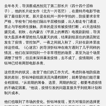
去年冬天，导演蔡成杰拍完了第二部长片《四十四个涩柿
子》。他的长片处女作《北方一片苍茫》，在鹿特丹电影节收
获了最佳影片奖。新片是在杭州一所中学拍的，防疫要求非常
严格，学校专门给他们隔出半层楼拍摄，出入都走专门通道，
禁止与学校师生接触。庆幸的是没有被疫情打断，45天连续拍
摄完成。初秋，在内蒙古《平原上的摩西》电视剧剧组，导演
张大磊原本希望抢拍几场夏天的戏，结果剧组居住的酒店附近
发生了疫情，管控加严。一夜之间就入秋了，只好在剧本里改
掉这些戏。《心迷宫》的导演忻钰坤在南方遇到了几乎同样的
情况，他们在深圳找到一个非常理想的场景，甚至为这个场景
调整了情节，但后来深圳暴发疫情，去不成了。疫情期间，忻
钰坤已经有两部电影杀青。
这些意外的状况，改变了他们的工作方式。考虑到各地防疫政
策的差别，忻钰坤剧组跟演员沟通档期时，就希望他们能尽量
全程跟组。“从前期的筹备、选景、周期的制定，都要考虑疫情
的不确定因素。”他说，疫情引发的问题直接关乎到统筹计划和
制片成本。
他们也嗅到了市场的变化。忻钰坤发现，资方对项目的选择更