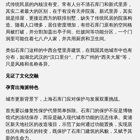
式传统民居的内核没有变。常有人分不清石库门和新式里弄，
其实二者最大的区别，在于有没有天井院落。新式里弄，其实
就是排屋，更接近西方的联排别墅，缺失了传统民居的院落构
造。随着人口增多，居住密度增加，有些石库门原有的空间格
局被打破，并分割加盖出亭子间、灶披间等功能分区，一个门
洞里可能住着七八户人家，并共用厨房和卫生间。
类似石库门这样的中西合璧里弄建筑，在我国其他城市中也有
分布，如湖北武汉的“汉口里分”、广东广州的“西关大屋”等，
只是风格和名称各异。
见证了文化交融
孕育出海派特色
城市更新背景下，上海石库门应对保护与发展双重挑战。
首先要以修复性保护代替简单拆除。石库门的保护不应是博物
馆式的冻结保存，而应是融入现代城市功能的活态传承。黄浦
区新天地社区的改造项目，示范了如何通过功能置换，实现居
住区向商业区的转变，既保护了石库门建筑的风貌，又赋予其
新的生命力。