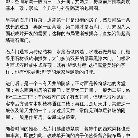
即：空间布局一般为三、五开间，共两层，房屋前后围墙高度
基本一致，形成一个几乎与外界隔离的包围圈。
早期的石库门群落，通常第一排是沿街的房子，然后间隔一条
狭长的过道，再起一面高墙，第二排才是石库门。后来因为大
面积成片开发的需要，这样的布局逐渐被摒弃，直接沿街起高
墙建石库门。
石库门通常为砖砌结构，水磨石做内墙，水洗石做外墙，门框
采用石材或砖砌拱券，大门多为双开的厚重黑漆木门。门楣常
有西式浮雕或中式匾额，既有“锦绣前程”这样寓意美好的字
样，也有“东吴世泽”等昭示家族渊源的门牌。
进门后，是一个带有天井的院落，正对面是长窗落地的客堂
间；有东西两厢房的石库门，宽度为三开间，一般为二层，俗
称“三上三下”；有的石库门房子有五开间，但现已很难见到。
客堂后方设有木制楼梯通往二楼；再往后是后天井，其进深一
般仅及前天井的一半；穿过后天井，常能见到单层斜坡的附
屋，一般用作厨房、杂屋或储藏室。
随着时间的推移，石库门越建越紧凑，装饰中的西式风格也更
加丰富。即便如此，改成单开间的房子仍然保留合院布局，中