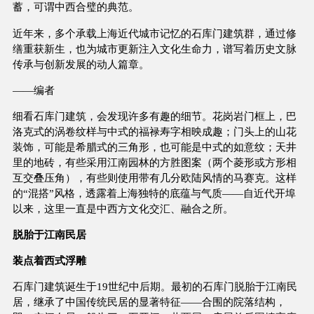
蓄，可谓中西合璧的典范。
近年来，多个承载上海近代城市记忆的石库门建筑群，通过修
缮重获新生，也为城市更新注入文化生命力，谱写着历史文脉
传承与创新发展的动人篇章。
——编者
细看石库门建筑，会发现许多有趣的细节。花岗岩门框上，巴
洛克式的涡卷纹样与中式的福禄寿字相映成趣；门头上的山花
装饰，可能是希腊式的三角形，也可能是中式的如意纹；天井
里的地砖，有些采用江南园林的方胜图案（两个菱形或方形相
互交叠压角），有些则使用带有几分欧陆风情的马赛克。这样
的“混搭”风格，透露着上海独特的底蕴与气质——自近代开埠
以来，这里一直是中西方文化交汇、融合之所。
脱胎于江南民居
装点着西式浮雕
石库门建筑诞生于19世纪中后期。最初的石库门脱胎于江南民
居，继承了中国传统民居的显著特征——合围的院落结构，