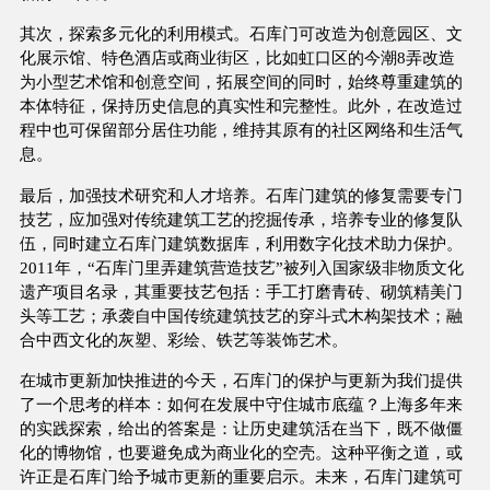
其次，探索多元化的利用模式。石库门可改造为创意园区、文
化展示馆、特色酒店或商业街区，比如虹口区的今潮8弄改造
为小型艺术馆和创意空间，拓展空间的同时，始终尊重建筑的
本体特征，保持历史信息的真实性和完整性。此外，在改造过
程中也可保留部分居住功能，维持其原有的社区网络和生活气
息。
最后，加强技术研究和人才培养。石库门建筑的修复需要专门
技艺，应加强对传统建筑工艺的挖掘传承，培养专业的修复队
伍，同时建立石库门建筑数据库，利用数字化技术助力保护。
2011年，“石库门里弄建筑营造技艺”被列入国家级非物质文化
遗产项目名录，其重要技艺包括：手工打磨青砖、砌筑精美门
头等工艺；承袭自中国传统建筑技艺的穿斗式木构架技术；融
合中西文化的灰塑、彩绘、铁艺等装饰艺术。
在城市更新加快推进的今天，石库门的保护与更新为我们提供
了一个思考的样本：如何在发展中守住城市底蕴？上海多年来
的实践探索，给出的答案是：让历史建筑活在当下，既不做僵
化的博物馆，也要避免成为商业化的空壳。这种平衡之道，或
许正是石库门给予城市更新的重要启示。未来，石库门建筑可