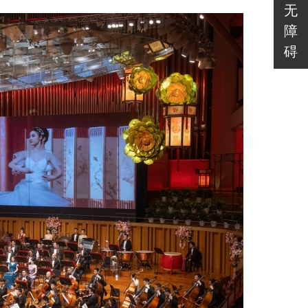
无
障
碍