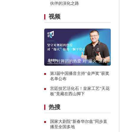
伙伴的演化之路
视频
坚守对舞蹈的热爱 对“爆火”保持一颗
平常心
第3届中国播音主持“金声奖”获奖
名单公布
宫廷技艺活化石！皇家工艺“天花
板”竟藏在西山脚下
热搜
国家大剧院“新春华尔兹”同步直
播至全国多地