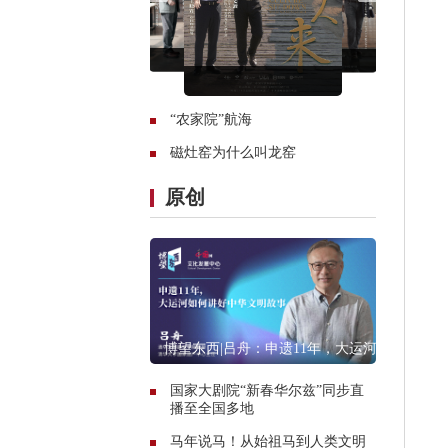
“农家院”航海
磁灶窑为什么叫龙窑
原创
博望东西|吕舟：申遗11年，大运河
如何讲好中华文明故事
国家大剧院“新春华尔兹”同步直
播至全国多地
马年说马！从始祖马到人类文明