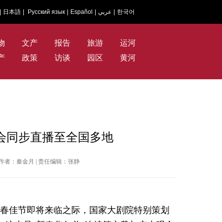
|
日本語
|
Русский язык
|
Español
|
عربي
|
한국어
物
文产
报告
旅游
运河
产
政策
访谈
园区
黄河
会同步直播至全国多地
国网 | 作者：秦金月 | 责任编辑：张静
春佳节即将来临之际，国家大剧院特别策划