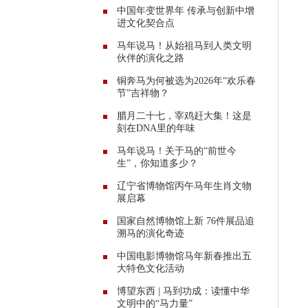
中国年变世界年 传承与创新中增
进文化契合点
马年说马！从始祖马到人类文明
伙伴的演化之路
铜奔马为何被选为2026年“欢乐春
节”吉祥物？
腊月二十七，宰鸡赶大集！这是
刻在DNA里的年味
马年说马！关于马的“前世今
生”，你知道多少？
辽宁省博物馆丙午马年生肖文物
展启幕
国家自然博物馆上新 76件展品追
溯马的演化奇迹
中国电影博物馆马年新春推出五
大特色文化活动
博望东西 | 马到功成：读懂中华
文明中的“马力量”