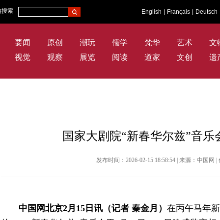
内搜索
English
|
Français
|
Deutsch
要闻
原创
潮玩
儒学
梵华
艺术
文
视觉
观察
展览
阅读
道家
文创
遗
国家大剧院“新春华尔兹”音乐
发布时间：2026-02-15 18:58:54 | 来源：中
中国网北京2月15日讯（记者 秦金月）
在丙午马年新