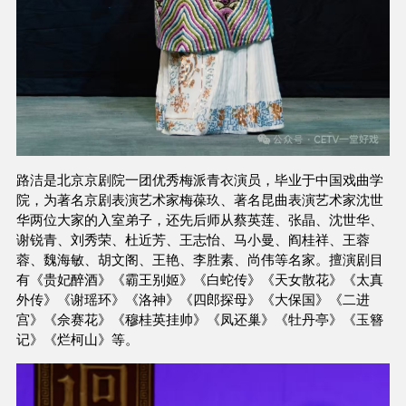
路洁是北京京剧院一团优秀梅派青衣演员，毕业于中国戏曲学
院，为著名京剧表演艺术家梅葆玖、著名昆曲表演艺术家沈世
华两位大家的入室弟子，还先后师从蔡英莲、张晶、沈世华、
谢锐青、刘秀荣、杜近芳、王志怡、马小曼、阎桂祥、王蓉
蓉、魏海敏、胡文阁、王艳、李胜素、尚伟等名家。擅演剧目
有《贵妃醉酒》《霸王别姬》《白蛇传》《天女散花》《太真
外传》《谢瑶环》《洛神》《四郎探母》《大保国》《二进
宫》《佘赛花》《穆桂英挂帅》《凤还巢》《牡丹亭》《玉簪
记》《烂柯山》等。