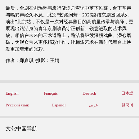
最后，全剧在谢瑶环与袁行健泛舟查访中落下帷幕，台下掌声
与喝彩声经久不息。此次“艺路澜芳・2026路洁京剧巡回系列
演出”北京站，不仅是一次对经典剧目的高质量传承与演绎，更
展现出路洁身为青年京剧演员守正创新、锐意进取的艺术风
貌。相信在未来的艺术道路上，路洁将继续深耕戏曲、潜心磨
砺，为观众带来更多精彩佳作，让梅派艺术在新时代舞台上焕
发更加璀璨的光彩。
作者：郑嘉琪 /摄影：王娟
English
Français
Deutsch
日本語
Русский язык
Español
عربي
한국어
文化中国导航