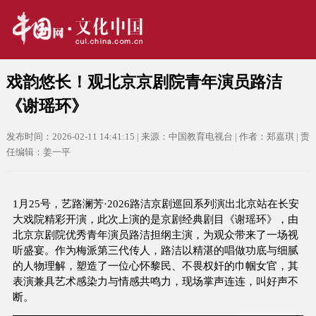
戏韵悠长！观北京京剧院青年演员路洁
《谢瑶环》
发布时间：2026-02-11 14:41:15 | 来源：中国教育电视台 | 作者：郑嘉琪 | 责
任编辑：姜一平
1月25号，艺路澜芳·2026路洁京剧巡回系列演出北京站在长安
大戏院精彩开演，此次上演的是京剧经典剧目《谢瑶环》，由
北京京剧院优秀青年演员路洁担纲主演，为观众带来了一场视
听盛宴。作为梅派第三代传人，路洁以精湛的唱做功底与细腻
的人物理解，塑造了一位心怀黎民、不畏权奸的巾帼女官，其
表演兼具艺术感染力与情感共鸣力，现场掌声连连，叫好声不
断。