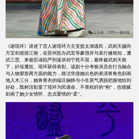
《谢瑶环》讲述了宫人谢瑶环力主安抚太湖逃民，武则天赐尚
方宝剑巡按江南，在苏州惩办武宏等豪强并与袁行健相知，遭
武三思、来俊臣诬陷严刑逼供却宁死不屈，最终被武则天救
下，奸佞遭惩、瑶环获得表彰。该剧十分考验演员在行当融合
与人物塑造两方面的能力，路洁凭借她出色的表演将角色刻画
地入木三分，她将青衣的端庄娴静与小生英气洒脱把握地恰到
好处，既鲜活彰显了瑶环为民请命、不畏权奸的“刚”，也细腻
刻画了她少女情怀、忠贞爱情的“柔”。