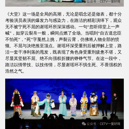
《大堂》这一场是全局的高潮，无论是唱念还是做表，都十分
考验演员表演的爆发力与感染力，在路洁的精彩演绎下，观众
无不被宁死不屈的谢瑶环所深深感动。一句“忽听得堂上一声
喊”，如穿云裂帛一般，瞬间点燃了全场。当唱到“自古道忠臣
不怕死”，“死”字戛然上挑，声裂云霄，仿佛将人物全部的愤
慨、不屈与决绝推至顶点。谢瑶环深受重刑后被押解上堂，路
洁一套干净利落的甩发，既表现了角色身受重刑疲惫不堪，又
尽显其坚韧不屈、绝不向强权折腰的铮铮气节。在这一段中，
路洁以情带技、以技传情，尽显谢瑶环不惧生死、不畏强权的
浩然之气。