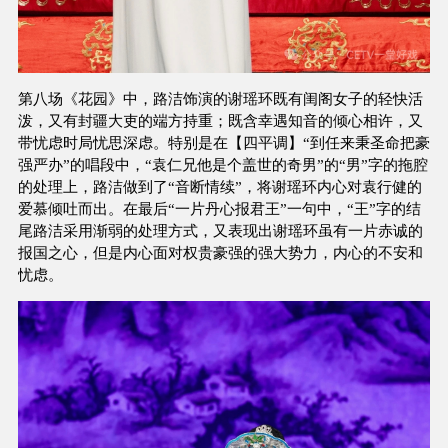
第八场《花园》中，路洁饰演的谢瑶环既有闺阁女子的轻快活
泼，又有封疆大吏的端方持重；既含幸遇知音的倾心相许，又
带忧虑时局忧思深虑。特别是在【四平调】“到任来秉圣命把豪
强严办”的唱段中，“袁仁兄他是个盖世的奇男”的“男”字的拖腔
的处理上，路洁做到了“音断情续”，将谢瑶环内心对袁行健的
爱慕倾吐而出。在最后“一片丹心报君王”一句中，“王”字的结
尾路洁采用渐弱的处理方式，又表现出谢瑶环虽有一片赤诚的
报国之心，但是内心面对权贵豪强的强大势力，内心的不安和
忧虑。