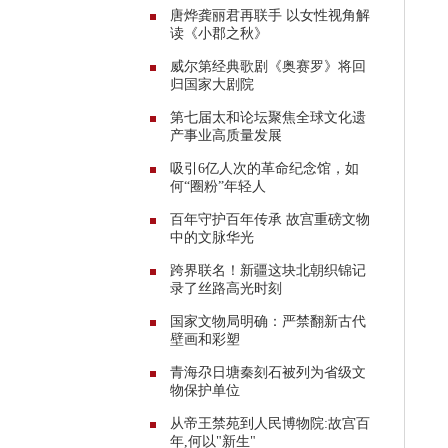
唐烨龚丽君再联手 以女性视角解
读《小郡之秋》
威尔第经典歌剧《奥赛罗》将回
归国家大剧院
第七届太和论坛聚焦全球文化遗
产事业高质量发展
吸引6亿人次的革命纪念馆，如
何“圈粉”年轻人
百年守护百年传承 故宫重磅文物
中的文脉华光
跨界联名！新疆这块北朝织锦记
录了丝路高光时刻
国家文物局明确：严禁翻新古代
壁画和彩塑
青海尕日塘秦刻石被列为省级文
物保护单位
从帝王禁苑到人民博物院:故宫百
年,何以"新生"