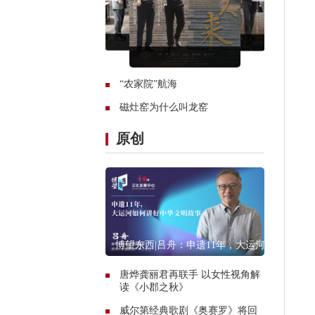
“农家院”航海
磁灶窑为什么叫龙窑
原创
博望东西|吕舟：申遗11年，大运河
如何讲好中华文明故事
唐烨龚丽君再联手 以女性视角解
读《小郡之秋》
威尔第经典歌剧《奥赛罗》将回