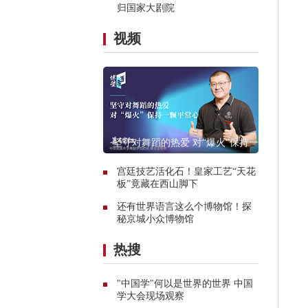
归国家大剧院
视频
坚守对舞蹈的热爱 对“爆火”保持一颗
平常心
宫廷技艺活化石！皇家工艺“天花
板”竟藏在西山脚下
还有世界语言这么个博物馆！探
秘京城小众博物馆
热搜
"中国学"何以是世界的世界 中国
学大会现场观察