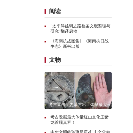
阅读
“太平洋丝绸之路档案文献整理与
研究”翻译启动
《海南抗战图集》《海南抗日战
争志》新书出版
文物
考古直击：内蒙古出土体量最大玉猪
龙遗址探秘
考古发掘最大体量红山文化玉猪
龙首现真容！
中华文明的璀璨星辰-红山文化命