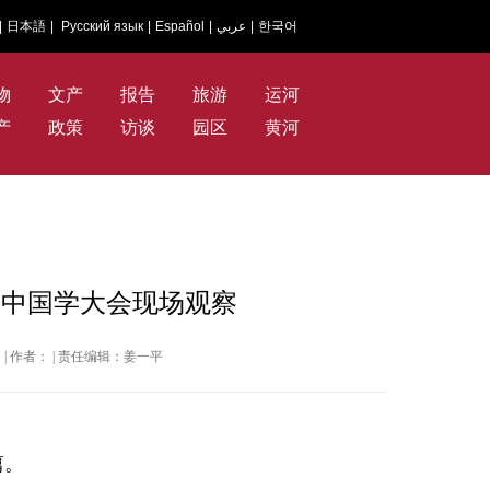
|
日本語
|
Русский язык
|
Español
|
عربي
|
한국어
物
文产
报告
旅游
运河
产
政策
访谈
园区
黄河
界中国学大会现场观察
新华网 | 作者： | 责任编辑：姜一平
篇。