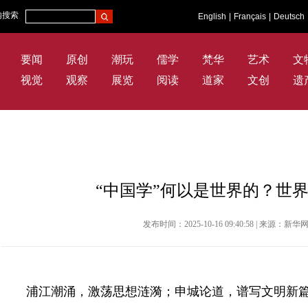
内搜索
English
|
Français
|
Deutsch
要闻
原创
潮玩
儒学
梵华
艺术
文
视觉
观察
展览
阅读
道家
文创
遗
“中国学”何以是世界的？世
发布时间：2025-10-16 09:40:58 | 来源：
浦江潮涌，激荡思想涟漪；申城论道，谱写文明新